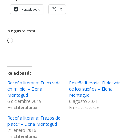
Abrir
Abrir
Facebook
X
en
en
una
una
ventana
ventana
Me gusta esto:
nueva
nueva
Cargando...
Relacionado
Reseña literaria: Tu mirada
Reseña literaria: El desván
en mi piel – Elena
de los sueños – Elena
Montagud
Montagud
6 diciembre 2019
6 agosto 2021
En «Literatura»
En «Literatura»
Reseña literaria: Trazos de
placer – Elena Montagud
21 enero 2016
En «Literatura»