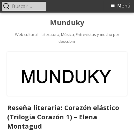
Buscar:
Menú
Menú
principal
Saltar
Munduky
al
contenido
Web cultural – Literatura, Música, Entrevistas y mucho por
descubrir
Reseña literaria: Corazón elástico
(Trilogía Corazón 1) – Elena
Montagud