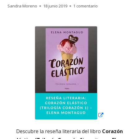
Autor
Publicado
en Reseña literaria: C
Sandra Moreno
18 junio 2019
1 comentario
el
Abrir
en
una
ventana
nueva
Descubre la reseña literaria del libro
Corazón