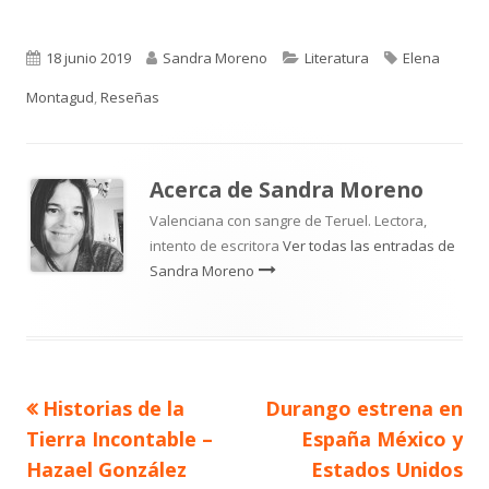
Publicado
Autor
Categorías
Etiquetas
18 junio 2019
Sandra Moreno
Literatura
Elena
el
Montagud
,
Reseñas
Acerca de
Sandra Moreno
Valenciana con sangre de Teruel. Lectora,
intento de escritora
Ver todas las entradas de
Sandra Moreno
Artículo
Artículo
Historias de la
Durango estrena en
Navegación
anterior
siguiente
Tierra Incontable –
España México y
de
Hazael González
Estados Unidos