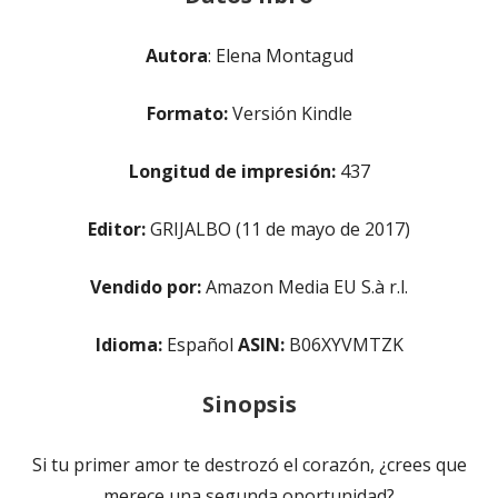
Autora
: Elena Montagud
Formato:
Versión Kindle
Longitud de impresión:
437
Editor:
GRIJALBO (11 de mayo de 2017)
Vendido por:
Amazon Media EU S.à r.l.
Idioma:
Español
ASIN:
B06XYVMTZK
Sinopsis
Si tu primer amor te destrozó el corazón, ¿crees que
merece una segunda oportunidad?