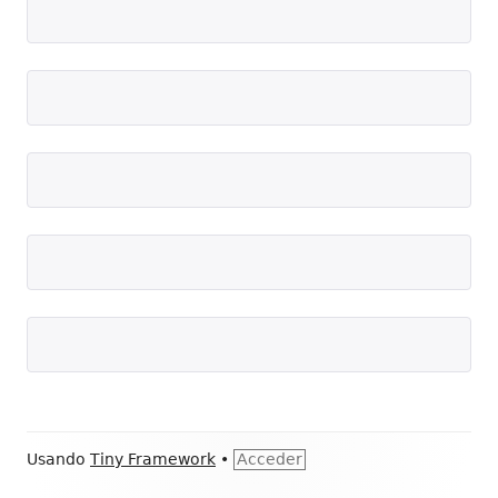
Contenido
Usando
Tiny Framework
•
Acceder
del