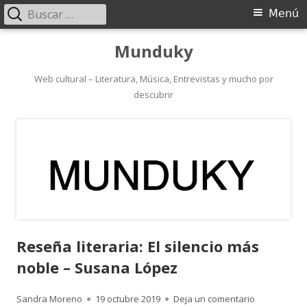
Buscar:
Menú
Menú
principal
Saltar
Munduky
al
contenido
Web cultural – Literatura, Música, Entrevistas y mucho por
descubrir
Reseña literaria: El silencio más
noble – Susana López
Autor
Publicado
para Reseña 
Sandra Moreno
19 octubre 2019
Deja un comentario