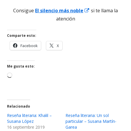
una
Abrir
Consigue
El silencio más noble
si te llama la
ventana
en
atención
nueva
una
ventana
Comparte esto:
nueva
Abrir
Abrir
Facebook
X
en
en
una
una
ventana
ventana
Me gusta esto:
nueva
nueva
Cargando...
Relacionado
Reseña literaria: Khalil –
Reseña literaria: Un sol
Susana López
particular – Susana Martín-
16 septiembre 2019
Garea