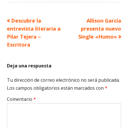
Artículo
Artículo
Descubre la
Allison García
Navegación
anterior
siguiente
entrevista literaria a
presenta nuevo
de
Pilar Tejera –
Single «Humo»
Escritora
entradas
Deja una respuesta
Tu dirección de correo electrónico no será publicada.
Los campos obligatorios están marcados con
*
Comentario
*