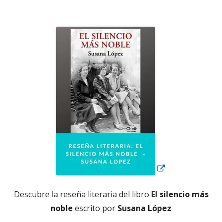
el
Abrir
en
una
ventana
nueva
Descubre la reseña literaria del libro
El silencio más
noble
escrito por
Susana López