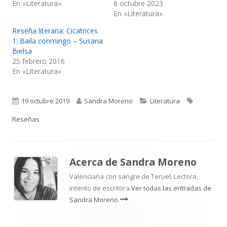
En «Literatura»
6 octubre 2023
En «Literatura»
Reseña literaria: Cicatrices
1: Baila conmingo – Susana
Bielsa
25 febrero 2016
En «Literatura»
Publicado
Autor
Categorías
Etiquetas
19 octubre 2019
Sandra Moreno
Literatura
el
Reseñas
Acerca de
Sandra Moreno
Valenciana con sangre de Teruel. Lectora,
intento de escritora
Ver todas las entradas de
Sandra Moreno