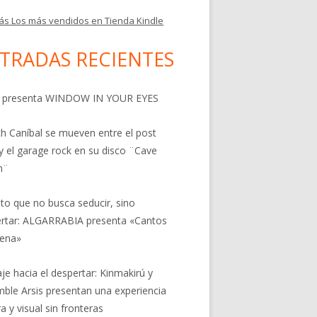
ás Los más vendidos en Tienda Kindle
TRADAS RECIENTES
 presenta WINDOW IN YOUR EYES
h Caníbal se mueven entre el post
y el garage rock en su disco ¨Cave
n¨
nto que no busca seducir, sino
rtar: ALGARRABIA presenta «Cantos
rena»
aje hacia el despertar: Kinmakirú y
ble Arsis presentan una experiencia
a y visual sin fronteras