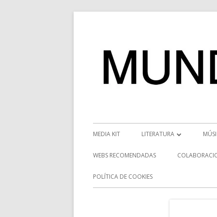
Saltar
al
contenido
Menú
MEDIA KIT
LITERATURA
MÚS
principal
RESEÑAS
NOT
WEBS RECOMENDADAS
COLABORACI
NOVEDADES
VÍD
POLÍTICA DE COOKIES
ENTREVISTAS LITERARIAS
ENT
DESCUBRIENDO ESCRITORE