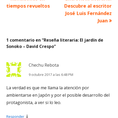
Navegación
anterior
siguiente
tiempos revueltos
Descubre al escritor
de
José Luis Fernández
Juan
entradas
1 comentario en “
Reseña literaria: El jardín de
Sonoko – David Crespo
”
Chechu Rebota
9 octubre 2017 a las 6:48 PM
La verdad es que me llama la atención por
ambientarse en Japón y por el posible desarrollo del
protagonista, a ver si lo leo.
↓
Responder