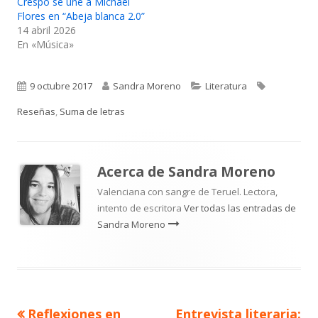
Crespo se une a Michael
Flores en “Abeja blanca 2.0”
14 abril 2026
En «Música»
Publicado
Autor
Categorías
Etiquetas
9 octubre 2017
Sandra Moreno
Literatura
el
Reseñas
,
Suma de letras
Acerca de
Sandra Moreno
Valenciana con sangre de Teruel. Lectora,
intento de escritora
Ver todas las entradas de
Sandra Moreno
Artículo
Artículo
Reflexiones en
Entrevista literaria: