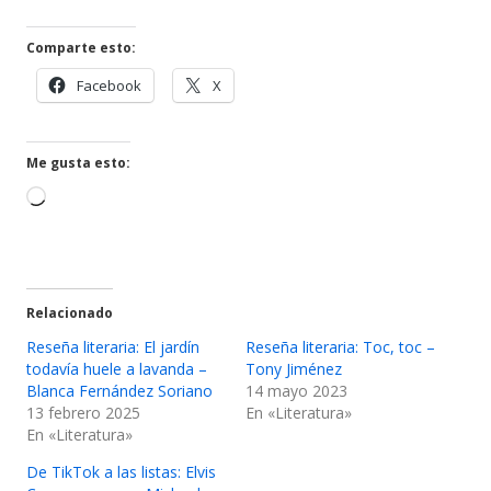
Comparte esto:
Abrir
Abrir
Facebook
X
en
en
una
una
ventana
ventana
Me gusta esto:
nueva
nueva
Cargando...
Relacionado
Reseña literaria: El jardín
Reseña literaria: Toc, toc –
todavía huele a lavanda –
Tony Jiménez
Blanca Fernández Soriano
14 mayo 2023
13 febrero 2025
En «Literatura»
En «Literatura»
De TikTok a las listas: Elvis