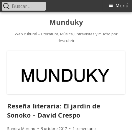
Buscar:
Menú
Menú
principal
Saltar
Munduky
al
contenido
Web cultural – Literatura, Música, Entrevistas y mucho por
descubrir
Reseña literaria: El jardín de
Sonoko – David Crespo
Autor
Publicado
en Reseña literaria:
Sandra Moreno
9 octubre 2017
1 comentario