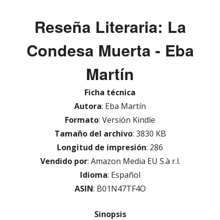
el
Reseña Literaria: La
Condesa Muerta - Eba
Martín
Ficha técnica
Autora
: Eba Martín
Formato
: Versión Kindle
Tamaño del archivo
: 3830 KB
Longitud de impresión
: 286
Vendido por
: Amazon Media EU S.à r.l.
Idioma
: Español
ASIN
: B01N47TF4O
Sinopsis