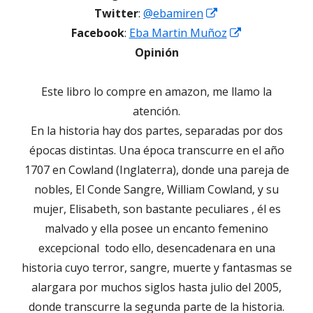
Abrir
Twitter
:
@ebamiren
en
Abrir
Facebook
:
Eba Martin Muñoz
una
en
Opinión
ventana
una
nueva
ventana
Este libro lo compre en amazon, me llamo la
nueva
atención.
En la historia hay dos partes, separadas por dos
épocas distintas. Una época transcurre en el año
1707 en Cowland (Inglaterra), donde una pareja de
nobles, El Conde Sangre, William Cowland, y su
mujer, Elisabeth, son bastante peculiares , él es
malvado y ella posee un encanto femenino
excepcional todo ello, desencadenara en una
historia cuyo terror, sangre, muerte y fantasmas se
alargara por muchos siglos hasta julio del 2005,
donde transcurre la segunda parte de la historia.