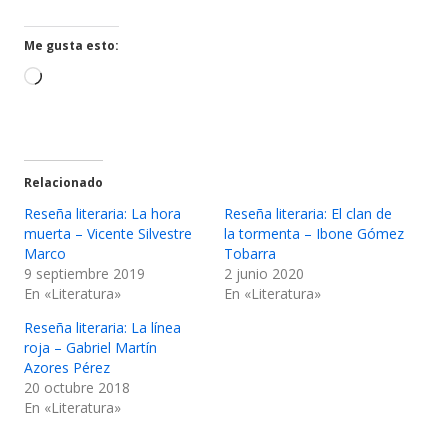
una
una
ventana
ventana
Me gusta esto:
nueva
nueva
Cargando...
Relacionado
Reseña literaria: La hora
Reseña literaria: El clan de
muerta – Vicente Silvestre
la tormenta – Ibone Gómez
Marco
Tobarra
9 septiembre 2019
2 junio 2020
En «Literatura»
En «Literatura»
Reseña literaria: La línea
roja – Gabriel Martín
Azores Pérez
20 octubre 2018
En «Literatura»