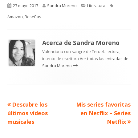
Publicado
Autor
Categorías
Etiquetas
27 mayo 2017
Sandra Moreno
Literatura
el
Amazon
,
Reseñas
Acerca de
Sandra Moreno
Valenciana con sangre de Teruel. Lectora,
intento de escritora
Ver todas las entradas de
Sandra Moreno
Artículo
Artículo
Descubre los
Mis series favoritas
Navegación
anterior
siguiente
últimos vídeos
en Netflix – Series
de
musicales
Netflix
entradas