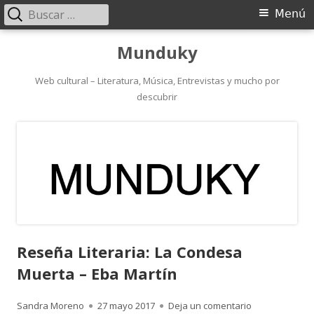
Buscar:
Menú
Menú
principal
Saltar
Munduky
al
contenido
Web cultural – Literatura, Música, Entrevistas y mucho por
descubrir
Reseña Literaria: La Condesa
Muerta – Eba Martín
Autor
Publicado
para Reseña Li
Sandra Moreno
27 mayo 2017
Deja un comentario