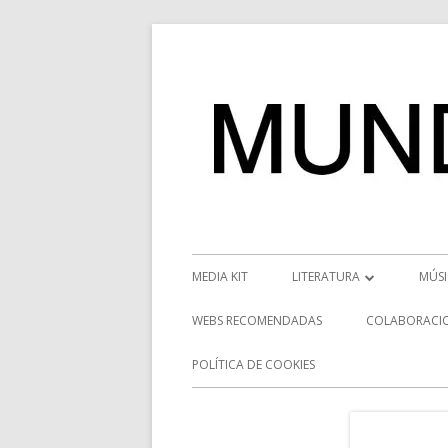
Saltar
al
contenido
Menú
MEDIA KIT
LITERATURA
MÚS
principal
RESEÑAS
NOT
WEBS RECOMENDADAS
COLABORACI
NOVEDADES
VÍD
POLÍTICA DE COOKIES
ENTREVISTAS LITERARIAS
ENT
DESCUBRIENDO ESCRITORE