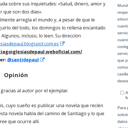
duda sobre sus inquietudes: «Salud, dinero, amor y
ir que son dos días».
mente arregla el mundo y, a pesar de que le
irlo del todo, los domingos lo rellena encantado
Algunos, incluso, lo leen. Su dirección
Abrir
esiasdepaul.blogspot.com.es
en
iagoiglesiasdepaul.weboficial.com/
Abrir
una
er:
@santidepaul
en
ventana
Opinión
una
nueva
ventana
gracias al autor por el ejemplar.
nueva
uis, cuyo sueño es publicar una novela que recién
esta novela habla del camino de Santiago y lo que
cree que ocurre allí.