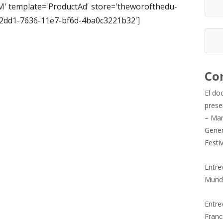
' template='ProductAd' store='theworofthedu-
402dd1-7636-11e7-bf6d-4ba0c3221b32']
Co
El do
prese
– Mar
Gener
Festi
Entre
Mund
Entrev
Franc