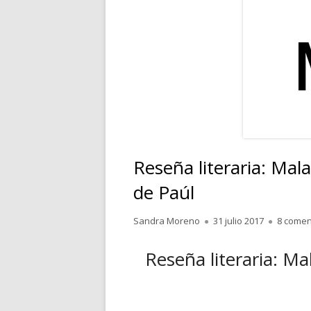
RELATOS
POESÍA
PENSAMIENTOS
Reseña literaria: Mal
de Paúl
Autor
Publicado
Sandra Moreno
31 julio 2017
8 comen
el
Reseña literaria: Ma