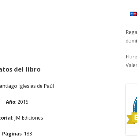
Rega
domic
Flor
Vale
atos del libro
Santiago Iglesias de Paúl
Año
: 2015
torial
: JM Ediciones
Páginas
: 183