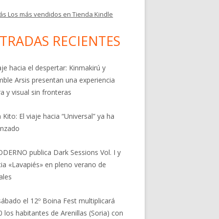
ás Los más vendidos en Tienda Kindle
TRADAS RECIENTES
aje hacia el despertar: Kinmakirú y
ble Arsis presentan una experiencia
a y visual sin fronteras
 Kito: El viaje hacia “Universal” ya ha
nzado
DERNO publica Dark Sessions Vol. I y
ia «Lavapiés» en pleno verano de
ales
sábado el 12º Boina Fest multiplicará
0 los habitantes de Arenillas (Soria) con