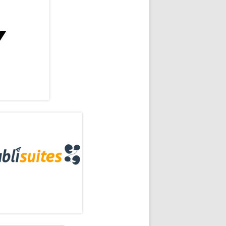
rra
eral
ncipal