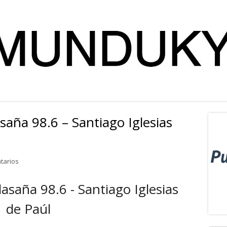
asaña 98.6 – Santiago Iglesias
Ba
lat
en Reseña literaria: Malasaña 98.6 – Santiago Iglesias de Paúl
tarios
pri
lasaña 98.6 - Santiago Iglesias
de Paúl