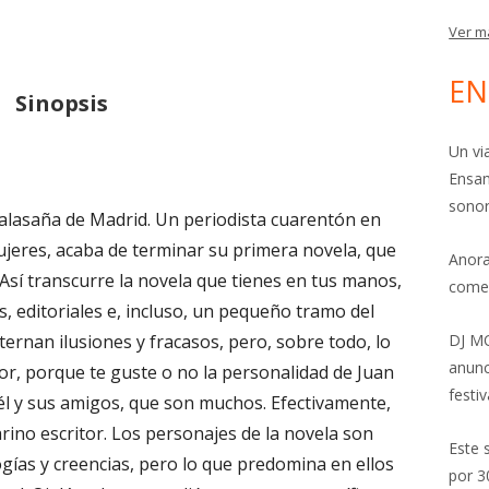
Ver m
EN
Sinopsis
Un vi
Ensam
sonor
Malasaña de Madrid. Un periodista cuarentón en
ujeres, acaba de terminar su primera novela, que
Anora
Así transcurre la novela que tienes en tus manos,
come
s, editoriales e, incluso, un pequeño tramo del
ternan ilusiones y fracasos, pero, sobre todo, lo
DJ MO
anunc
or, porque te guste o no la personalidad de Juan
festiv
él y sus amigos, que son muchos. Efectivamente,
ino escritor. Los personajes de la novela son
Este 
ogías y creencias, pero lo que predomina en ellos
por 3