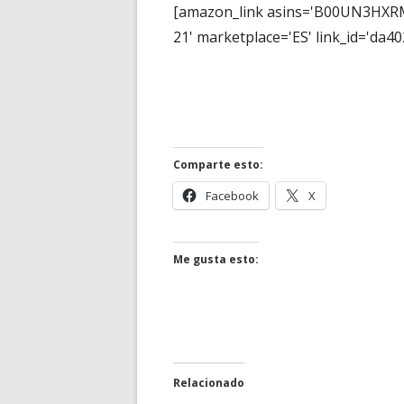
[amazon_link asins='B00UN3HXRM
21' marketplace='ES' link_id='da
Comparte esto:
Abrir
Abrir
Facebook
X
en
en
una
una
ventana
ventana
Me gusta esto:
nueva
nueva
Relacionado