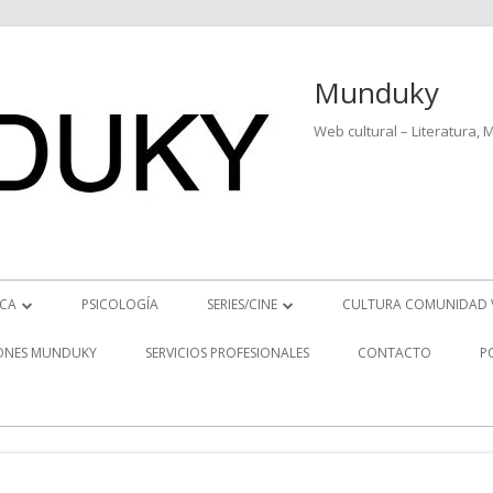
Munduky
Web cultural – Literatura, 
ICA
PSICOLOGÍA
SERIES/CINE
CULTURA COMUNIDAD 
ICIAS MUSICALES
SERIES
ONES MUNDUKY
SERVICIOS PROFESIONALES
CONTACTO
P
EO ENTREVISTAS
CINE
REVISTAS MUSICALES
S