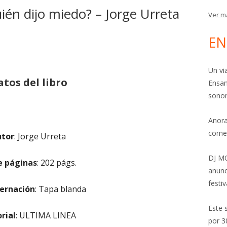
uién dijo miedo? – Jorge Urreta
Ver m
EN
Un vi
atos del libro
Ensam
sonor
Anora
come
utor
: Jorge Urreta
DJ MO
e páginas
:
202 págs.
anunc
festiv
ernación
:
Tapa blanda
Este 
orial
:
ULTIMA LINEA
por 3