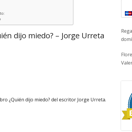
to:
o
Rega
uién dijo miedo? – Jorge Urreta
domic
Flor
Vale
ibro ¿Quién dijo miedo? del escritor Jorge Urreta.