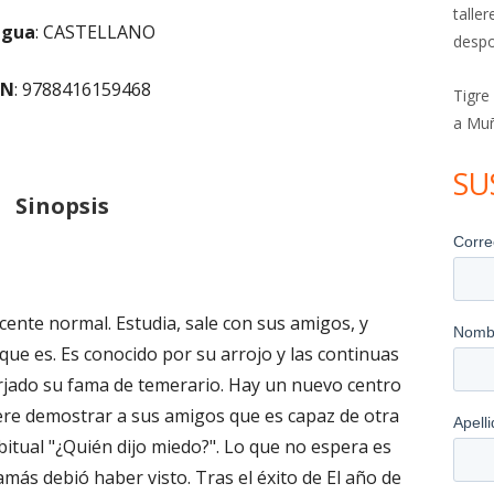
talle
ngua
:
CASTELLANO
despo
BN
:
9788416159468
Tigre
a Mu
SU
Sinopsis
ente normal. Estudia, sale con sus amigos, y
ue es. Es conocido por su arrojo y las continuas
rjado su fama de temerario. Hay un nuevo centro
iere demostrar a sus amigos que es capaz de otra
bitual "¿Quién dijo miedo?". Lo que no espera es
más debió haber visto. Tras el éxito de El año de