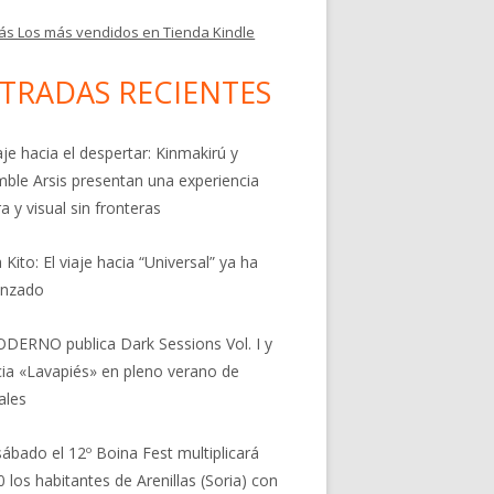
ás Los más vendidos en Tienda Kindle
TRADAS RECIENTES
aje hacia el despertar: Kinmakirú y
ble Arsis presentan una experiencia
a y visual sin fronteras
 Kito: El viaje hacia “Universal” ya ha
nzado
DERNO publica Dark Sessions Vol. I y
ia «Lavapiés» en pleno verano de
ales
sábado el 12º Boina Fest multiplicará
0 los habitantes de Arenillas (Soria) con