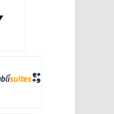
rra
eral
ncipal