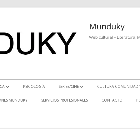
Munduky
Web cultural – Literatura, 
ICA
PSICOLOGÍA
SERIES/CINE
CULTURA COMUNIDAD 
ICIAS MUSICALES
SERIES
ONES MUNDUKY
SERVICIOS PROFESIONALES
CONTACTO
P
EO ENTREVISTAS
CINE
REVISTAS MUSICALES
S