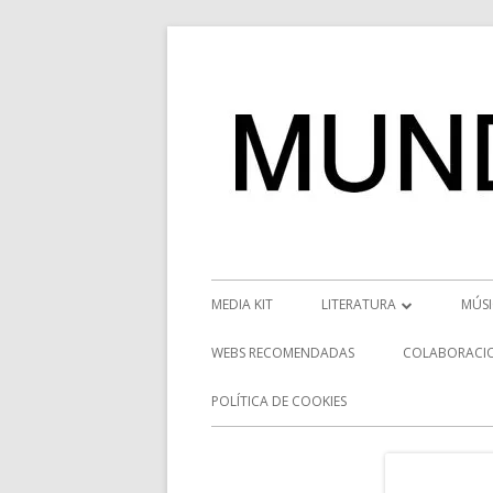
Saltar
al
contenido
Menú
MEDIA KIT
LITERATURA
MÚS
principal
RESEÑAS
NOT
WEBS RECOMENDADAS
COLABORACI
NOVEDADES
VÍD
POLÍTICA DE COOKIES
ENTREVISTAS LITERARIAS
ENT
DESCUBRIENDO ESCRITORE