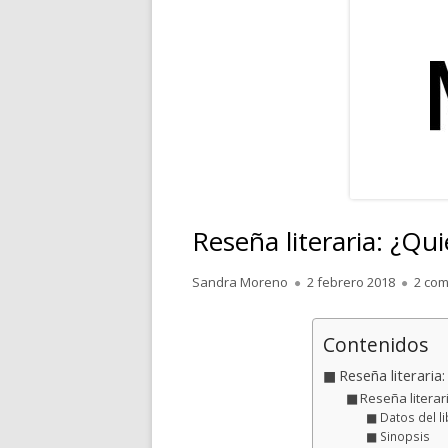
RELATOS
POESÍA
PENSAMIENTOS
Reseña literaria: ¿Qu
Autor
Publicado
Sandra Moreno
2 febrero 2018
2 com
el
Contenidos
Reseña literaria
Reseña literar
Datos del l
Sinopsis