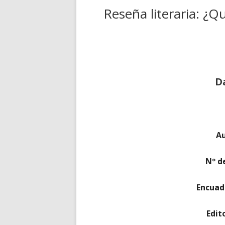
Reseña literaria: ¿Q
D
A
Nº d
Encuad
Edit