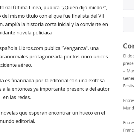
orial Última Línea, publica "¿Quién dijo miedo?",
del mismo título con el que fue finalista del VII
 amplía la historia corta inicial y la convierte en
idante novela policíaca
Co
 española Libros.com publica "Venganza", una
El do
paranormales protagonizada por los cinco únicos
prese
cidente aéreo.
– Mar
Gener
a es financiada por la editorial con una exitosa
Festi
 a la entonces ya importante presencia del autor
en las redes.
Entre
Mund
y novelas que esperan encontrar un hueco en el
mundo editorial.
Entrev
Franc