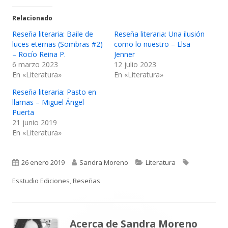
Relacionado
Reseña literaria: Baile de
Reseña literaria: Una ilusión
luces eternas (Sombras #2)
como lo nuestro – Elsa
– Rocío Reina P.
Jenner
6 marzo 2023
12 julio 2023
En «Literatura»
En «Literatura»
Reseña literaria: Pasto en
llamas – Miguel Ángel
Puerta
21 junio 2019
En «Literatura»
Publicado
Autor
Categorías
Etiquetas
26 enero 2019
Sandra Moreno
Literatura
el
Esstudio Ediciones
,
Reseñas
Acerca de
Sandra Moreno