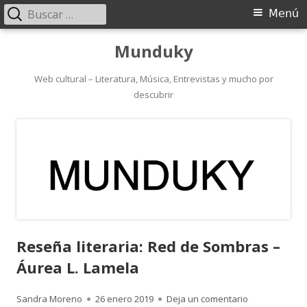
Buscar:
Menú
Menú
principal
Saltar
Munduky
al
contenido
Web cultural – Literatura, Música, Entrevistas y mucho por
descubrir
Reseña literaria: Red de Sombras –
Áurea L. Lamela
Autor
Publicado
para Reseña l
Sandra Moreno
26 enero 2019
Deja un comentario