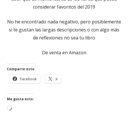
considerar favoritos del 2019
No he encontrado nada negativo, pero posiblemente
si te gustan las largas descripciones o con algo más
de reflexiones no sea tu libro
De venta en Amazon
Comparte esto:
Abrir
Abrir
Facebook
X
en
en
una
una
ventana
ventana
Me gusta esto:
nueva
nueva
Cargando...