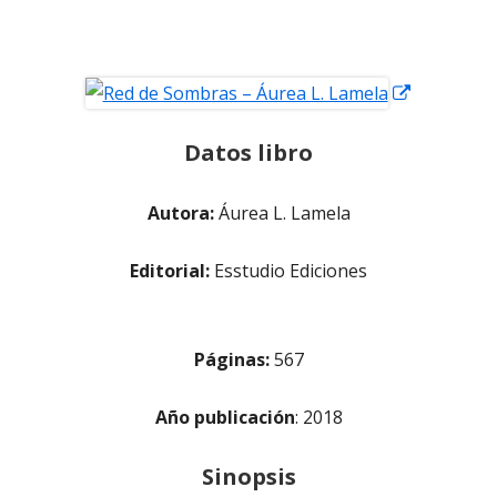
Abrir
en
Datos libro
una
ventana
Autora:
Áurea L. Lamela
nueva
Editorial:
Esstudio Ediciones
Páginas:
567
Año publicación
: 2018
Sinopsis