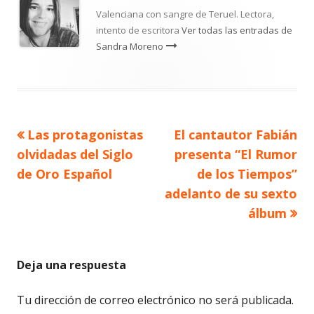
Valenciana con sangre de Teruel. Lectora,
intento de escritora
Ver todas las entradas de
Sandra Moreno
Artículo
Artículo
Las protagonistas
El cantautor Fabián
Navegación
anterior
siguiente
olvidadas del Siglo
presenta “El Rumor
de
de Oro Español
de los Tiempos”
adelanto de su sexto
entradas
álbum
Deja una respuesta
Tu dirección de correo electrónico no será publicada.