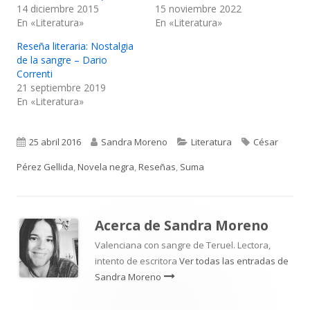
14 diciembre 2015
15 noviembre 2022
En «Literatura»
En «Literatura»
Reseña literaria: Nostalgia
de la sangre – Dario
Correnti
21 septiembre 2019
En «Literatura»
Publicado
Autor
Categorías
Etiquetas
25 abril 2016
Sandra Moreno
Literatura
César
el
Pérez Gellida
,
Novela negra
,
Reseñas
,
Suma
Acerca de
Sandra Moreno
Valenciana con sangre de Teruel. Lectora,
intento de escritora
Ver todas las entradas de
Sandra Moreno