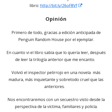
nueva
Abrir
libro:
http://bit.ly/26oF8Vf
ventana
en
nueva
Opinión
una
ventana
Primero de todo, gracias a edición anticipada de
nueva
Penguin Random House por el ejemplar.
En cuanto vi el libro sabía que lo quería leer, después
de leer la trilogía anterior que me encanto.
Volvió el inspector pelirrojo en una novela más
madura, más inquietante y sobretodo cruel que las
anteriores.
Nos encontraremos con un secuestro visto desde la
perspectiva de la víctima, familiares y policía.