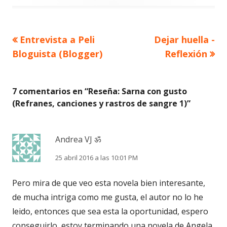
Artículo
Artículo
Entrevista a Peli
Dejar huella -
Navegación
anterior
siguiente
Bloguista (Blogger)
Reflexión
de
entradas
7 comentarios en “
Reseña: Sarna con gusto
(Refranes, canciones y rastros de sangre 1)
”
Andrea VJ ॐ
25 abril 2016 a las 10:01 PM
Pero mira de que veo esta novela bien interesante,
de mucha intriga como me gusta, el autor no lo he
leido, entonces que sea esta la oportunidad, espero
conseguirlo, estoy terminando una novela de Angela