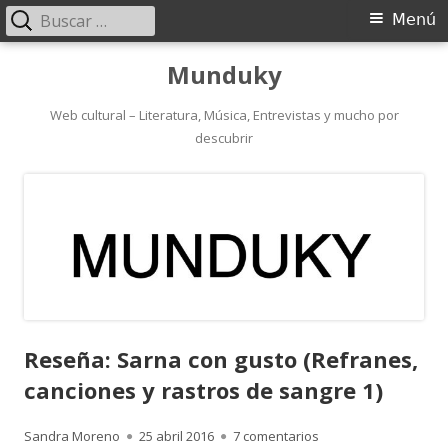
Buscar:
Menú
Menú
principal
Saltar
Munduky
al
contenido
Web cultural – Literatura, Música, Entrevistas y mucho por
descubrir
Reseña: Sarna con gusto (Refranes,
canciones y rastros de sangre 1)
Autor
Publicado
en Reseña: Sarna con
Sandra Moreno
25 abril 2016
7 comentarios