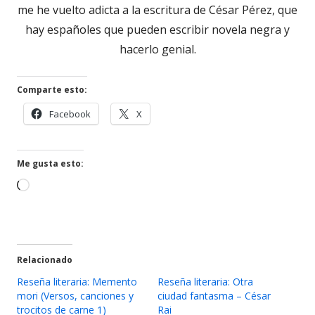
me he vuelto adicta a la escritura de César Pérez, que
hay españoles que pueden escribir novela negra y
hacerlo genial.
Comparte esto:
Abrir
Abrir
Facebook
X
en
en
una
una
ventana
ventana
Me gusta esto:
nueva
nueva
Cargando...
Relacionado
Reseña literaria: Memento
Reseña literaria: Otra
mori (Versos, canciones y
ciudad fantasma – César
trocitos de carne 1)
Rai