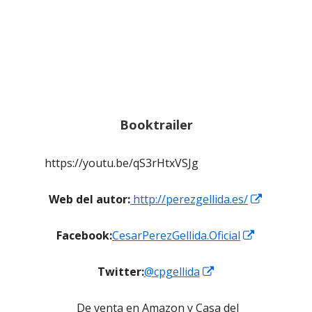
Booktrailer
https://youtu.be/qS3rHtxVSJg
Abrir
Web del autor:
http://perezgellida.es/
en
Abrir
Facebook:
CesarPerezGellida.Oficial
una
en
ventana
Abrir
Twitter:
@cpgellida
una
nueva
en
ventana
De venta en Amazon y Casa del
una