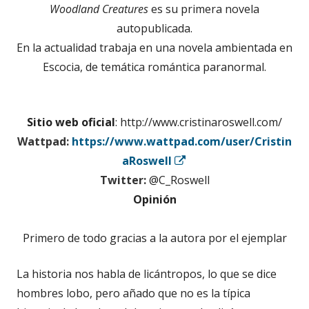
Woodland Creatures
es su primera novela
autopublicada.
En la actualidad trabaja en una novela ambientada en
Escocia, de temática romántica paranormal.
Sitio web oficial
: http://www.cristinaroswell.com/
Wattpad:
https://www.wattpad.com/user/Cristin
Abrir
aRoswell
en
Twitter:
@C_Roswell
una
ventana
Opinión
nueva
Primero de todo gracias a la autora por el ejemplar
La historia nos habla de licántropos, lo que se dice
hombres lobo, pero añado que no es la típica