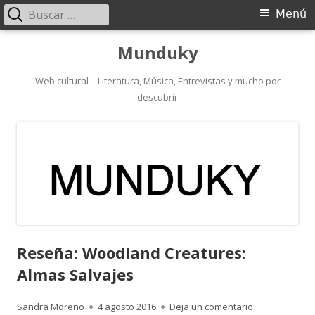
Buscar:
Menú
Menú
principal
Saltar
Munduky
al
contenido
Web cultural – Literatura, Música, Entrevistas y mucho por
descubrir
Reseña: Woodland Creatures:
Almas Salvajes
Autor
Publicado
para Reseña: 
Sandra Moreno
4 agosto 2016
Deja un comentario