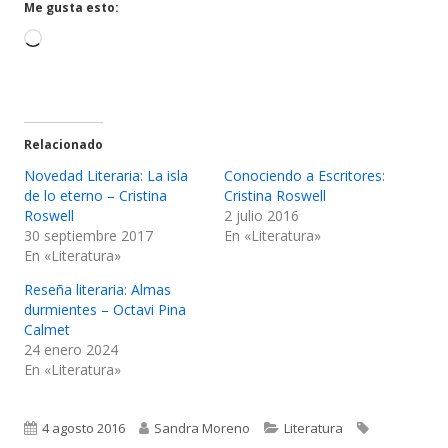
ventana
ventana
Me gusta esto:
nueva
nueva
Cargando...
Relacionado
Novedad Literaria: La isla
Conociendo a Escritores:
de lo eterno – Cristina
Cristina Roswell
Roswell
2 julio 2016
30 septiembre 2017
En «Literatura»
En «Literatura»
Reseña literaria: Almas
durmientes – Octavi Pina
Calmet
24 enero 2024
En «Literatura»
Publicado
Autor
Categorías
Etiquetas
4 agosto 2016
Sandra Moreno
Literatura