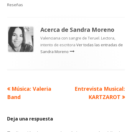
el
Reseñas
Acerca de
Sandra Moreno
Valenciana con sangre de Teruel. Lectora,
intento de escritora
Ver todas las entradas de
Sandra Moreno
Artículo
Artículo
Música: Valeria
Entrevista Musical:
Navegación
anterior
siguiente
Band
KARTZAROT
de
entradas
Deja una respuesta