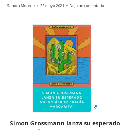
Autor
Publicado
para Simon Gr
Sandra Moreno
22 mayo 2021
Deja un comentario
el
Abrir
en
una
ventana
nueva
Simon Grossmann lanza su esperado