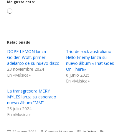
ventana
ventana
Me gusta esto:
nueva
nueva
Cargando...
Relacionado
DOPE LEMON lanza
Trío de rock australiano
Golden Wolf, primer
Hello Enemy lanza su
adelanto de su nuevo disco
nuevo álbum «That Goes
23 noviembre 2024
On There»
En «Música»
6 junio 2025
En «Música»
La transgresora MERY
MYLES lanza su esperado
nuevo álbum “MM”
23 julio 2024
En «Música»
Publicado
Autor
Categorías
Etiquetas
22 mayo 2021
Sandra Moreno
Música