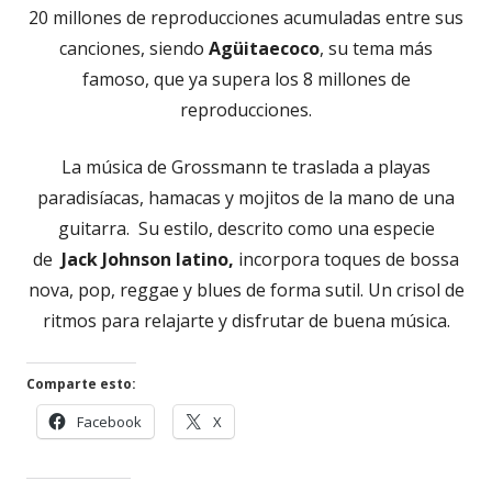
20 millones de reproducciones acumuladas entre sus
canciones, siendo
Agüitaecoco
, su tema más
famoso, que ya supera los 8 millones de
reproducciones.
La música de Grossmann te traslada a playas
paradisíacas, hamacas y mojitos de la mano de una
guitarra. Su estilo, descrito como una especie
de
Jack Johnson latino,
incorpora toques de bossa
nova, pop, reggae y blues de forma sutil. Un crisol de
ritmos para relajarte y disfrutar de buena música.
Comparte esto:
Abrir
Abrir
Facebook
X
en
en
una
una