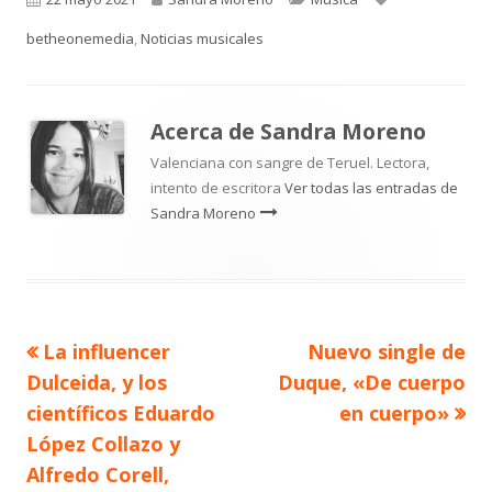
el
betheonemedia
,
Noticias musicales
Acerca de
Sandra Moreno
Valenciana con sangre de Teruel. Lectora,
intento de escritora
Ver todas las entradas de
Sandra Moreno
Artículo
Artículo
La influencer
Nuevo single de
Navegación
anterior
siguiente
Dulceida, y los
Duque, «De cuerpo
de
científicos Eduardo
en cuerpo»
López Collazo y
entradas
Alfredo Corell,