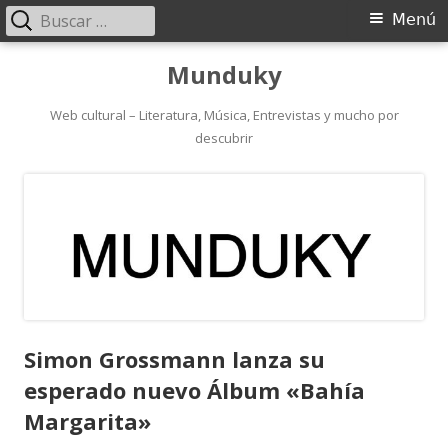
Buscar:
Menú
Menú
principal
Saltar
Munduky
al
contenido
Web cultural – Literatura, Música, Entrevistas y mucho por
descubrir
Simon Grossmann lanza su
esperado nuevo Álbum «Bahía
Margarita»