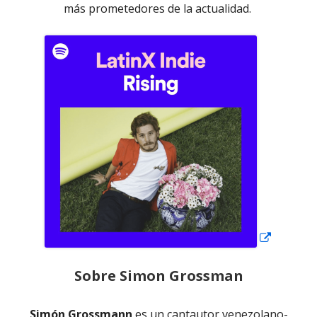
más prometedores de la actualidad.
Abrir
en
una
ventana
nueva
Sobre Simon Grossman
Simón Grossmann
es un cantautor venezolano-