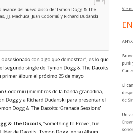
Ver m
do avance del nuevo disco de ‘Tymon Dogg & The
s, J.J. Machuca, Juan Codorniú y Richard Dudanski
EN
ANYX
Brunc
 obsesionado con algo que demostrar”, es lo que
punk 
, el segundo single de Tymon Dogg & The Dacoits
Cane
su primer álbum el próximo 25 de mayo
El ca
Juan Codorniú (miembros de la banda granadina,
despe
on Dogg y a Richard Dudanski para presentar el
de Si
Tymon Dogg & The Dacoits: ‘Granada Sessions’
Un vi
Ensam
gg & The Dacoits
, ‘Something to Prove’, fue
sonor
l líder de Dacoits, Tymon Dogg, en su álbum