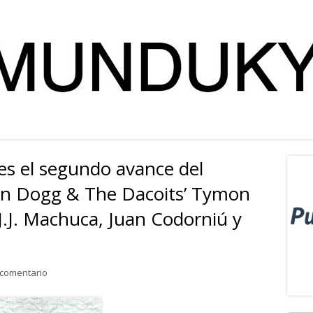
es el segundo avance del
Ba
on Dogg & The Dacoits’ Tymon
lat
J.J. Machuca, Juan Codorniú y
pri
para ‘Something to prove’ es el segundo avance del nuevo disc
 comentario
Abrir