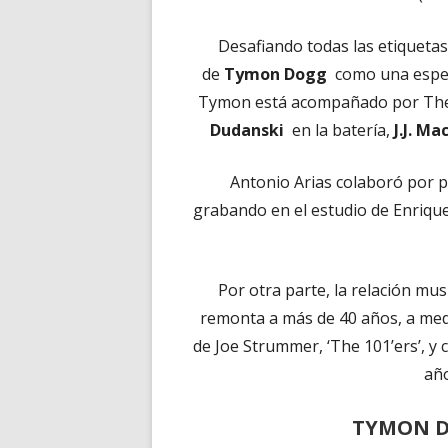
Desafiando todas las etiquetas
de
Tymon Dogg
como una especi
Tymon está acompañado por The
Dudanski
en la batería,
J.J. M
Antonio Arias colaboró por 
grabando en el estudio de Enriqu
Por otra parte, la relación m
remonta a más de 40 años, a med
de Joe Strummer, ‘The 101’ers’, y
añ
TYMON D