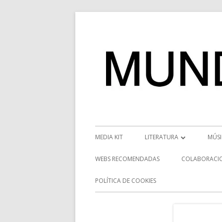
Saltar
al
contenido
Menú
MEDIA KIT
LITERATURA
MÚS
principal
RESEÑAS
NOT
WEBS RECOMENDADAS
COLABORACI
NOVEDADES
VÍD
POLÍTICA DE COOKIES
ENTREVISTAS LITERARIAS
ENT
DESCUBRIENDO ESCRITORE