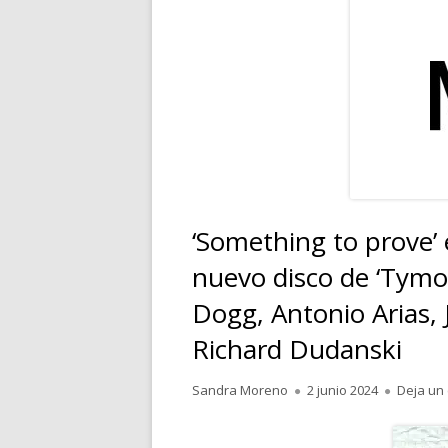
RELATOS
POESÍA
PENSAMIENTOS
‘Something to prove’ 
nuevo disco de ‘Tym
Dogg, Antonio Arias, 
Richard Dudanski
Autor
Publicado
Sandra Moreno
2 junio 2024
Deja un
el