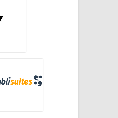
rra
eral
ncipal
o de ‘Tymon Dogg & The Dacoits’ Tymon Dogg, Antonio Arias, J.J. Machuca,