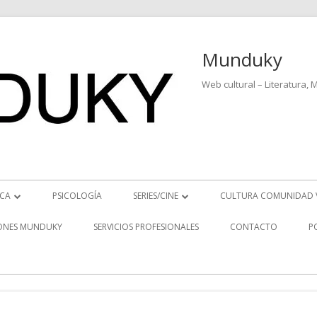
Munduky
Web cultural – Literatura, 
ICA
PSICOLOGÍA
SERIES/CINE
CULTURA COMUNIDAD 
ICIAS MUSICALES
SERIES
ONES MUNDUKY
SERVICIOS PROFESIONALES
CONTACTO
P
EO ENTREVISTAS
CINE
REVISTAS MUSICALES
S