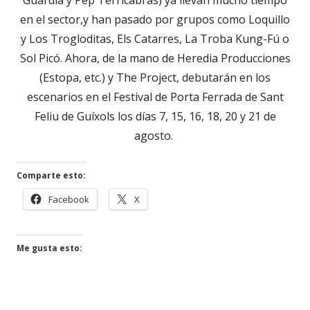
en el sector,y han pasado por grupos como Loquillo
y Los Trogloditas, Els Catarres, La Troba Kung-Fú o
Sol Picó. Ahora, de la mano de Heredia Producciones
(Estopa, etc.) y The Project, debutarán en los
escenarios en el Festival de Porta Ferrada de Sant
Feliu de Guíxols los días 7, 15, 16, 18, 20 y 21 de
agosto.
Comparte esto:
Abrir
Abrir
Facebook
X
en
en
una
una
ventana
ventana
Me gusta esto:
nueva
nueva