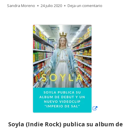
Autor
Publicado
para Soyla publ
Sandra Moreno
24 julio 2020
Deja un comentario
el
Abrir
en
una
ventana
nueva
Soyla (Indie Rock) publica su album de