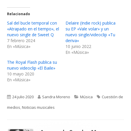
Relacionado
Sal del bucle temporal con
Delaire (Indie rock) publica
«Atrapado en el tiempo», el
su EP «Vale volar» y un
nuevo single de Sweet Q
nuevo single/videoclip «Tu
7 febrero 2024
deriva»
En «Música»
10 junio 2022
En «Música»
The Royal Flash publica su
nuevo videoclip «El Baile»
10 mayo 2020
En «Música»
Publicado
Autor
Categorías
Etiquetas
24 julio 2020
Sandra Moreno
Música
Cuestión de
el
medios
,
Noticias musicales