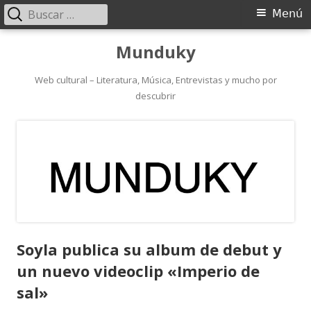
Buscar:
Menú
Menú
principal
Saltar
Munduky
al
contenido
Web cultural – Literatura, Música, Entrevistas y mucho por
descubrir
Soyla publica su album de debut y
un nuevo videoclip «Imperio de
sal»