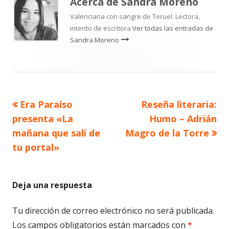
Acerca de
Sandra Moreno
Valenciana con sangre de Teruel. Lectora,
intento de escritora
Ver todas las entradas de
Sandra Moreno
Artículo
Artículo
Era Paraíso
Reseña literaria:
Navegación
anterior
siguiente
presenta «La
Humo – Adrián
de
mañana que salí de
Magro de la Torre
tu portal»
entradas
Deja una respuesta
Tu dirección de correo electrónico no será publicada.
Los campos obligatorios están marcados con
*