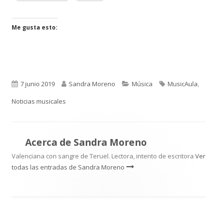
en
en
una
una
ventana
ventana
Me gusta esto:
nueva
nueva
Publicado
Autor
Categorías
Etiquetas
7 junio 2019
Sandra Moreno
Música
MusicAula
,
el
Noticias musicales
Acerca de
Sandra Moreno
Valenciana con sangre de Teruel. Lectora, intento de escritora
Ver
todas las entradas de Sandra Moreno