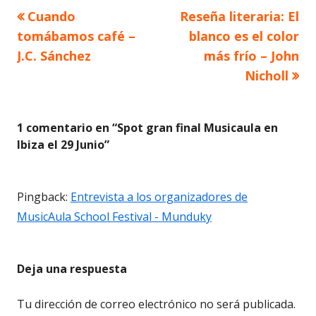
Artículo
Artículo
Cuando
Reseña literaria: El
Navegación
anterior
siguiente
tomábamos café –
blanco es el color
de
J.C. Sánchez
más frío – John
Nicholl
entradas
1 comentario en “
Spot gran final Musicaula en
Ibiza el 29 Junio
”
Pingback:
Entrevista a los organizadores de
MusicAula School Festival - Munduky
Deja una respuesta
Tu dirección de correo electrónico no será publicada.