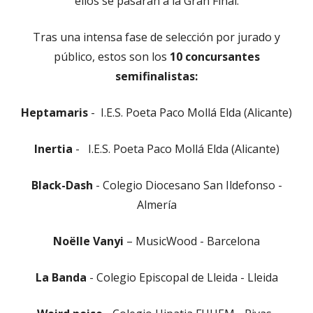
ellos se pasarán a la Gran Final.
Tras una intensa fase de selección por jurado y
público, estos son los
10 concursantes
semifinalistas:
Heptamaris
- I.E.S. Poeta Paco Mollá Elda (Alicante)
Inertia
- I.E.S. Poeta Paco Mollá Elda (Alicante)
Black-Dash
- Colegio Diocesano San Ildefonso -
Almería
Noëlle Vanyi
– MusicWood - Barcelona
La Banda
- Colegio Episcopal de Lleida - Lleida