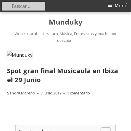
Buscar:
Menú
Menú
principal
Saltar
Munduky
al
contenido
Web cultural – Literatura, Música, Entrevistas y mucho por
descubrir
Spot gran final Musicaula en Ibiza
el 29 Junio
Autor
Publicado
en Spot gran final Musi
Sandra Moreno
7 junio 2019
1 comentario
el