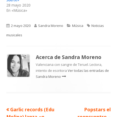
28 mayo 2020
En «Música»
Publicado
Autor
Categorías
Etiquetas
2 mayo 2020
Sandra Moreno
Música
Noticias
el
musicales
Acerca de
Sandra Moreno
Valenciana con sangre de Teruel. Lectora,
intento de escritora
Ver todas las entradas de
Sandra Moreno
Artículo
Artículo
Garlic records (Edu
Popstars el
Navegación
anterior
siguiente
Molina) lanza «e
reencuentro –