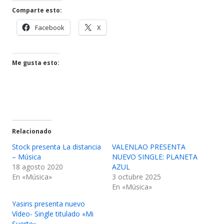
Comparte esto:
Abrir
Abrir
Facebook
X
en
en
una
una
ventana
ventana
Me gusta esto:
nueva
nueva
Relacionado
Stock presenta La distancia
VALENLAO PRESENTA
– Música
NUEVO SINGLE: PLANETA
18 agosto 2020
AZUL
En «Música»
3 octubre 2025
En «Música»
Yasiris presenta nuevo
Vídeo- Single titulado «Mi
Suerte»