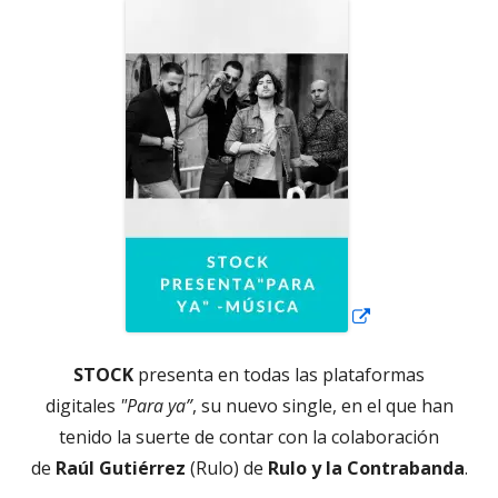
Abrir
en
una
ventana
nueva
STOCK
presenta en todas las plataformas
digitales
"Para ya”
, su nuevo single, en el que han
tenido la suerte de contar con la colaboración
de
Raúl Gutiérrez
(Rulo) de
Rulo y la Contrabanda
.