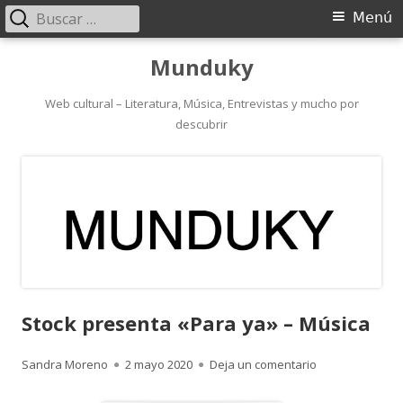
Buscar:
Menú
Menú
principal
Saltar
Munduky
al
contenido
Web cultural – Literatura, Música, Entrevistas y mucho por
descubrir
Stock presenta «Para ya» – Música
Autor
Publicado
para Stock pres
Sandra Moreno
2 mayo 2020
Deja un comentario
el