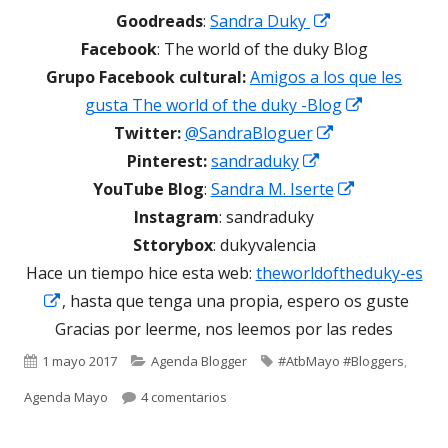
una
Abrir
Goodreads
:
Sandra Duky
ventana
en
Facebook
: The world of the duky Blog
nueva
una
Grupo Facebook cultural:
Amigos a los que les
ventana
Abrir
gusta The world of the duky -Blog
nueva
Abrir
en
Twitter:
@SandraBloguer
Abrir
en
una
Pinterest:
sandraduky
en
una
Abrir
ventana
YouTube Blog
:
Sandra M. Iserte
una
ventana
en
nueva
Instagram
: sandraduky
ventana
nueva
una
Sttorybox
: dukyvalencia
nueva
ventana
Hace un tiempo hice esta web:
theworldoftheduky-es
Abrir
nueva
, hasta que tenga una propia, espero os guste
en
Gracias por leerme, nos leemos por las redes
una
Publicado
Categorías
Etiquetas
1 mayo 2017
Agenda Blogger
#AtbMayo #Bloggers
,
ventana
el
en Agenda Blogger Mayo 2017: #AT
Agenda Mayo
4 comentarios
nueva