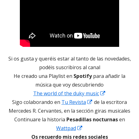
Si os gusta y queréis estar al tanto de las novedades,
podéis suscribiros al canal
He creado una Playlist en
Spotify
para añadir la
música que voy descubriendo
Abrir
The world of the duky music
Abrir
en
Sigo colaborando en
Tu Revista
de la escritora
en
una
Mercedes R. Cervantes, en la sección giras musicales
una
ventana
Continuare la historia
Pesadillas nocturnas
en
Abrir
ventana
nueva
Wattpad
en
nueva
Os recuerdo mis redes sociales