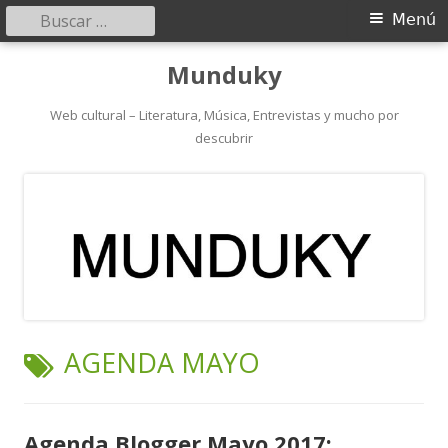
Buscar:
Menú
Menú
principal
Saltar
Munduky
al
contenido
Web cultural – Literatura, Música, Entrevistas y mucho por
descubrir
ETIQUETA:
AGENDA MAYO
Agenda Blogger Mayo 2017: