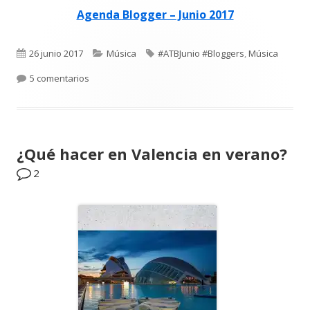
Agenda Blogger – Junio 2017
Publicado
Categorías
Etiquetas
26 junio 2017
Música
#ATBJunio #Bloggers
,
Música
el
en Música de verano 2017
5 comentarios
¿Qué hacer en Valencia en verano?
2
Abrir
en
una
ventana
nueva