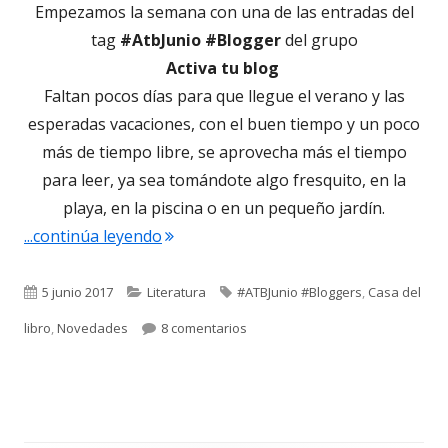
Empezamos la semana con una de las entradas del
tag
#AtbJunio #Blogger
del grupo
Activa tu blog
Faltan pocos días para que llegue el verano y las
esperadas vacaciones, con el buen tiempo y un poco
más de tiempo libre, se aprovecha más el tiempo
para leer, ya sea tomándote algo fresquito, en la
playa, en la piscina o en un pequeño jardín.
"Recomendaciones de lecturas – vera
...continúa leyendo
Publicado
Categorías
Etiquetas
5 junio 2017
Literatura
#ATBJunio #Bloggers
,
Casa del
el
en Recomendaciones de lecturas
libro
,
Novedades
8 comentarios