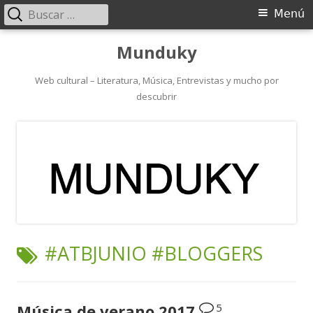
Buscar:
Menú
Menú
principal
Saltar
Munduky
al
contenido
Web cultural – Literatura, Música, Entrevistas y mucho por
descubrir
ETIQUETA:
#ATBJUNIO #BLOGGERS
5
Música de verano 2017