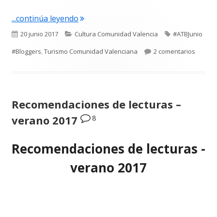
"¿Qué hacer en Valencia en verano?"
...continúa leyendo
Publicado
Categorías
Etiquetas
20 junio 2017
Cultura Comunidad Valencia
#ATBJunio
el
en ¿Qué
#Bloggers
,
Turismo Comunidad Valenciana
2 comentarios
Recomendaciones de lecturas –
8
verano 2017
Recomendaciones de lecturas -
verano 2017