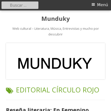
Buscar:
Menú
Menú
principal
Saltar
Munduky
al
contenido
Web cultural – Literatura, Música, Entrevistas y mucho por
descubrir
ETIQUETA:
EDITORIAL CÍRCULO ROJO
Reseña literaria: En Femenino