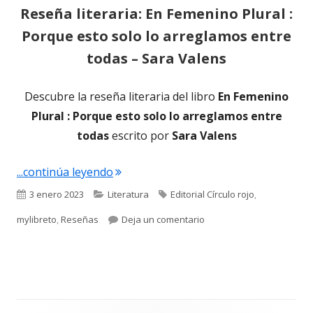
Reseña literaria: En Femenino Plural :
Porque esto solo lo arreglamos entre
todas – Sara Valens
Descubre la reseña literaria del libro
En Femenino
Plural : Porque esto solo lo arreglamos entre
todas
escrito por
Sara Valens
"Reseña literaria: En Femenino Plural 
...continúa leyendo
Publicado
Categorías
Etiquetas
3 enero 2023
Literatura
Editorial Círculo rojo
,
el
para Reseña literaria: En
mylibreto
,
Reseñas
Deja un comentario