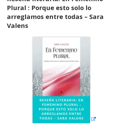
Plural : Porque esto solo lo
arreglamos entre todas – Sara
Valens
Abrir
en
una
ventana
nueva