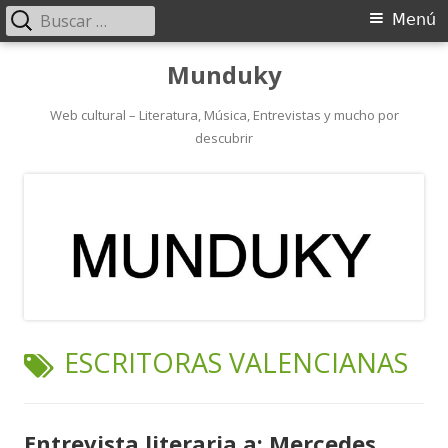
Buscar:
Menú
Menú
principal
Saltar
Munduky
al
contenido
Web cultural – Literatura, Música, Entrevistas y mucho por
descubrir
ETIQUETA:
ESCRITORAS VALENCIANAS
Entrevista literaria a: Mercedes