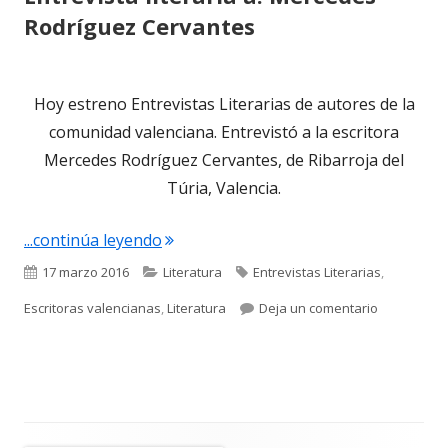
Rodríguez Cervantes
Hoy estreno Entrevistas Literarias de autores de la
comunidad valenciana. Entrevistó a la escritora
Mercedes Rodríguez Cervantes, de Ribarroja del
Túria, Valencia.
"Entrevista literaria a: Mercedes Rodr
...continúa leyendo
Publicado
Categorías
Etiquetas
17 marzo 2016
Literatura
Entrevistas Literarias
,
el
para Entrev
Escritoras valencianas
,
Literatura
Deja un comentario