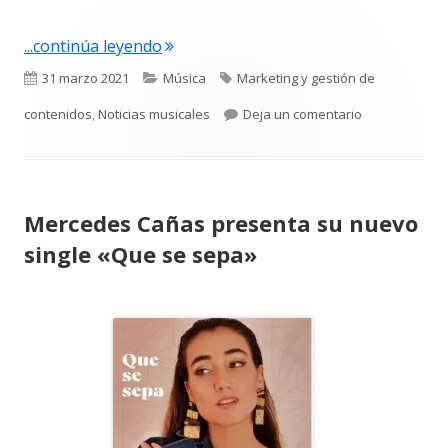
"Era Paraíso presenta el videoclip de Pa
...continúa leyendo
Publicado
Categorías
Etiquetas
31 marzo 2021
Música
Marketing y gestión de
el
para Era Paraí
contenidos
,
Noticias musicales
Deja un comentario
Mercedes Cañas presenta su nuevo
single «Que se sepa»
Abrir
en
una
ventana
nueva