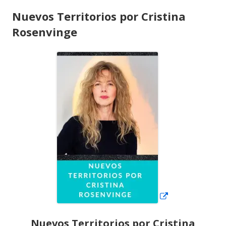
Nuevos Territorios por Cristina
Rosenvinge
Abrir
en
una
ventana
nueva
Nuevos Territorios por Cristina