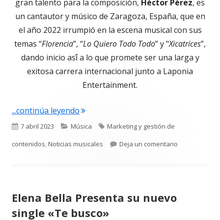
gran talento para la composición,
Héctor Pérez
, es
un cantautor y músico de Zaragoza, España, que en
el año 2022 irrumpió en la escena musical con sus
temas “
Florencia
”, “
Lo Quiero Todo Todo
” y "
Xicatrices
”,
dando inicio así́ a lo que promete ser una larga y
exitosa carrera internacional junto a Laponia
Entertainment.
"Héctor Pérez presenta «Dame una s
...continúa leyendo
Publicado
Categorías
Etiquetas
7 abril 2023
Música
Marketing y gestión de
el
para Héctor 
contenidos
,
Noticias musicales
Deja un comentario
Elena Bella Presenta su nuevo
single «Te busco»