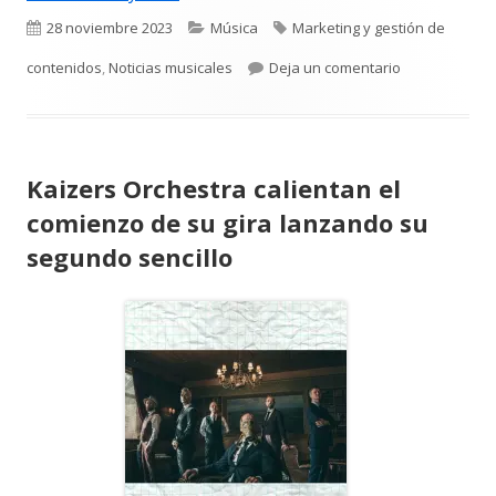
Publicado
Categorías
Etiquetas
28 noviembre 2023
Música
Marketing y gestión de
el
para Nuevos T
contenidos
,
Noticias musicales
Deja un comentario
Kaizers Orchestra calientan el
comienzo de su gira lanzando su
segundo sencillo
Abrir
en
una
ventana
nueva