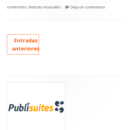
el
para Mercedes
contenidos
,
Noticias musicales
Deja un comentario
Entradas
anteriores
Barra
lateral
principal