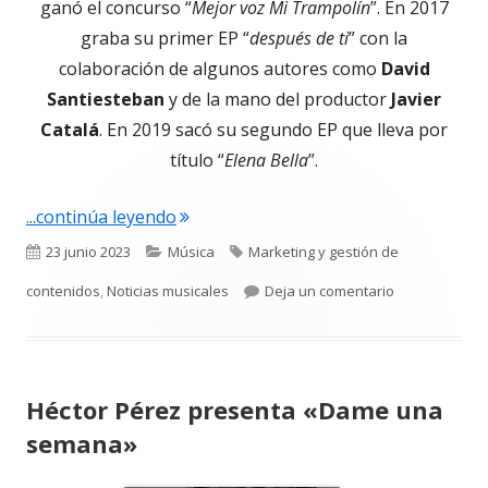
ganó el concurso “
Mejor voz Mi Trampolín
”. En 2017
graba su primer EP “
después de ti
” con la
colaboración de algunos autores como
David
Santiesteban
y de la mano del productor
Javier
Catalá
. En 2019 sacó su segundo EP que lleva por
título “
Elena Bella
”.
"Elena Bella presenta su nuevo single
...continúa leyendo
Publicado
Categorías
Etiquetas
23 junio 2023
Música
Marketing y gestión de
el
para Elena Be
contenidos
,
Noticias musicales
Deja un comentario
Héctor Pérez presenta «Dame una
semana»