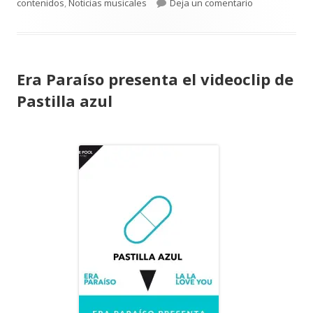
el
para Canción 
contenidos
,
Noticias musicales
Deja un comentario
Era Paraíso presenta el videoclip de
Pastilla azul
Abrir
en
una
ventana
nueva