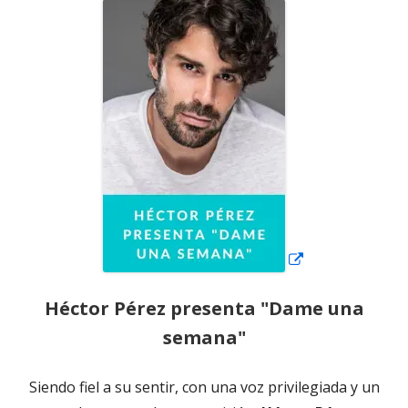
Abrir
en
una
ventana
nueva
Héctor Pérez presenta "Dame una
semana"
Siendo fiel a su sentir, con una voz privilegiada y un