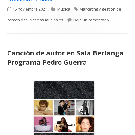
Publicado
Categorías
Etiquetas
15 noviembre 2021
Música
Marketing y gestión de
el
para Fundaci
contenidos
,
Noticias musicales
Deja un comentario
Canción de autor en Sala Berlanga.
Programa Pedro Guerra
Abrir
en
una
ventana
nueva