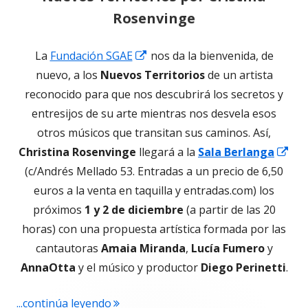
Rosenvinge
Abrir
La
Fundación SGAE
nos da la bienvenida, de
en
nuevo, a los
Nuevos Territorios
de un artista
una
reconocido para que nos descubrirá los secretos y
ventana
entresijos de su arte mientras nos desvela esos
nueva
otros músicos que transitan sus caminos. Así,
Abr
Christina Rosenvinge
llegará a la
Sala Berlanga
en
(c/Andrés Mellado 53. Entradas a un precio de 6,50
un
euros a la venta en taquilla y entradas.com) los
ve
próximos
1 y 2 de diciembre
(a partir de las 20
nu
horas) con una propuesta artística formada por las
cantautoras
Amaia Miranda
,
Lucía Fumero
y
AnnaOtta
y el músico y productor
Diego
Perinetti
.
"Nuevos Territorios por Cristina Ros
...continúa leyendo