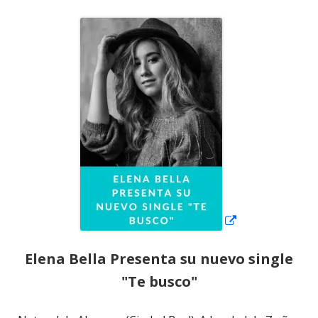
Abrir
en
una
ventana
nueva
Elena Bella Presenta su nuevo single
"Te busco"