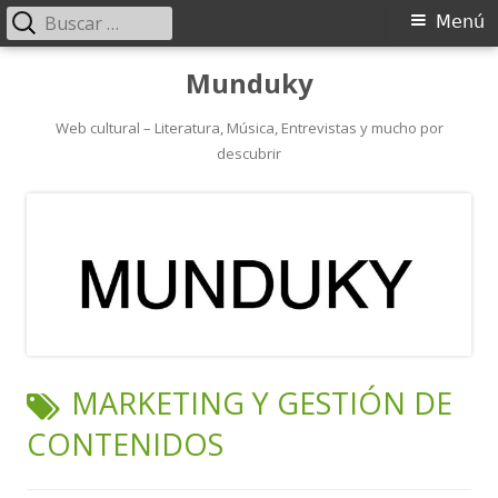
Buscar:
Menú
Menú
principal
Saltar
Munduky
al
contenido
Web cultural – Literatura, Música, Entrevistas y mucho por
descubrir
ETIQUETA:
MARKETING Y GESTIÓN DE
CONTENIDOS