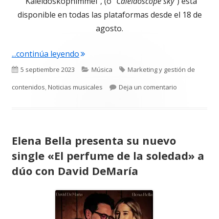
“Kaleidoskophimmel”, (o"
Caleidoscope sky
”) está
disponible en todas las plataformas desde el 18 de
agosto.
"Kaizers Orchestra calientan el comie
...continúa leyendo
Publicado
Categorías
Etiquetas
5 septiembre 2023
Música
Marketing y gestión de
el
para Kaizers 
contenidos
,
Noticias musicales
Deja un comentario
Elena Bella presenta su nuevo
single «El perfume de la soledad» a
dúo con David DeMaría
Abrir
en