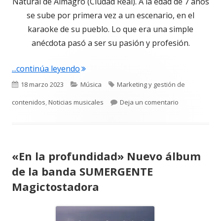
Natural de Almagro (Ciudad Real). A la edad de 7 años
se sube por primera vez a un escenario, en el
karaoke de su pueblo. Lo que era una simple
anécdota pasó a ser su pasión y profesión.
"Elena Bella Presenta su nuevo single
...continúa leyendo
Publicado
Categorías
Etiquetas
18 marzo 2023
Música
Marketing y gestión de
el
para Elena Be
contenidos
,
Noticias musicales
Deja un comentario
«En la profundidad» Nuevo álbum
de la banda SUMERGENTE
Magictostadora
Abrir