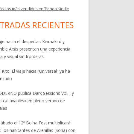
ás Los más vendidos en Tienda Kindle
TRADAS RECIENTES
aje hacia el despertar: Kinmakirú y
ble Arsis presentan una experiencia
a y visual sin fronteras
 Kito: El viaje hacia “Universal” ya ha
nzado
DERNO publica Dark Sessions Vol. I y
ia «Lavapiés» en pleno verano de
ales
sábado el 12º Boina Fest multiplicará
0 los habitantes de Arenillas (Soria) con