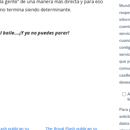
 la gente" de una manera más directa y para eso
ano termina siendo determinante.
l baile….¡Y ya no puedes parar!
lash publican su
The Royal Flash publican su