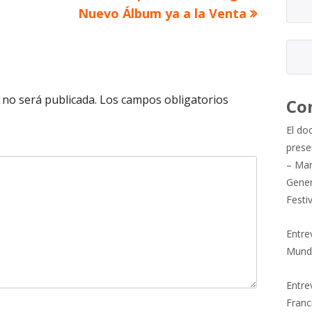
siguiente
Nuevo Álbum ya a la Venta
 no será publicada.
Los campos obligatorios
Co
El do
prese
– Mar
Gener
Festi
Entre
Mund
Entrev
Franc