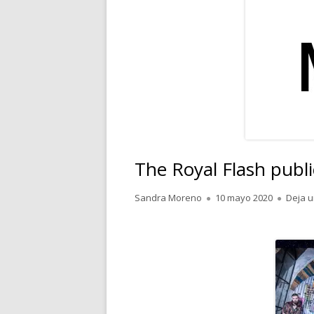
RELATOS
POESÍA
PENSAMIENTOS
The Royal Flash publi
Autor
Publicado
Sandra Moreno
10 mayo 2020
Deja u
el