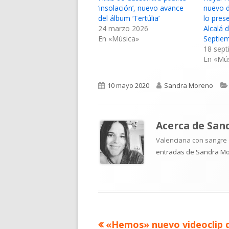
‘insolación’, nuevo avance
nuevo d
del álbum ‘Tertúlia’
lo pres
24 marzo 2026
Alcalá 
En «Música»
Septie
18 sep
En «Mú
Publicado
Autor
10 mayo 2020
Sandra Moreno
el
Acerca de
San
Valenciana con sangre d
entradas de Sandra M
Artículo
«Hemos» nuevo videoclip 
Navegación