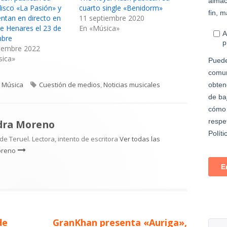
isco «La Pasión» y
cuarto single «Benidorm»
entan en directo en
11 septiembre 2020
de Henares el 23 de
En «Música»
mbre
tiembre 2022
sica»
Categorías
Etiquetas
Música
Cuestión de medios
,
Noticias musicales
dra Moreno
e Teruel. Lectora, intento de escritora
Ver todas las
oreno
Artículo
de
GranKhan presenta «Auriga»,