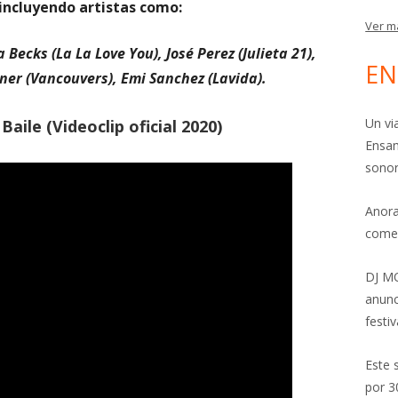
incluyendo artistas como:
Ver m
 Becks (La La Love You), José Perez (Julieta 21),
EN
ner (Vancouvers), Emi Sanchez (Lavida).
Un vi
 Baile (Videoclip oficial 2020)
Ensam
sonor
Anora
come
DJ MO
anunc
festiv
Este 
por 3