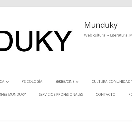
Munduky
Web cultural – Literatura, 
ICA
PSICOLOGÍA
SERIES/CINE
CULTURA COMUNIDAD 
ICIAS MUSICALES
SERIES
ONES MUNDUKY
SERVICIOS PROFESIONALES
CONTACTO
P
EO ENTREVISTAS
CINE
REVISTAS MUSICALES
S