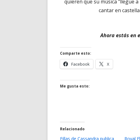
quieren que su música "llegue a
cantar en castell
Ahora estás en e
Comparte esto:
Abrir
Abrir
Facebook
X
en
en
una
una
ventana
ventana
Me gusta esto:
nueva
nueva
Relacionado
Fillas de Cassandra publica
Royal F