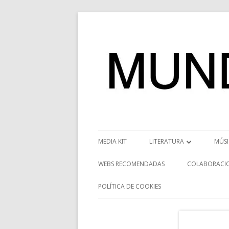
Saltar
al
contenido
Menú
MEDIA KIT
LITERATURA
MÚS
principal
RESEÑAS
NOT
WEBS RECOMENDADAS
COLABORACI
NOVEDADES
VÍD
POLÍTICA DE COOKIES
ENTREVISTAS LITERARIAS
ENT
DESCUBRIENDO ESCRITORE