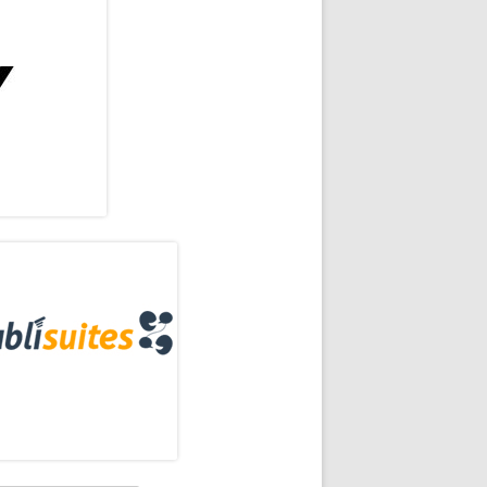
rra
eral
ncipal