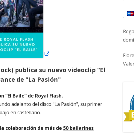
nueva
Rega
domic
Flor
Vale
rock) publica su nuevo videoclip "El
vance de "La Pasión"
n “El Baile” de Royal Flash.
gundo adelanto del disco "La Pasión", su primer
bajo en castellano.
la colaboración de más de
50 bailarines