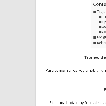
Conte
Traje
El 
Ti
Us
Co
Me gu
Relac
Trajes d
Para comenzar os voy a hablar un
E
Si es una boda muy formal, se a