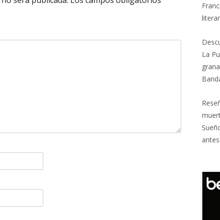
 no será publicada.
Los campos obligatorios
Franc
litera
Descu
La Pu
grana
Banda
Reseñ
muert
Sueñ
antes