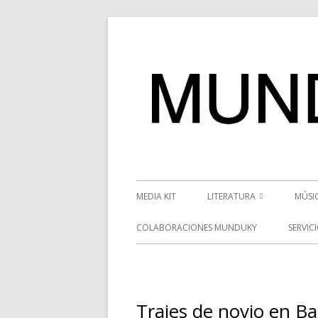
Saltar
al
contenido
Menú
MEDIA KIT
LITERATURA
MÚSI
principal
RESEÑAS
NOT
COLABORACIONES MUNDUKY
SERVIC
NOVEDADES
VÍD
ENTREVISTAS LITERARIAS
ENT
Trajes de novio en B
DESCUBRIENDO ESCRITORE