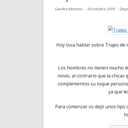
Autor
Publicado
Sandra Moreno
24 octubre 2019
Deja
RELATOS
el
POESÍA
PENSAMIENTOS
Hoy toca hablar sobre Trajes de
Los hombres no tienen mucho don
novio, al contrario que la chica
complementos su toque personal a
ya que le
Para comenzar os dejó unos tips d
ho