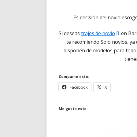
Es decisión del novio escoge
Abrir
Si deseas
trajes de novio
en Barc
en
te recomiendo Solo novios, ya 
una
disponen de modelos para todos 
ventan
tiene
nueva
Comparte esto:
Abrir
Abrir
Facebook
X
en
en
una
una
ventana
ventana
Me gusta esto:
nueva
nueva