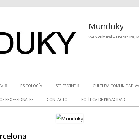
Munduky
Web cultural – Literatura, 
CA
PSICOLOGÍA
SERIES/CINE
CULTURA COMUNIDAD VA
ICIAS MUSICALES
SERIES
IOS PROFESIONALES
CONTACTO
POLÍTICA DE PRIVACIDAD
EO ENTREVISTAS
CINE
REVISTAS MUSICALES
arcelona
Ba
S