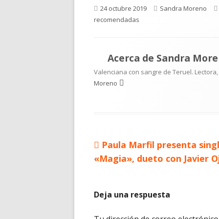
Publicado
Autor
24 octubre 2019
Sandra Moreno
el
recomendadas
Acerca de
Sandra More
Valenciana con sangre de Teruel. Lectora,
Moreno
Artículo
Paula Marfil presenta sing
Navegación
anterior
«Magia», dueto con Javier O
de
entradas
Deja una respuesta