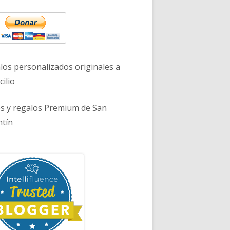
eral
ncipal
los personalizados originales a
ilio
es y regalos Premium de San
ntín