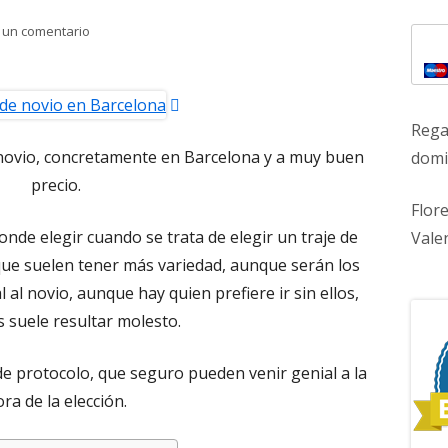
lat
para Trajes de novio en Barcelona
 un comentario
pri
Abrir
Rega
en
 novio, concretamente en Barcelona y a muy buen
domic
una
precio.
ventana
Flor
nueva
de elegir cuando se trata de elegir un traje de
Vale
s que suelen tener más variedad, aunque serán los
l novio, aunque hay quien prefiere ir sin ellos,
s suele resultar molesto.
e protocolo, que seguro pueden venir genial a la
ra de la elección.