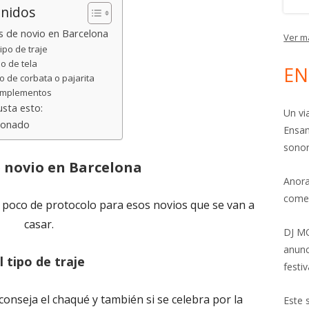
nidos
s de novio en Barcelona
Ver m
tipo de traje
po de tela
EN
o de corbata o pajarita
mplementos
sta esto:
Un vi
ionado
Ensam
sonor
e novio en Barcelona
Anora
come
 poco de protocolo para esos novios que se van a
casar.
DJ MO
anunc
l tipo de traje
festiv
conseja el chaqué y también si se celebra por la
Este 