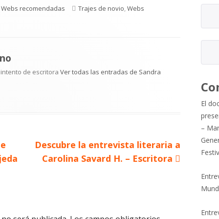
Categorías
Etiquetas
Webs recomendadas
Trajes de novio
,
Webs
no
 intento de escritora
Ver todas las entradas de Sandra
Co
El do
prese
– Mar
Gener
Artículo
le
Descubre la entrevista literaria a
Festi
siguiente
jeda
Carolina Savard H. – Escritora
Entre
Mund
Entrev