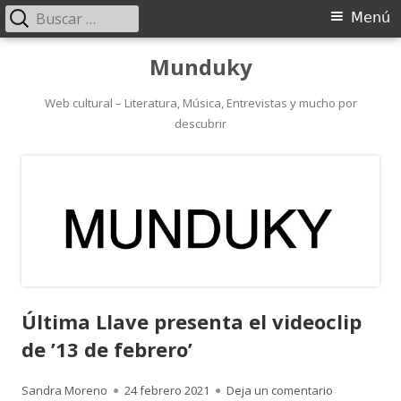
Buscar:
Menú
Menú
principal
Saltar
Munduky
al
contenido
Web cultural – Literatura, Música, Entrevistas y mucho por
descubrir
Última Llave presenta el videoclip
de ’13 de febrero’
Autor
Publicado
para Última 
Sandra Moreno
24 febrero 2021
Deja un comentario