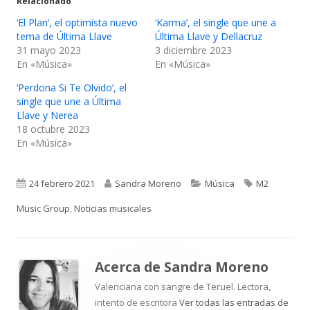
Relacionado
‘El Plan’, el optimista nuevo
‘Karma’, el single que une a
tema de Última Llave
Última Llave y Dellacruz
31 mayo 2023
3 diciembre 2023
En «Música»
En «Música»
‘Perdona Si Te Olvido’, el
single que une a Última
Llave y Nerea
18 octubre 2023
En «Música»
Publicado
Autor
Categorías
Etiquetas
24 febrero 2021
Sandra Moreno
Música
M2
el
Music Group
,
Noticias musicales
Acerca de
Sandra Moreno
Valenciana con sangre de Teruel. Lectora,
intento de escritora
Ver todas las entradas de