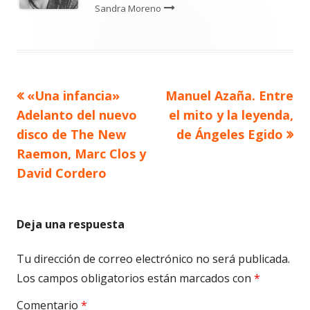
Sandra Moreno
Artículo
Artículo
«Una infancia»
Manuel Azaña. Entre
Navegación
anterior
siguiente
Adelanto del nuevo
el mito y la leyenda,
de
disco de The New
de Ángeles Egido
Raemon, Marc Clos y
entradas
David Cordero
Deja una respuesta
Tu dirección de correo electrónico no será publicada.
Los campos obligatorios están marcados con
*
Comentario
*