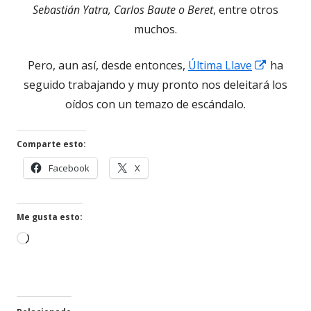
Sebastián Yatra, Carlos Baute o Beret
, entre otros
muchos.
Abrir
Pero, aun así, desde entonces,
Última Llave
ha
en
seguido trabajando y muy pronto nos deleitará los
una
oídos con un temazo de escándalo.
ventana
nueva
Comparte esto:
Abrir
Abrir
Facebook
X
en
en
una
una
ventana
ventana
Me gusta esto:
nueva
nueva
Cargando...