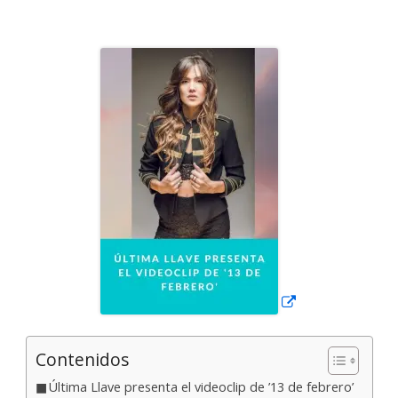
el
Abrir
en
una
ventana
nueva
Contenidos
Última Llave presenta el videoclip de ’13 de febrero’