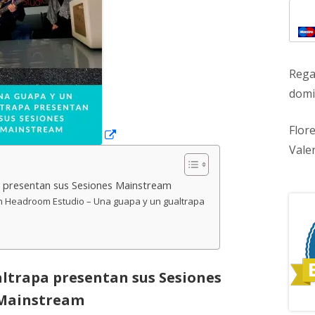
ventana
nueva
Rega
domic
Flor
Vale
 presentan sus Sesiones Mainstream
n Headroom Estudio – Una guapa y un gualtrapa
ltrapa presentan sus Sesiones
Mainstream