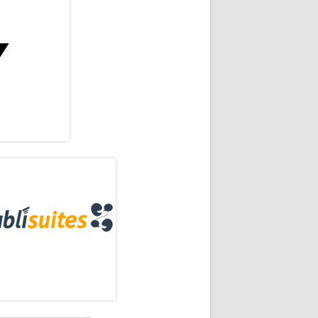
rra
eral
ainstream
ncipal