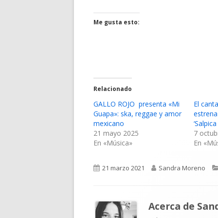
una
una
ventana
ventana
Me gusta esto:
nueva
nueva
Relacionado
GALLO ROJO presenta «Mi
El cant
Guapa»: ska, reggae y amor
estrena
mexicano
‘Salpic
21 mayo 2025
7 octub
En «Música»
En «Mú
Publicado
Autor
21 marzo 2021
Sandra Moreno
el
Acerca de
San