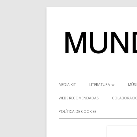
Saltar
al
contenido
Menú
MEDIA KIT
LITERATURA
MÚS
principal
RESEÑAS
NOT
WEBS RECOMENDADAS
COLABORACI
NOVEDADES
VÍD
POLÍTICA DE COOKIES
ENTREVISTAS LITERARIAS
ENT
DESCUBRIENDO ESCRITORE