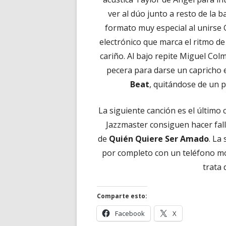
ver al dúo junto a resto de la
formato muy especial al unirse 
electrónico que marca el ritmo de
cariño. Al bajo repite Miguel Col
pecera para darse un capricho 
Beat
, quitándose de un p
La siguiente canción es el último 
Jazzmaster consiguen hacer fal
de
Quién Quiere Ser Amado
. La
por completo con un teléfono móv
trata 
Comparte esto:
Abrir
Abrir
Facebook
X
en
en