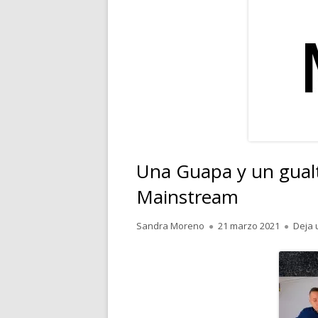
RELATOS
POESÍA
PENSAMIENTOS
Una Guapa y un gual
Mainstream
Autor
Publicado
Sandra Moreno
21 marzo 2021
Deja 
el