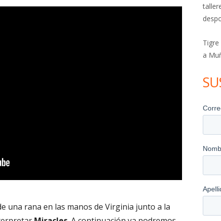
talle
despo
Tigre
a Mu
SU
 de una rana en las manos de Virginia junto a la
nterpretar
Miracles
. A continuación ya podremos