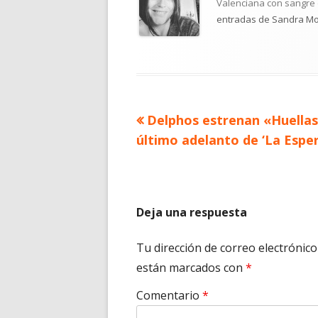
Valenciana con sangre d
entradas de Sandra M
Artículo
Delphos estrenan «Huellas
Navegación
anterior
último adelanto de ‘La Esper
de
entradas
Deja una respuesta
Tu dirección de correo electrónico
están marcados con
*
Comentario
*