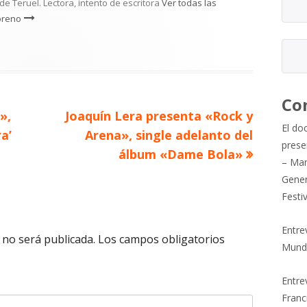
e Teruel. Lectora, intento de escritora
Ver todas las
oreno
Co
Artículo
»,
Joaquín Lera presenta «Rock y
El do
siguiente
a’
Arena», single adelanto del
prese
álbum «Dame Bola»
– Mar
Gener
Festi
Entre
 no será publicada.
Los campos obligatorios
Mund
Entrev
Franc