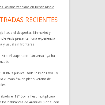
ás Los más vendidos en Tienda Kindle
TRADAS RECIENTES
aje hacia el despertar: Kinmakirú y
ble Arsis presentan una experiencia
a y visual sin fronteras
 Kito: El viaje hacia “Universal” ya ha
nzado
DERNO publica Dark Sessions Vol. I y
ia «Lavapiés» en pleno verano de
ales
sábado el 12º Boina Fest multiplicará
0 los habitantes de Arenillas (Soria) con