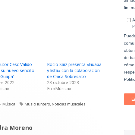
autor Cesc Valido
Rocío Saiz presenta «Guapa
 su nuevo sencillo
y lista» con la colaboración
a Guapa’
de Chica Sobresalto
re 2022
23 octubre 2023
sica»
En «Música»
Categorías
Etiquetas
Música
MusicHunters
,
Noticias musicales
dra Moreno