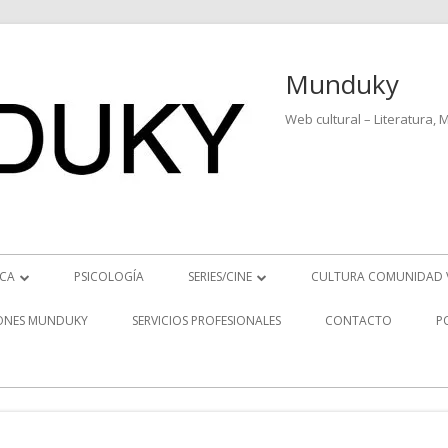
Munduky
Web cultural – Literatura, 
ICA
PSICOLOGÍA
SERIES/CINE
CULTURA COMUNIDAD 
ICIAS MUSICALES
SERIES
ONES MUNDUKY
SERVICIOS PROFESIONALES
CONTACTO
P
EO ENTREVISTAS
CINE
REVISTAS MUSICALES
S