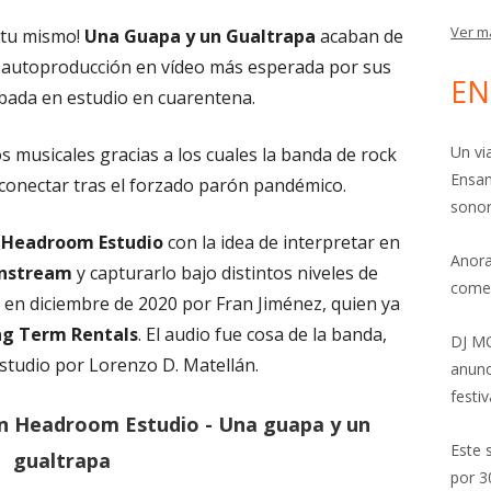
Ver m
o tu mismo!
Una Guapa y un Gualtrapa
acaban de
a autoproducción en vídeo más esperada por sus
EN
bada en estudio en cuarentena.
Un vi
 musicales gracias a los cuales la banda de rock
Ensam
a conectar tras el forzado parón pandémico.
sonor
n
Headroom Estudio
con la idea de interpretar en
Anora
nstream
y capturarlo bajo distintos niveles de
come
bo en diciembre de 2020 por Fran Jiménez, quien ya
g Term Rentals
. El audio fue cosa de la banda,
DJ MO
estudio por Lorenzo D. Matellán.
anunc
festiv
n Headroom Estudio - Una guapa y un
Este 
gualtrapa
por 3