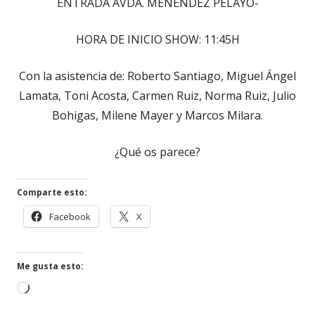
ENTRADA AVDA. MENÉNDEZ PELAYO-
HORA DE INICIO SHOW: 11:45H
Con la asistencia de: Roberto Santiago, Miguel Ángel
Lamata, Toni Acosta, Carmen Ruiz, Norma Ruiz, Julio
Bohigas, Milene Mayer y Marcos Milara.
¿Qué os parece?
Comparte esto:
Abrir
Abrir
Facebook
X
en
en
una
una
ventana
ventana
Me gusta esto:
nueva
nueva
Cargando...