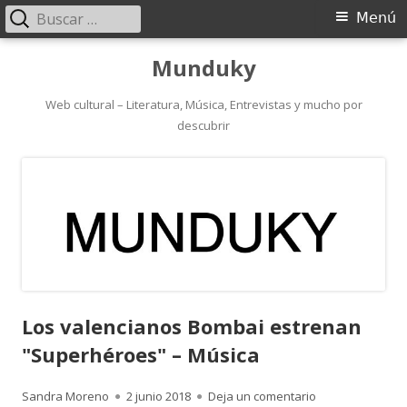
Buscar:
Menú
Menú
principal
Saltar
Munduky
al
contenido
Web cultural – Literatura, Música, Entrevistas y mucho por
descubrir
Los valencianos Bombai estrenan
"Superhéroes" – Música
Autor
Publicado
para Los valenc
Sandra Moreno
2 junio 2018
Deja un comentario