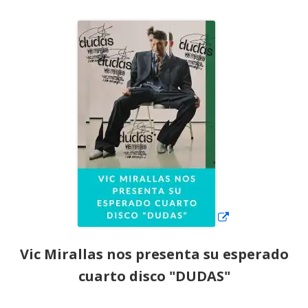
el
Abrir
en
una
ventana
nueva
Vic Mirallas nos presenta su esperado
cuarto disco "DUDAS"