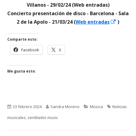
Villanos - 29/02/24 (Web entradas)
Concierto presentación de disco - Barcelona - Sala
Abrir
2 de la Apolo - 21/03/24 (
Web entradas
)
en
una
Comparte esto:
ventan
Abrir
Abrir
Facebook
X
nueva
en
en
una
una
ventana
ventana
Me gusta esto:
nueva
nueva
Publicado
Autor
Categorías
Etiquetas
23 febrero 2024
Sandra Moreno
Música
Noticias
el
musicales
,
ventilador music