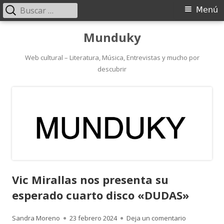
Buscar:
Menú
Menú
principal
Saltar
Munduky
al
contenido
Web cultural – Literatura, Música, Entrevistas y mucho por
descubrir
Vic Mirallas nos presenta su
esperado cuarto disco «DUDAS»
Autor
Publicado
para Vic Mir
Sandra Moreno
23 febrero 2024
Deja un comentario