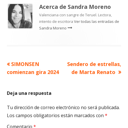
Acerca de
Sandra Moreno
Valenciana con sangre de Teruel. Lectora,
intento de escritora
Ver todas las entradas de
Sandra Moreno
Artículo
Artículo
SIMONSEN
Sendero de estrellas,
Navegación
anterior
siguiente
comienzan gira 2024
de Marta Renato
de
entradas
Deja una respuesta
Tu dirección de correo electrónico no será publicada.
Los campos obligatorios están marcados con
*
Comentario
*