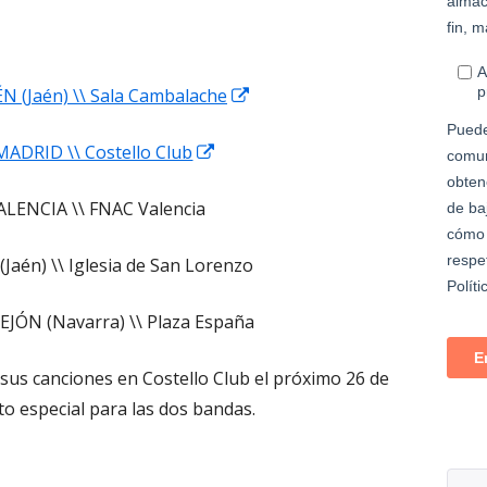
Abrir
LÉN (Jaén) \\ Sala Cambalache
en
Abrir
 MADRID \\ Costello Club
una
en
ventana
ALENCIA \\ FNAC Valencia
una
nueva
ventana
Jaén) \\ Iglesia de San Lorenzo
nueva
TEJÓN (Navarra) \\ Plaza España
us canciones en Costello Club el próximo 26 de
rto especial para las dos bandas.