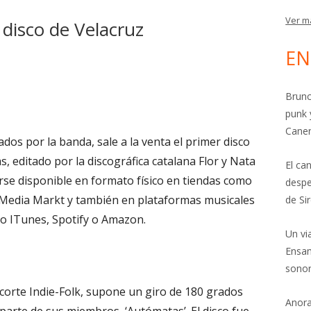
Ver m
 disco de Velacruz
EN
Brunc
punk 
Cane
ados por la banda, sale a la venta el primer disco
, editado por la discográfica catalana Flor y Nata
El ca
se disponible en formato físico en tiendas como
despe
o Media Markt y también en plataformas musicales
de Si
mo ITunes, Spotify o Amazon.
Un vi
Ensam
sonor
e corte Indie-Folk, supone un giro de 180 grados
Anora