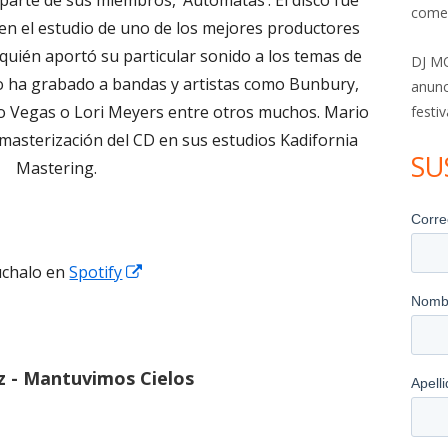
 parte de sus miembros, ‘Autómatas’. El disco fue
come
en el estudio de uno de los mejores productores
quién aportó su particular sonido a los temas de
DJ MO
o ha grabado a bandas y artistas como Bunbury,
anunc
o Vegas o Lori Meyers entre otros muchos. Mario
festiv
 masterización del CD en sus estudios Kadifornia
SU
Mastering.
Abrir
uchalo en
Spotify
en
una
ventana
z - Mantuvimos Cielos
nueva