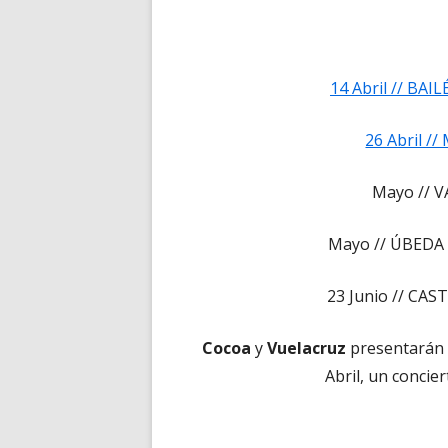
14 Abril // BAI
26 Abril //
Mayo // V
Mayo // ÚBEDA (
23 Junio // CAS
Cocoa
y
Vuelacruz
presentarán s
Abril, un concie