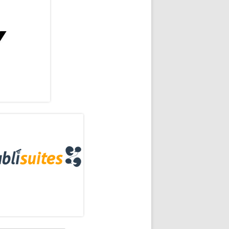
rra
eral
os
ncipal