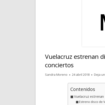
RELATOS
POESÍA
PENSAMIENTOS
Vuelacruz estrenan d
conciertos
Autor
Publicado
Sandra Moreno
24 abril 2018
Deja un
el
Contenidos
Vuelacruz estrenan 
Estreno disco de 