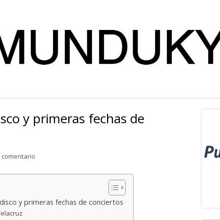
isco y primeras fechas de
Ba
lat
para Vuelacruz estrenan disco y primeras fechas de conciert
 comentario
pri
disco y primeras fechas de conciertos
Velacruz