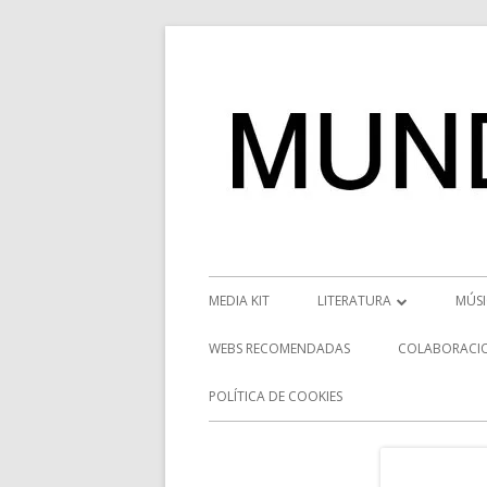
Saltar
al
contenido
Menú
MEDIA KIT
LITERATURA
MÚS
principal
RESEÑAS
NOT
WEBS RECOMENDADAS
COLABORACI
NOVEDADES
VÍD
POLÍTICA DE COOKIES
ENTREVISTAS LITERARIAS
ENT
DESCUBRIENDO ESCRITORE