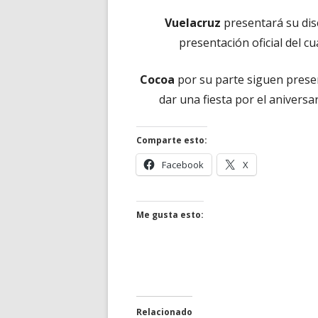
Vuelacruz
presentará su dis
presentación oficial del cu
Cocoa
por su parte siguen presen
dar una fiesta por el anivers
Comparte esto:
Abrir
Abrir
Facebook
X
en
en
una
una
ventana
ventana
Me gusta esto:
nueva
nueva
Relacionado