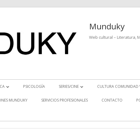
Munduky
Web cultural – Literatura, 
ICA
PSICOLOGÍA
SERIES/CINE
CULTURA COMUNIDAD 
ICIAS MUSICALES
SERIES
ONES MUNDUKY
SERVICIOS PROFESIONALES
CONTACTO
P
EO ENTREVISTAS
CINE
REVISTAS MUSICALES
S