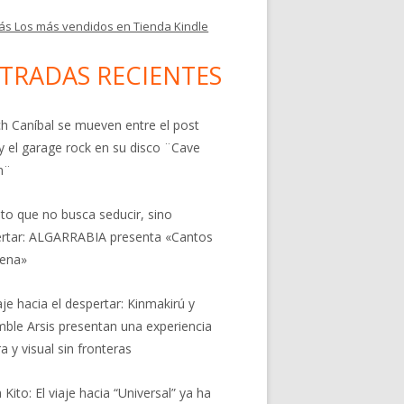
ás Los más vendidos en Tienda Kindle
TRADAS RECIENTES
h Caníbal se mueven entre el post
y el garage rock en su disco ¨Cave
n¨
nto que no busca seducir, sino
rtar: ALGARRABIA presenta «Cantos
rena»
aje hacia el despertar: Kinmakirú y
ble Arsis presentan una experiencia
a y visual sin fronteras
 Kito: El viaje hacia “Universal” ya ha