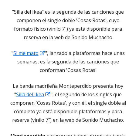
"Silla del Ikea" es la segunda de las canciones que
componen el single doble 'Cosas Rotas', cuyo
formato físico (vinilo 7") ya está disponible para
reserva en la web de Sonido Muchacho
Abrir
"
Si me mato
", lanzado a plataformas hace unas
en
semanas, es la segunda de las canciones que
una
conforman 'Cosas Rotas'
ventana
La banda madrileña Monteperdido presenta hoy
nueva
Abrir
"
Silla del Ikea
", el segundo de los singles que
en
componen 'Cosas Rotas', y con él, el single doble al
una
completo ya está disponible plataformas y para
ventana
reserva (vinilo 7") en la web de Sonido Muchacho.
nueva
Monteperdido
parecen no haber afrontado jamás