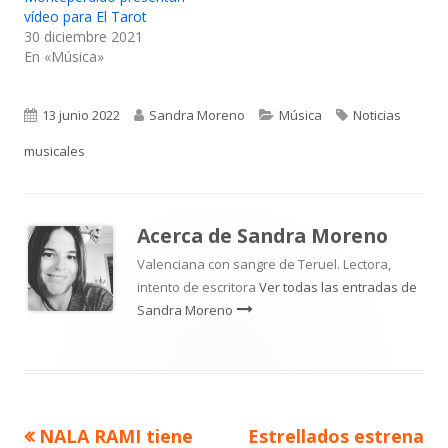
vídeo para El Tarot
30 diciembre 2021
En «Música»
Publicado
Autor
Categorías
Etiquetas
13 junio 2022
Sandra Moreno
Música
Noticias
el
musicales
Acerca de
Sandra Moreno
Valenciana con sangre de Teruel. Lectora,
intento de escritora
Ver todas las entradas de
Sandra Moreno
Artículo
Artículo
NALA RAMI tiene
Estrellados estrena
Navegación