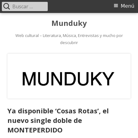
Buscar:
Menú
Menú
principal
Saltar
Munduky
al
contenido
Web cultural – Literatura, Música, Entrevistas y mucho por
descubrir
Ya disponible ‘Cosas Rotas’, el
nuevo single doble de
MONTEPERDIDO