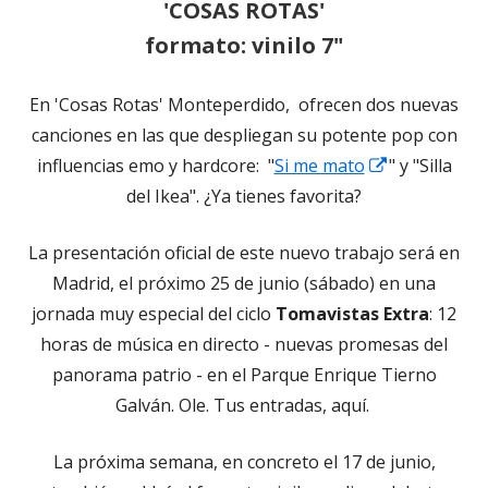
'COSAS ROTAS'
una
formato: vinilo 7"
ventana
nueva
En 'Cosas Rotas' Monteperdido, ofrecen dos nuevas
canciones en las que despliegan su potente pop con
Abrir
influencias emo y hardcore: "
Si me mato
" y "Silla
en
del Ikea". ¿Ya tienes favorita?
una
La presentación oficial de este nuevo trabajo será en
ventana
Madrid, el próximo 25 de junio (sábado) en una
nueva
jornada muy especial del ciclo
Tomavistas Extra
: 12
horas de música en directo - nuevas promesas del
panorama patrio - en el Parque Enrique Tierno
Galván. Ole. Tus entradas, aquí.
La próxima semana, en concreto el 17 de junio,