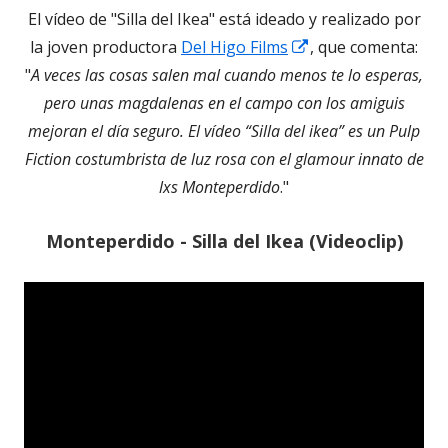
El vídeo de "Silla del Ikea" está ideado y realizado por
Abrir
la joven productora
Del Higo Films
, que comenta:
en
"
A veces las cosas salen mal cuando menos te lo esperas,
una
pero unas magdalenas en el campo con los amiguis
ventana
mejoran el día seguro. El vídeo “Silla del ikea” es un Pulp
nueva
Fiction costumbrista de luz rosa con el glamour innato de
lxs Monteperdido
."
Monteperdido - Silla del Ikea (Videoclip)