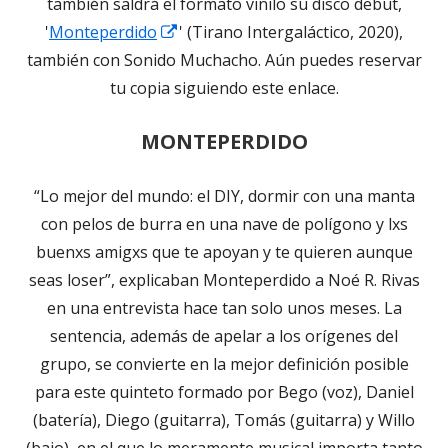
también saldrá el formato vinilo su disco debut,
Abrir
'
Monteperdido
' (Tirano Intergaláctico, 2020),
en
también con Sonido Muchacho. Aún puedes reservar
una
tu copia siguiendo este enlace.
ventana
MONTEPERDIDO
nueva
“Lo mejor del mundo: el DIY, dormir con una manta
con pelos de burra en una nave de polígono y lxs
buenxs amigxs que te apoyan y te quieren aunque
seas loser”, explicaban Monteperdido a Noé R. Rivas
en una entrevista hace tan solo unos meses. La
sentencia, además de apelar a los orígenes del
grupo, se convierte en la mejor definición posible
para este quinteto formado por Bego (voz), Daniel
(batería), Diego (guitarra), Tomás (guitarra) y Willo
(bajo), en el que lo meramente musical importa tanto