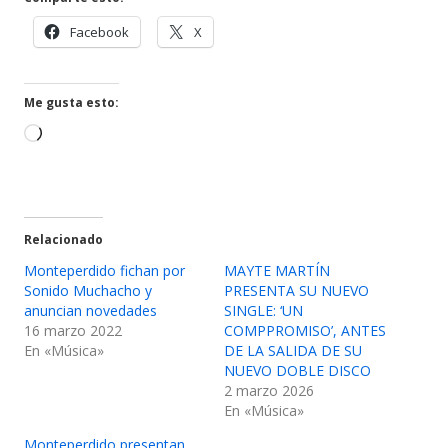
Abrir
Abrir
Facebook
X
en
en
una
una
ventana
ventana
Me gusta esto:
nueva
nueva
Cargando...
Relacionado
Monteperdido fichan por
MAYTE MARTÍN
Sonido Muchacho y
PRESENTA SU NUEVO
anuncian novedades
SINGLE: ‘UN
16 marzo 2022
COMPPROMISO’, ANTES
En «Música»
DE LA SALIDA DE SU
NUEVO DOBLE DISCO
2 marzo 2026
En «Música»
Monteperdido presentan