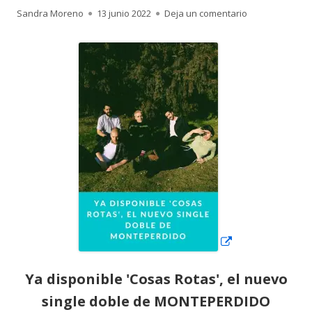
Autor
Publicado
para Ya dispon
Sandra Moreno
13 junio 2022
Deja un comentario
el
Abrir
en
una
ventana
nueva
Ya disponible 'Cosas Rotas', el nuevo
single doble de MONTEPERDIDO