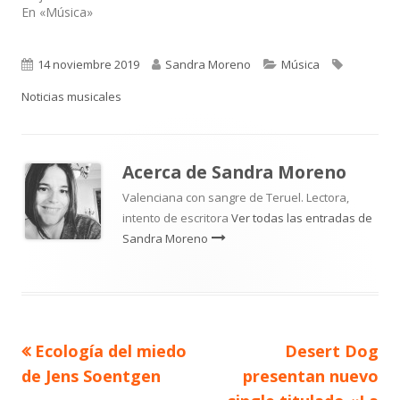
En «Música»
Publicado
Autor
Categorías
Etiquetas
14 noviembre 2019
Sandra Moreno
Música
el
Noticias musicales
Acerca de
Sandra Moreno
Valenciana con sangre de Teruel. Lectora,
intento de escritora
Ver todas las entradas de
Sandra Moreno
Artículo
Artículo
Ecología del miedo
Desert Dog
Navegación
anterior
siguiente
de Jens Soentgen
presentan nuevo
de