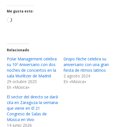
una
una
ventana
ventana
Me gusta esto:
nueva
nueva
Cargando...
Relacionado
Polar Management celebra
Grupo Niche celebra su
su 10º Aniversario con dos
aniversario con una gran
noches de conciertos en la
fiesta de ritmos latinos
sala Wurlitzer de Madrid
2 agosto 2024
29 octubre 2025
En «Música»
En «Música»
El sector del directo se dará
cita en Zaragoza la semana
que viene en El 21
Congreso de Salas de
Música en Vivo
14 junio 2026