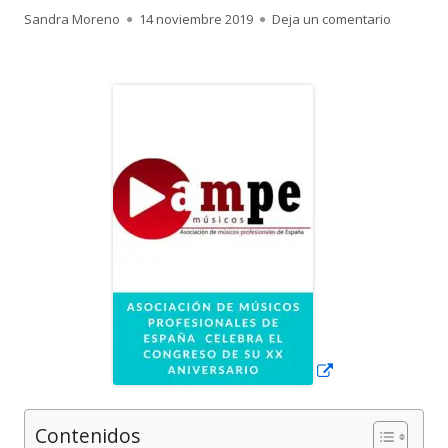
Autor
Publicado
para Asoc
Sandra Moreno
14 noviembre 2019
Deja un comentario
el
Abrir
en
una
ventana
nueva
Contenidos