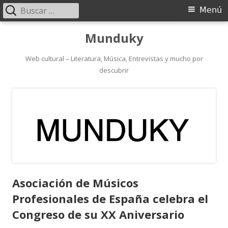
Buscar:
Menú
Menú
principal
Saltar
Munduky
al
contenido
Web cultural – Literatura, Música, Entrevistas y mucho por
descubrir
Asociación de Músicos
Profesionales de España celebra el
Congreso de su XX Aniversario