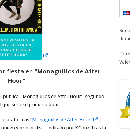
ventana
nueva
Rega
domic
Flor
Vale
r fiesta en "Monaguillos de After
Hour"
i publica "Monaguillos de After Hour", segundo
l que será su primer álbum
Abrir
as plataformas
"Monaguillos de After Hour"
,
en
nuevo y primer disco, editado por BCore. Tras la