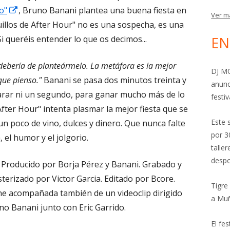
Abrir
una
o"
, Bruno Banani plantea una buena fiesta en
Ver m
en
ventana
llos de After Hour" no es una sospecha, es una
una
nueva
Si queréis entender lo que os decimos...
EN
ventana
debería de planteármelo. La metáfora es la mejor
nueva
DJ MO
que pienso."
Banani se pasa dos minutos treinta y
anunc
parar ni un segundo, para ganar mucho más de lo
festiv
fter Hour" intenta plasmar la mejor fiesta que se
Este 
un poco de vino, dulces y dinero. Que nunca falte
por 3
a, el humor y el jolgorio.
talle
despo
 Producido por Borja Pérez y Banani. Grabado y
erizado por Victor Garcia. Editado por Bcore.
Tigre
ne acompañada también de un videoclip dirigido
a Mu
o Banani junto con Eric Garrido.
El fe