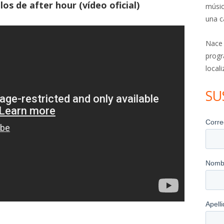
os de after hour (vídeo oficial)
músic
una c
Nace
progr
local
SU