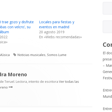
trae gozo y disfrute
Locales para fiestas y
bas con velcro’, su
eventos en madrid
 álbum
20 agosto 2019
 2022
En «Webs recomendadas»
sica»
Co
El do
Categorías
Etiquetas
Música
Noticias musicales
,
Somos Lume
prese
– Mar
Gener
dra Moreno
Festi
e Teruel. Lectora, intento de escritora
Ver todas las
oreno
Entre
Mund
Entrev