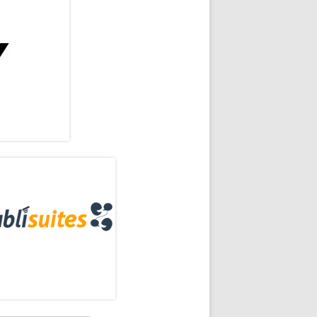
rra
eral
 Hour»
ncipal