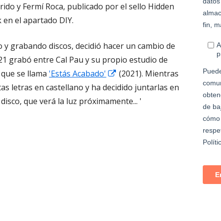
una
en
rido y Fermí Roca, publicado por el sello Hidden
ventana
una
 en el apartado DIY.
nueva
ventana
 y grabando discos, decidió hacer un cambio de
nueva
1 grabó entre Cal Pau y su propio estudio de
Abrir
 que se llama
'Estás Acabado'
(2021). Mientras
en
as letras en castellano y ha decidido juntarlas en
una
disco, que verá la luz próximamente... '
ventana
nueva