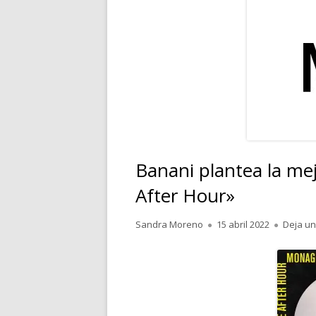
RELATOS
POESÍA
PENSAMIENTOS
Banani plantea la mej
After Hour»
Autor
Publicado
Sandra Moreno
15 abril 2022
Deja un
el