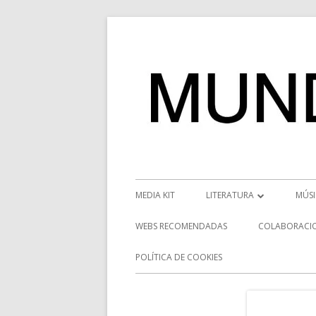
Saltar
al
contenido
Menú
MEDIA KIT
LITERATURA
MÚS
principal
RESEÑAS
NOT
WEBS RECOMENDADAS
COLABORACI
NOVEDADES
VÍD
POLÍTICA DE COOKIES
ENTREVISTAS LITERARIAS
ENT
DESCUBRIENDO ESCRITORE