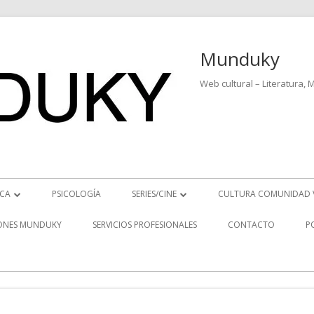
Munduky
Web cultural – Literatura, 
ICA
PSICOLOGÍA
SERIES/CINE
CULTURA COMUNIDAD 
ICIAS MUSICALES
SERIES
ONES MUNDUKY
SERVICIOS PROFESIONALES
CONTACTO
P
EO ENTREVISTAS
CINE
REVISTAS MUSICALES
S