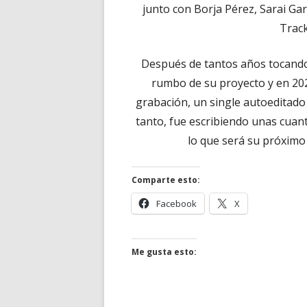
junto con Borja Pérez, Sarai Gar
Track
Después de tantos años tocando
rumbo de su proyecto y en 202
grabación, un single autoeditado
tanto, fue escribiendo unas cuant
lo que será su próximo 
Comparte esto:
Abrir
Abrir
Facebook
X
en
en
una
una
ventana
ventana
Me gusta esto:
nueva
nueva