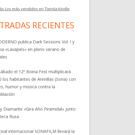
ás Los más vendidos en Tienda Kindle
TRADAS RECIENTES
DERNO publica Dark Sessions Vol. I y
ia «Lavapiés» en pleno verano de
ales
sábado el 12º Boina Fest multiplicará
0 los habitantes de Arenillas (Soria) con
res, humor y música contra la
blación
 y Diamante «Gira Año Piramidal» junto
ñeca Rusa
stival internacional SONAFILM llevará la