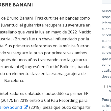
OBRE BANANI
io de Bruno Banani. Tras curtirse en bandas como
e Juventud, el guitarrista recupera su aventura en
castellano que verá la luz en mayo de 2022. Nacido
strial, (Bruno) fue un chaval influenciado por la
ta. Sus primeras referencias en la música fueron
cuando su canguro le puso por primera vez ambos
spués de unos años trasteando con la guitarra
recuerda ni él) ingresó en Fuckin’ Bollocks, banda
ndo un elemento clave en la escena garajera de
Barcelona.
sintetizadores enlatados, autoeditó su primer EP
Abrir
' (2017). En 2018 entró a Cal Pau Recording para
en
Abrir
ellow Sound'
(2018), pieza que pudo compartir