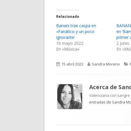
Relacionado
Banani trae caspa en
BANANI 
«Fanático y un poco
en ‘Bam
ignorante’
primer
16 mayo 2022
2 junio
En «Música»
En «Mú
Publicado
Autor
15 abril 2022
Sandra Moreno
el
Acerca de
San
Valenciana con sangre d
entradas de Sandra M