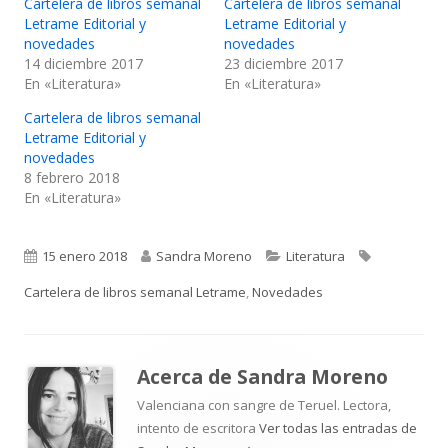
Cartelera de libros semanal
Cartelera de libros semanal
Letrame Editorial y
Letrame Editorial y
novedades
novedades
14 diciembre 2017
23 diciembre 2017
En «Literatura»
En «Literatura»
Cartelera de libros semanal
Letrame Editorial y
novedades
8 febrero 2018
En «Literatura»
Publicado
Autor
Categorías
Etiquetas
15 enero 2018
Sandra Moreno
Literatura
el
Cartelera de libros semanal Letrame
,
Novedades
Acerca de
Sandra Moreno
Valenciana con sangre de Teruel. Lectora,
intento de escritora
Ver todas las entradas de