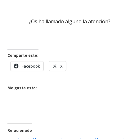
una
ventana
¿Os ha llamado alguno la atención?
nueva
Comparte esto:
Abrir
Abrir
Facebook
X
en
en
una
una
ventana
ventana
Me gusta esto:
nueva
nueva
Relacionado