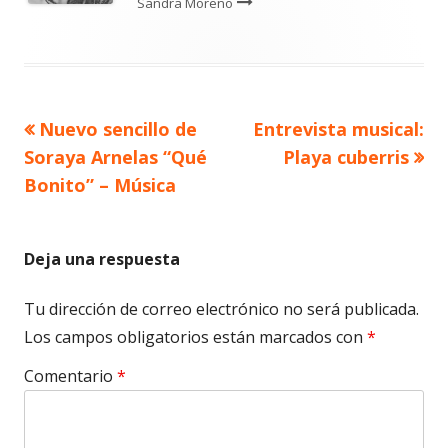
Sandra Moreno
Artículo
Artículo
Nuevo sencillo de
Entrevista musical:
Navegación
anterior
siguiente
Soraya Arnelas “Qué
Playa cuberris
de
Bonito” – Música
entradas
Deja una respuesta
Tu dirección de correo electrónico no será publicada.
Los campos obligatorios están marcados con
*
Comentario
*