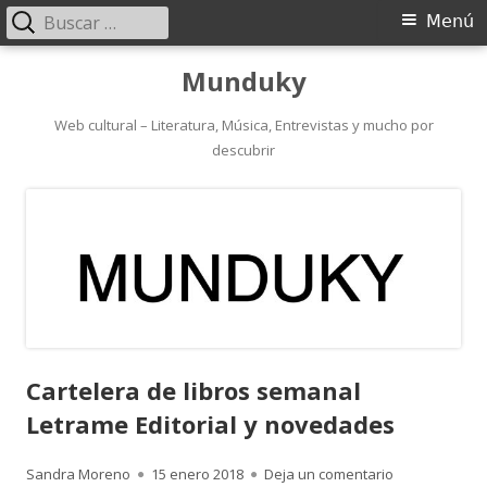
Buscar:
Menú
Menú
principal
Saltar
Munduky
al
contenido
Web cultural – Literatura, Música, Entrevistas y mucho por
descubrir
Cartelera de libros semanal
Letrame Editorial y novedades
Autor
Publicado
para Carteler
Sandra Moreno
15 enero 2018
Deja un comentario