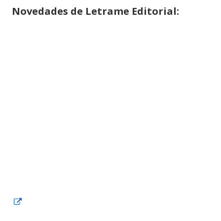
Novedades de
Letrame
Editorial:
Abrir
en