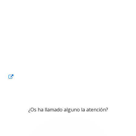
Abrir
en
una
ventana
¿Os ha llamado alguno la atención?
nueva