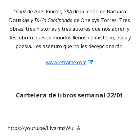
en
La luz
de Abel Rincón
, YKA
de la mano de Bárbara
una
Douskas
y Tú-Yo Caminando
de Oneidys Torres
.
Tres
ventana
obras, tres historias y tres autores que nos abren y
nueva
descubren nuevos mundos llenos de misterio, ética y
poesía. Les aseguro que no les decepcionarán.
Abrir
www.letrame.com
en
una
ventana
Cartelera de libros
semanal
22/01
nueva
https://youtu.be/LIvarmzWuHA