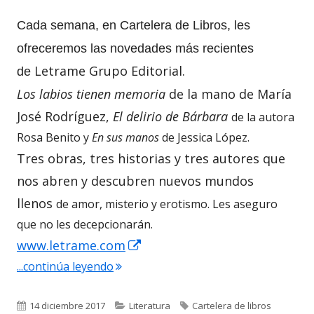
Cada semana, en Cartelera de Libros, les
ofreceremos las novedades más recientes
Letrame Grupo Editorial.
de
Los labios tienen memoria
de la mano de María
José Rodríguez,
El delirio de Bárbara
de la autora
Rosa Benito y
En sus manos
de Jessica López.
Tres obras, tres historias y tres autores que
nos abren y descubren nuevos mundos
llenos
de amor, misterio y erotismo. Les aseguro
que no les decepcionarán.
Abrir
www.letrame.com
"Cartelera de libros semanal Letrame 
...continúa leyendo
en
una
Publicado
Categorías
Etiquetas
14 diciembre 2017
Literatura
Cartelera de libros
ventana