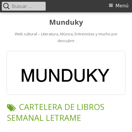
Buscar:
Menú
Menú
principal
Saltar
Munduky
al
contenido
Web cultural – Literatura, Música, Entrevistas y mucho por
descubrir
ETIQUETA:
CARTELERA DE LIBROS
SEMANAL LETRAME