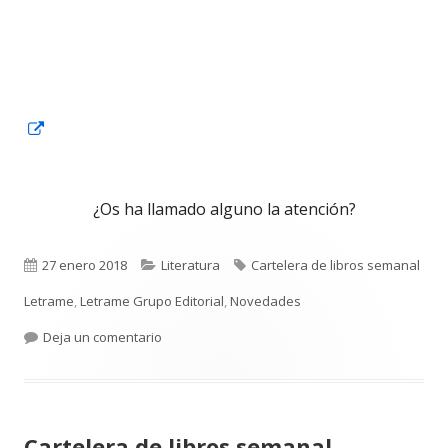
Abrir
en
una
¿Os ha llamado alguno la atención?
ventana
nueva
Publicado
Categorías
Etiquetas
27 enero 2018
Literatura
Cartelera de libros semanal
el
Letrame
,
Letrame Grupo Editorial
,
Novedades
para Cartelera de libros semanal Letrame Edito
Deja un comentario
Cartelera de libros semanal