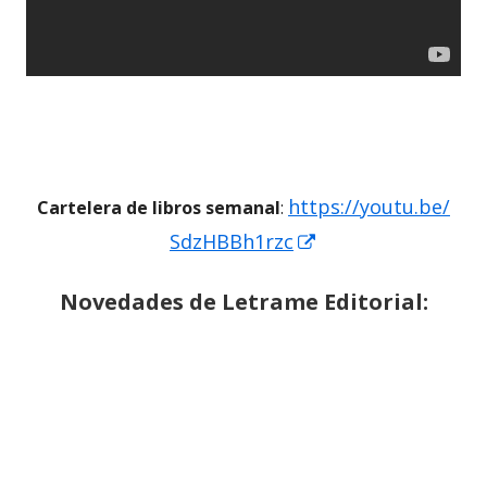
https://youtu.be/
Cartelera de libros semanal
:
Abrir
SdzHBBh1rzc
en
Novedades de Letrame Editorial:
una
ventana
nueva