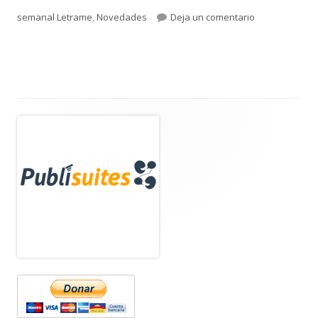
el
para Cartelera
semanal Letrame
,
Novedades
Deja un comentario
nueva
Barra
lateral
principal