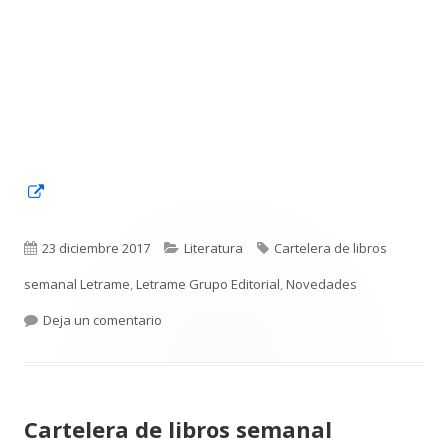
Abrir
en
una
Publicado
Categorías
Etiquetas
23 diciembre 2017
Literatura
Cartelera de libros
ventana
el
semanal Letrame
,
Letrame Grupo Editorial
,
Novedades
nueva
para Cartelera de libros semanal Letrame Edit
Deja un comentario
Cartelera de libros semanal