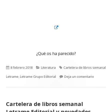
Abrir
en
una
ventana
¿Qué os ha parecido?
nueva
Publicado
Categorías
Etiquetas
8 febrero 2018
Literatura
Cartelera de libros semanal
el
para Cartel
Letrame
,
Letrame Grupo Editorial
Deja un comentario
Cartelera de libros semanal
Letrame Editorial y novedades.