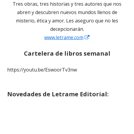
Tres obras, tres historias y tres autores que nos
abren y descubren nuevos mundos llenos de
misterio, ética y amor. Les aseguro que no les
decepcionarán.
Abrir
www.letrame.com
en
Cartelera de libros
semanal
una
ventana
https://youtu.be/EswoorTv3nw
nueva
Novedades de
Letrame
Editorial: