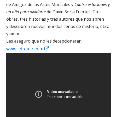
de Amigos de las Artes Marciales y
Cuatro estaciones y
un año para olvidarte
de David Soria Fuertes. Tres
obras, tres historias y tres autores que nos abren
y descubren nuevos mundos llenos de misterio, ética
y amor.
Les aseguro que no les decepcionarán.
Abrir
www.letrame.com
en
una
ventana
nueva