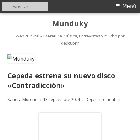
Buscar:
Menú
Menú
principal
Saltar
Munduky
al
contenido
Web cultural – Literatura, Música, Entrevistas y mucho por
descubrir
Cepeda estrena su nuevo disco
«Contradicción»
Autor
Publicado
para Cep
Sandra Moreno
13 septiembre 2024
Deja un comentario
el