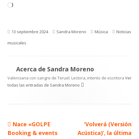
Cargando...
Publicado
Autor
Categorías
Etiquetas
13 septiembre 2024
Sandra Moreno
Música
Noticias
el
musicales
Acerca de
Sandra Moreno
Valenciana con sangre de Teruel. Lectora, intento de escritora
Ver
todas las entradas de Sandra Moreno
Artículo
Artículo
Nace «GOLPE
‘Volverá (Versión
Navegación
anterior
siguiente
Booking & events
Acústica)’, la última