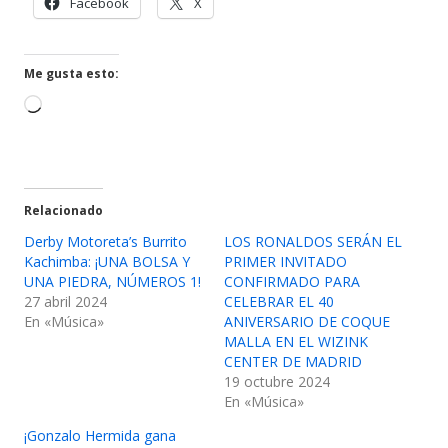
Abrir
Abrir
Facebook
X
nueva
en
en
una
una
ventana
ventana
Me gusta esto:
nueva
nueva
Cargando...
Relacionado
Derby Motoreta’s Burrito
LOS RONALDOS SERÁN EL
Kachimba: ¡UNA BOLSA Y
PRIMER INVITADO
UNA PIEDRA, NÚMEROS 1!
CONFIRMADO PARA
27 abril 2024
CELEBRAR EL 40
En «Música»
ANIVERSARIO DE COQUE
MALLA EN EL WIZINK
CENTER DE MADRID
19 octubre 2024
En «Música»
¡Gonzalo Hermida gana