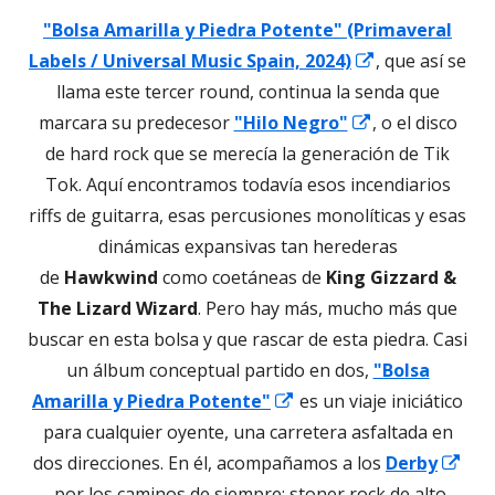
"Bolsa Amarilla y Piedra Potente" (Primaveral
Abrir
Labels / Universal Music Spain, 2024)
, que así se
en
llama este tercer round, continua la senda que
Abrir
una
marcara su predecesor
"Hilo Negro"
, o el disco
en
ventana
de hard rock que se merecía la generación de Tik
una
nueva
Tok. Aquí encontramos todavía esos incendiarios
ventana
riffs de guitarra, esas percusiones monolíticas y esas
nueva
dinámicas expansivas tan herederas
de
Hawkwind
como coetáneas de
King Gizzard &
The Lizard Wizard
. Pero hay más, mucho más que
buscar en esta bolsa y que rascar de esta piedra. Casi
un álbum conceptual partido en dos,
"Bolsa
Abrir
Amarilla y Piedra Potente"
es un viaje iniciático
en
para cualquier oyente, una carretera asfaltada en
una
dos direcciones. En él, acompañamos a los
Derby
Abrir
ventana
por los caminos de siempre: stoner rock de alto