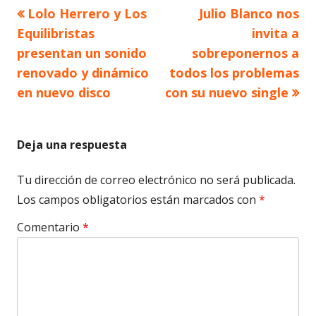
Artículo
Artículo
Lolo Herrero y Los
Julio Blanco nos
Navegación
anterior
siguiente
Equilibristas
invita a
de
presentan un sonido
sobreponernos a
renovado y dinámico
todos los problemas
entradas
en nuevo disco
con su nuevo single
Deja una respuesta
Tu dirección de correo electrónico no será publicada.
Los campos obligatorios están marcados con
*
Comentario
*