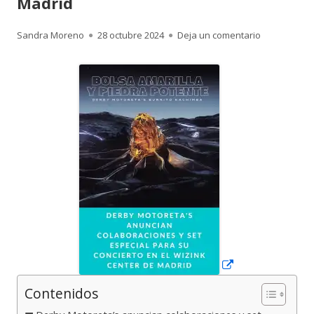
Madrid
Autor
Publicado
para Derby M
Sandra Moreno
28 octubre 2024
Deja un comentario
el
Abrir
en
una
ventana
nueva
Contenidos