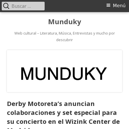
Buscar:
Menú
Menú
principal
Saltar
Munduky
al
contenido
Web cultural – Literatura, Música, Entrevistas y mucho por
descubrir
Derby Motoreta’s anuncian
colaboraciones y set especial para
su concierto en el Wizink Center de