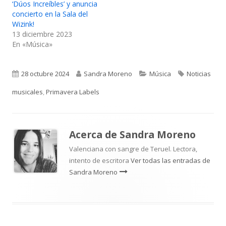
‘Dúos Increíbles’ y anuncia
concierto en la Sala del
Wizink!
13 diciembre 2023
En «Música»
Publicado
Autor
Categorías
Etiquetas
28 octubre 2024
Sandra Moreno
Música
Noticias
el
musicales
,
Primavera Labels
Acerca de
Sandra Moreno
Valenciana con sangre de Teruel. Lectora,
intento de escritora
Ver todas las entradas de
Sandra Moreno