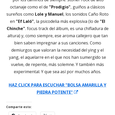
en
nueva
octanaje como el de
"Prodigio"
, guiños a clásicos
una
sureños como
Lole y Manuel
, los sonidos Caño Roto
ventana
en
"Ef Laló"
, la psicodelia más explosiva (lo de
"El
nueva
Chinche"
. focus track del álbum, es una chifladura de
altura) y, como siempre, ese aroma callejero que tan
bien saben impregnar a sus canciones. Como
demiurgos que valoran la necesidad del ying y el
yang, el aquelarre en el que nos han sumergido se
vuelve, de repente, más solemne. Y también más
experimental. Y que sea así por muchos años.
HAZ CLICK PARA ESCUCHAR "BOLSA AMARILLA Y
Abrir
PIEDRA POTENTE"
en
una
Comparte esto:
ventana