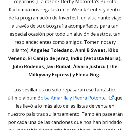
en
cegarnos. ¿La razón? Derby Motoreta’s Burrito
una
Kachimba nos regalará en el Wizink Center y dentro
ventana
de la programación de Inverfest, un alucinante viaje
nueva
a través de su discografía acompañados para tan
especial ocasión por todo un aluvión de astros, tan
resplandecientes como amigos. Tomen nota (y
aliento):
Ángeles Toledano, Anni B Sweet, Kiko
Veneno, El Canijo de Jerez, Indio (Vetusta Morla),
Julio Ródenas, Javi Ruibal, Álvaro Jushicú (The
Milkyway Express) y Elena Gog.
Los sevillanos no solo repasarán ese fantástico
Abrir
último álbum
Bolsa Amarilla y Piedra Potente,
que
en
les llevó a lo más alto de las listas de venta en
una
nuestro país tras su lanzamiento. También pasearán
ventan
por cada una de las canciones que nos han brindado
nueva