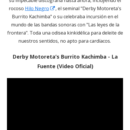
su impecable discografía hasta ahora, incluyendo el
Abrir
rocoso
Hilo Negro
, el seminal "Derby Motoreta's
en
Burrito Kachimba" o su celebraba incursión en el
una
mundo de las bandas sonoras con "Las leyes de la
ventana
frontera". Toda una odisea kinkidélica para deleite de
nueva
nuestros sentidos, no apto para cardíacos.
Derby Motoreta’s Burrito Kachimba - La
Fuente (Video Oficial)