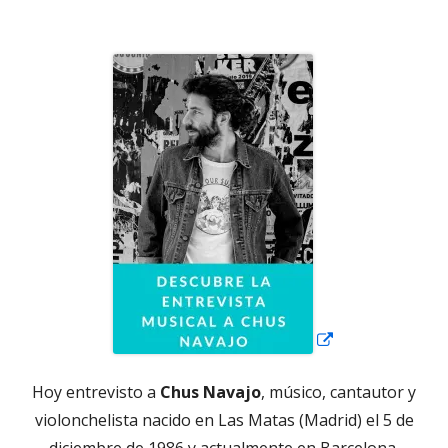
el
Abrir
en
una
ventana
nueva
Hoy entrevisto a
Chus Navajo
, músico, cantautor y
violonchelista nacido en Las Matas (Madrid) el 5 de
diciembre de 1986 y actualmente en Barcelona.