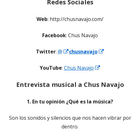
Redes Sociales
Web
: http://chusnavajo.com/
Facebook
: Chus Navajo
Abrir
Abrir
Twitter
:
@
chusnavajo
en
en
Abrir
YouTube
:
Chus Navajo
una
una
en
ventana
ventana
Entrevista musical a Chus Navajo
una
nueva
nueva
ventana
1. En tu opinión ¿Qué es la música?
nueva
Son los sonidos y silencios que nos hacen vibrar por
dentro.