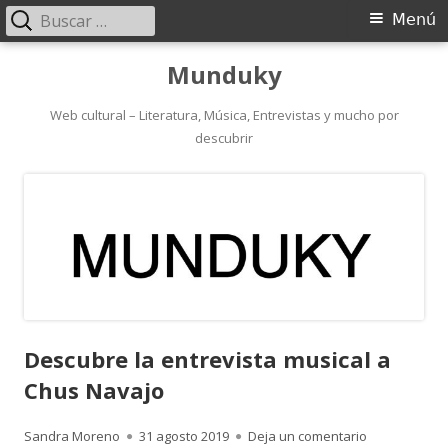
Buscar:
Menú
Menú
principal
Saltar
Munduky
al
contenido
Web cultural – Literatura, Música, Entrevistas y mucho por
descubrir
Descubre la entrevista musical a
Chus Navajo
Autor
Publicado
para Descubr
Sandra Moreno
31 agosto 2019
Deja un comentario