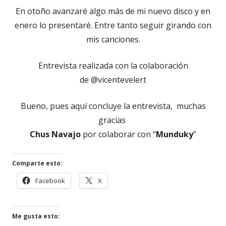
En otoño avanzaré algo más de mi nuevo disco y en
enero lo presentaré. Entre tanto seguir girando con
mis canciones.
Entrevista realizada con la colaboración
de @vicentevelert
Bueno, pues aquí concluye la entrevista, muchas
gracias
Chus Navajo
por colaborar con “
Munduky
”
Comparte esto:
Abrir
Abrir
Facebook
X
en
en
una
una
ventana
ventana
Me gusta esto: