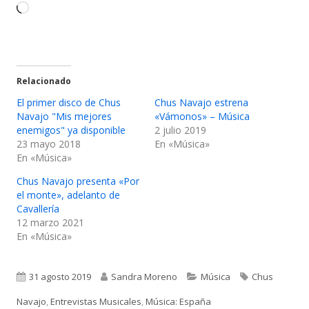
nueva
nueva
Cargando...
Relacionado
El primer disco de Chus
Chus Navajo estrena
Navajo "Mis mejores
«Vámonos» – Música
enemigos" ya disponible
2 julio 2019
23 mayo 2018
En «Música»
En «Música»
Chus Navajo presenta «Por
el monte», adelanto de
Cavallería
12 marzo 2021
En «Música»
Publicado
Autor
Categorías
Etiquetas
31 agosto 2019
Sandra Moreno
Música
Chus
el
Navajo
,
Entrevistas Musicales
,
Música: España