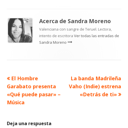
Acerca de
Sandra Moreno
Valenciana con sangre de Teruel. Lectora,
intento de escritora
Ver todas las entradas de
Sandra Moreno
Artículo
Artículo
El Hombre
La banda Madrileña
Navegación
anterior
siguiente
Garabato presenta
Vaho (Indie) estrena
de
«Qué puede pasar» –
«Detrás de ti»
Música
entradas
Deja una respuesta