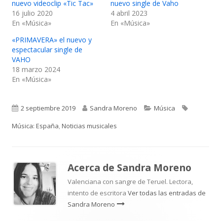
nuevo videoclip «Tic Tac»
nuevo single de Vaho
16 julio 2020
4 abril 2023
En «Música»
En «Música»
«PRIMAVERA» el nuevo y
espectacular single de
VAHO
18 marzo 2024
En «Música»
Publicado
Autor
Categorías
Etiquetas
2 septiembre 2019
Sandra Moreno
Música
el
Música: España
,
Noticias musicales
Acerca de
Sandra Moreno
Valenciana con sangre de Teruel. Lectora,
intento de escritora
Ver todas las entradas de
Sandra Moreno