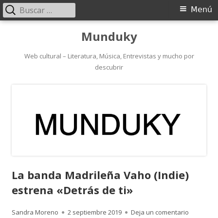
Buscar:
Menú
Menú
principal
Saltar
Munduky
al
contenido
Web cultural – Literatura, Música, Entrevistas y mucho por
descubrir
La banda Madrileña Vaho (Indie)
estrena «Detrás de ti»
Autor
Publicado
para La b
Sandra Moreno
2 septiembre 2019
Deja un comentario