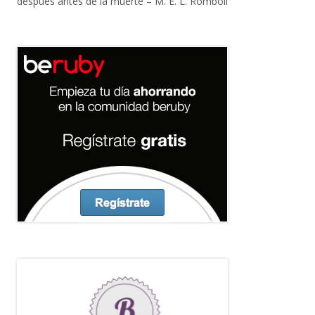
después antes de la muerte – M. E. L. Romboli