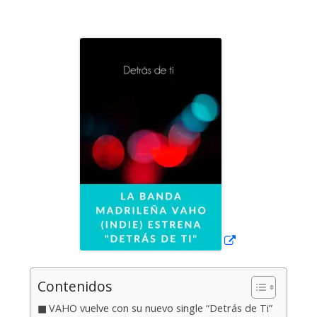
el
Abrir
en
una
ventana
nueva
Contenidos
VAHO vuelve con su nuevo single “Detrás de Ti”