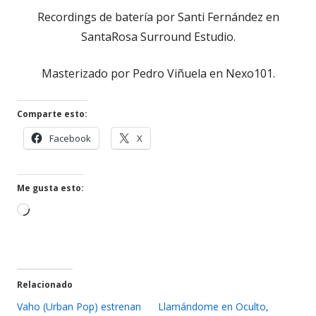
Recordings de batería por Santi Fernández en
SantaRosa Surround Estudio.
Masterizado por Pedro Viñuela en Nexo101.
Comparte esto:
Abrir
Abrir
Facebook
X
en
en
una
una
ventana
ventana
Me gusta esto:
nueva
nueva
Cargando...
Relacionado
Vaho (Urban Pop) estrenan
Llamándome en Oculto,