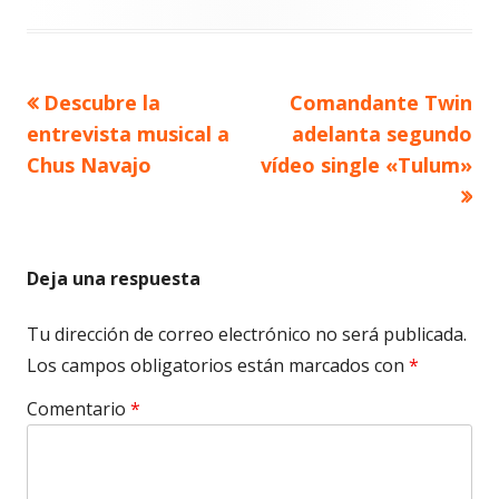
Artículo
Artículo
Descubre la
Comandante Twin
Navegación
anterior
siguiente
entrevista musical a
adelanta segundo
de
Chus Navajo
vídeo single «Tulum»
entradas
Deja una respuesta
Tu dirección de correo electrónico no será publicada.
Los campos obligatorios están marcados con
*
Comentario
*