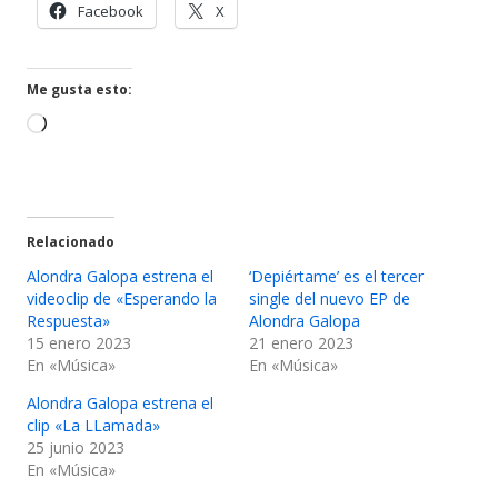
Abrir
Abrir
Facebook
X
en
en
una
una
ventana
ventana
Me gusta esto:
nueva
nueva
Cargando...
Relacionado
Alondra Galopa estrena el
‘Depiértame’ es el tercer
videoclip de «Esperando la
single del nuevo EP de
Respuesta»
Alondra Galopa
15 enero 2023
21 enero 2023
En «Música»
En «Música»
Alondra Galopa estrena el
clip «La LLamada»
25 junio 2023
En «Música»