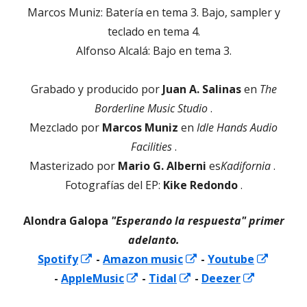
Marcos Muniz: Batería en tema 3. Bajo, sampler y
teclado en tema 4.
Alfonso Alcalá: Bajo en tema 3.
Grabado y producido por
Juan A. Salinas
en
The
Borderline Music Studio
.
Mezclado por
Marcos Muniz
en
Idle Hands Audio
Facilities
.
Masterizado por
Mario G. Alberni
es
Kadifornia
.
Fotografías del EP:
Kike Redondo
.
Alondra Galopa
"Esperando la respuesta" primer
adelanto.
Abrir
Abrir
Spotify
-
Amazon music
-
Youtube
Abrir
en
Abrir
Abrir
en
Abrir
-
AppleMusic
-
Tidal
-
Deezer
en
una
en
en
una
en