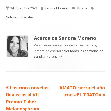
Publicado
Autor
Categorías
Etiquetas
24 diciembre 2022
Sandra Moreno
Música
el
Noticias musicales
Acerca de
Sandra Moreno
Valenciana con sangre de Teruel. Lectora,
intento de escritora
Ver todas las entradas de
Sandra Moreno
Artículo
Artículo
Las cinco novelas
AMATO cierra el año
Navegación
anterior
siguiente
finalistas al VII
con «EL TRATO»
de
Premio Tuber
Melanosporum
entradas