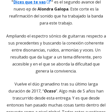
Abrir
"
Dices que te vas
"
es el segundo avance del
en
nuevo ep de
Alondra Galopa
. Este corte es la
una
reafirmación del sonido que ha trabajado la banda
ventana
para este trabajo.
nueva
Ampliando el espectro sónico de guitarras respecto a
sus precedentes y buscando la conexión coherente
entre disonancias, ruidos, armonías y voces. Un
resultado que da lugar a un tema diferente, pero
accesible y en el que se aborda la dificultad que
genera la convivencia.
Vuelve el dúo granadino tras su último larga
duración de 2017, “
Ocaso
”. Algo más de 5 años han
trascurrido desde esta entrega. Y es que desde
entonces han pasado muchas cosas tanto dentro del
proyecto como a nivel global. Todas estas cuestiones