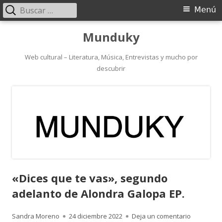
Buscar:
Menú
Menú
principal
Saltar
Munduky
al
contenido
Web cultural – Literatura, Música, Entrevistas y mucho por
descubrir
«Dices que te vas», segundo
adelanto de Alondra Galopa EP.
Autor
Publicado
para «Dic
Sandra Moreno
24 diciembre 2022
Deja un comentario