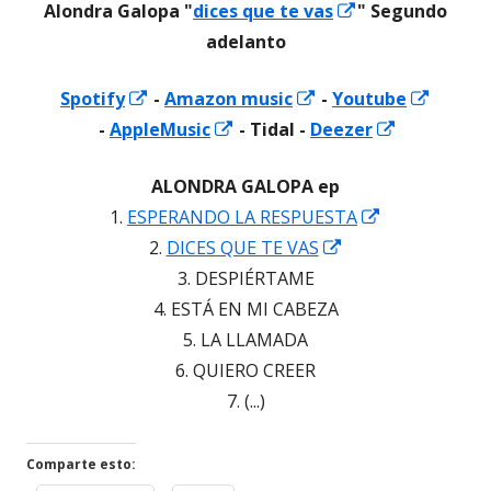
Abrir
Alondra Galopa
"
dices que te vas
"
Segundo
una
ventana
una
una
ventana
una
en
adelanto
ventana
nueva
ventana
ventana
nueva
ventana
una
nueva
nueva
nueva
nueva
Abrir
Abrir
Spotify
-
Amazon music
-
Youtube
ventana
Abrir
en
Abrir
en
Abrir
-
AppleMusic
- Tidal -
Deezer
nueva
en
una
en
una
en
ALONDRA GALOPA ep
una
ventana
una
ventana
una
Abrir
1.
ESPERANDO LA RESPUESTA
ventana
nueva
ventana
nueva
ventana
Abrir
en
2.
DICES QUE TE VAS
nueva
nueva
nueva
en
una
3. DESPIÉRTAME
una
ventana
4. ESTÁ EN MI CABEZA
ventana
nueva
5. LA LLAMADA
nueva
6. QUIERO CREER
7. (...)
Comparte esto: