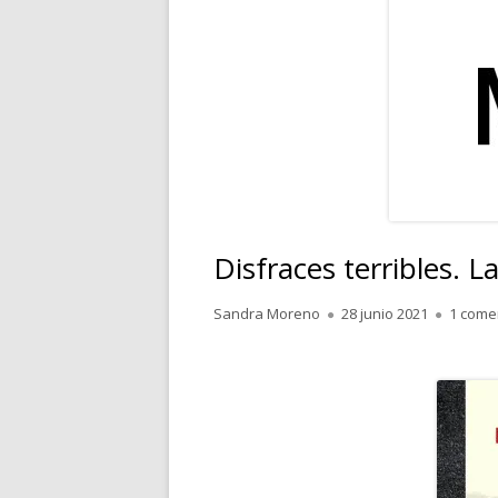
RELATOS
POESÍA
PENSAMIENTOS
Disfraces terribles. L
Autor
Publicado
Sandra Moreno
28 junio 2021
1 come
el