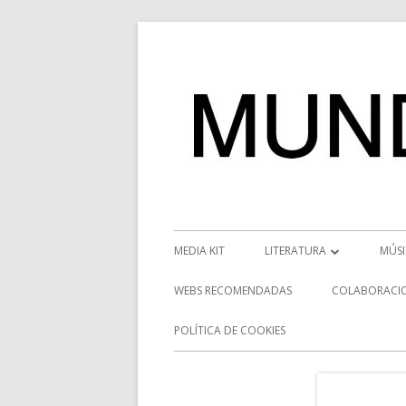
Saltar
al
contenido
Menú
MEDIA KIT
LITERATURA
MÚS
principal
RESEÑAS
NOT
WEBS RECOMENDADAS
COLABORACI
NOVEDADES
VÍD
POLÍTICA DE COOKIES
ENTREVISTAS LITERARIAS
ENT
DESCUBRIENDO ESCRITORE