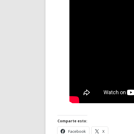
Comparte esto:
Abrir
Abrir
Facebook
X