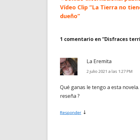
Navegación
anterior
Vídeo Clip “La Tierra no tien
de
dueño”
entradas
1 comentario en “
Disfraces terr
La Eremita
2 julio 2021 a las 1:27 PM
Qué ganas le tengo a esta novela.
reseña ?
↓
Responder