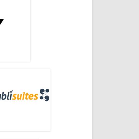
rra
eral
ncipal