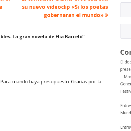
siguiente
e
su nuevo videoclip «Si los poetas
gobernaran el mundo»
ibles. La gran novela de Elia Barceló
”
Co
El do
prese
– Mar
 Para cuando haya presupuesto. Gracias por la
Gener
Festi
Entre
Mund
Entrev