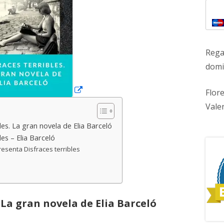
nueva
Rega
domic
Flor
Vale
les. La gran novela de Elia Barceló
les – Elia Barceló
resenta Disfraces terribles
. La gran novela de Elia Barceló