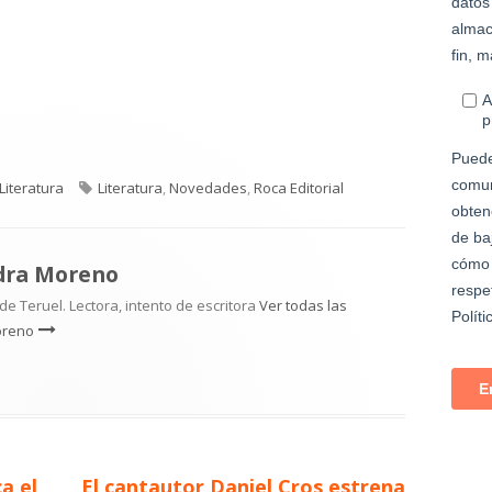
Categorías
Etiquetas
Literatura
Literatura
,
Novedades
,
Roca Editorial
dra Moreno
e Teruel. Lectora, intento de escritora
Ver todas las
oreno
Artículo
a el
El cantautor Daniel Cros estrena