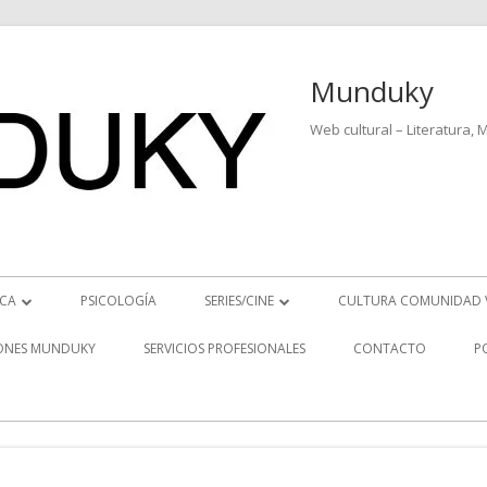
Munduky
Web cultural – Literatura, 
ICA
PSICOLOGÍA
SERIES/CINE
CULTURA COMUNIDAD 
ICIAS MUSICALES
SERIES
ONES MUNDUKY
SERVICIOS PROFESIONALES
CONTACTO
P
EO ENTREVISTAS
CINE
REVISTAS MUSICALES
S