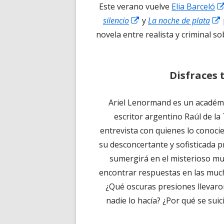
Este verano vuelve
Elia Barceló
Abrir
silencio
y
La noche de plata
en
novela entre realista y criminal s
una
ventana
Disfraces t
nueva
Ariel Lenormand es un académic
escritor argentino Raúl de la 
entrevista con quienes lo conocie
su desconcertante y sofisticada p
sumergirá en el misterioso mun
encontrar respuestas en las muc
¿Qué oscuras presiones llevar
nadie lo hacía? ¿Por qué se sui