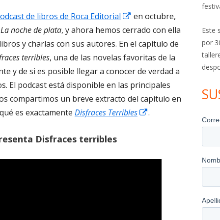
festiv
Abrir
odcast de libros de Roca Editorial
en octubre,
en
e
La noche de plata
, y ahora hemos cerrado con ella
Este 
una
por 3
ibros y charlas con sus autores. En el capítulo de
talle
ventana
fraces terribles
, una de las novelas favoritas de la
despo
nueva
e y de si es posible llegar a conocer de verdad a
. El podcast está disponible en las principales
SU
os compartimos un breve extracto del capítulo en
Abrir
ca qué es exactamente
Disfraces Terribles
.
en
resenta Disfraces terribles
una
ventana
nueva