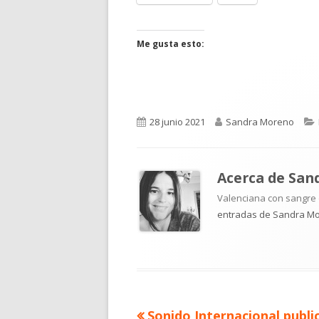
en
en
una
una
ventana
ventana
Me gusta esto:
nueva
nueva
Publicado
Autor
28 junio 2021
Sandra Moreno
el
Acerca de
San
Valenciana con sangre d
entradas de Sandra M
Artículo
Sonido Internacional public