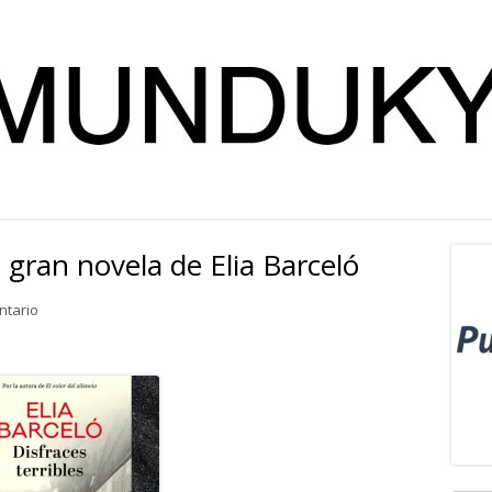
a gran novela de Elia Barceló
Ba
lat
en Disfraces terribles. La gran novela de Elia Barceló
ntario
pri
Abrir
en
una
ventana