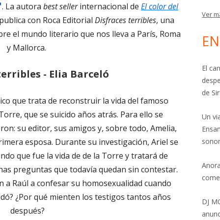
Abrir
. La autora
best seller
internacional de
El color del
Ver m
Abrir
en
publica con Roca Editorial
Disfraces terribles
, una
en
una
obre el mundo literario que nos lleva a París, Roma
EN
una
ventana
y Mallorca.
ventana
nueva
El ca
erribles - Elia Barceló
nueva
despe
de Si
o que trata de reconstruir la vida del famoso
Torre, que se suicido años atrás. Para ello se
Un vi
ron: su editor, sus amigos y, sobre todo, Amelia,
Ensam
rimera esposa. Durante su investigación, Ariel se
sonor
do que fue la vida de de la Torre y tratará de
Anora
has preguntas que todavía quedan sin contestar.
come
on a Raúl a confesar su homosexualidad cuando
cidó? ¿Por qué mienten los testigos tantos años
DJ MO
después?
anunc