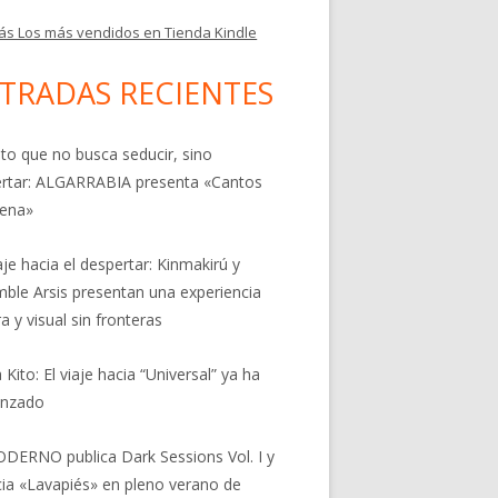
ás Los más vendidos en Tienda Kindle
TRADAS RECIENTES
nto que no busca seducir, sino
rtar: ALGARRABIA presenta «Cantos
rena»
aje hacia el despertar: Kinmakirú y
ble Arsis presentan una experiencia
a y visual sin fronteras
 Kito: El viaje hacia “Universal” ya ha
nzado
DERNO publica Dark Sessions Vol. I y
ia «Lavapiés» en pleno verano de