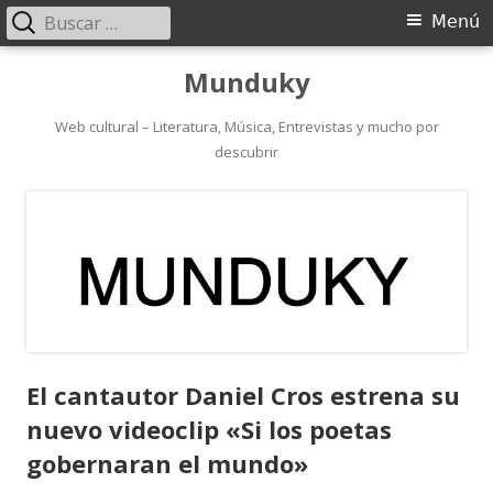
Buscar:
Menú
Menú
principal
Saltar
Munduky
al
contenido
Web cultural – Literatura, Música, Entrevistas y mucho por
descubrir
El cantautor Daniel Cros estrena su
nuevo videoclip «Si los poetas
gobernaran el mundo»