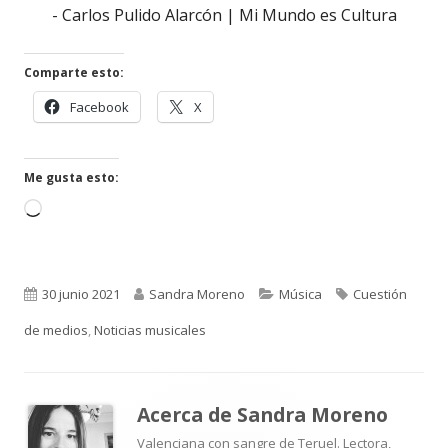
- Carlos Pulido Alarcón | Mi Mundo es Cultura
Comparte esto:
Abrir
Abrir
Facebook
X
en
en
una
una
ventana
ventana
Me gusta esto:
nueva
nueva
Cargando...
Publicado
Autor
Categorías
Etiquetas
30 junio 2021
Sandra Moreno
Música
Cuestión
el
de medios
,
Noticias musicales
Acerca de
Sandra Moreno
Valenciana con sangre de Teruel. Lectora,