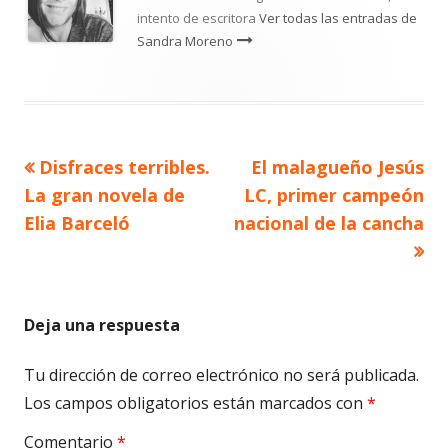
intento de escritora
Ver todas las entradas de
Sandra Moreno
Artículo
Artículo
Disfraces terribles.
El malagueño Jesús
Navegación
anterior
siguiente
La gran novela de
LC, primer campeón
de
Elia Barceló
nacional de la cancha
entradas
Deja una respuesta
Tu dirección de correo electrónico no será publicada.
Los campos obligatorios están marcados con
*
Comentario
*