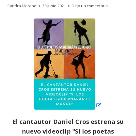
Autor
Publicado
para El cantaut
Sandra Moreno
30 junio 2021
Deja un comentario
el
Abrir
en
una
ventana
nueva
El cantautor Daniel Cros estrena su
nuevo videoclip "Si los poetas