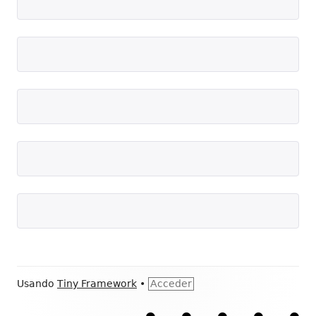
Contenido
Usando
Tiny Framework
•
Acceder
del
Literatura
Música
Cultura
Solidaridad
Pen