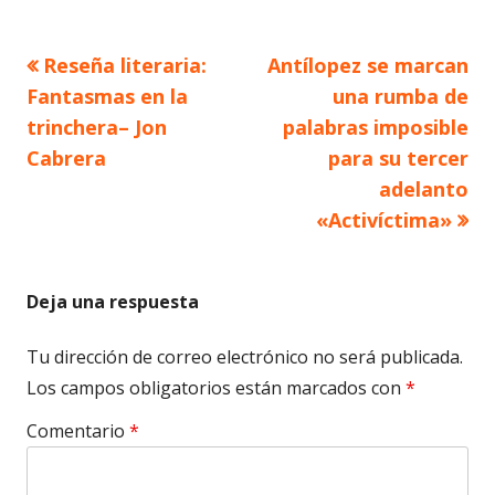
Artículo
Artículo
Reseña literaria:
Antílopez se marcan
Navegación
anterior
siguiente
Fantasmas en la
una rumba de
de
trinchera– Jon
palabras imposible
Cabrera
para su tercer
entradas
adelanto
«Activíctima»
Deja una respuesta
Tu dirección de correo electrónico no será publicada.
Los campos obligatorios están marcados con
*
Comentario
*