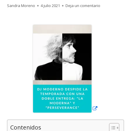
Autor
Publicado
para Dj Moderno 
Sandra Moreno
4 julio 2021
Deja un comentario
el
Abrir
en
una
ventana
nueva
Contenidos