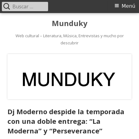
Buscar:
Menú
Menú
principal
Saltar
Munduky
al
contenido
Web cultural – Literatura, Música, Entrevistas y mucho por
descubrir
Dj Moderno despide la temporada
con una doble entrega: “La
Moderna” y “Perseverance”