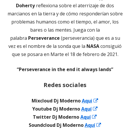
Doherty
reflexiona sobre el aterrizaje de dos
marcianos en la tierra y de cómo responderían sobre
problemas humanos como el tiempo, el amor, los
bares o las mentes. Juega con la
palabra
Perseverance
(perseverancia) que es a su
vez es el nombre de la sonda que la
NASA
consiguió
que se posara en Marte el 18 de febrero de 2021.
“Perseverance in the end it always lands”
Redes sociales
Abrir
Mixcloud Dj Moderno
Aqui
Abrir
en
Youtube Dj Moderno
Aquí
Abrir
en
una
Twitter Dj Moderno
Aquí
en
una
ventana
Abrir
Soundcloud Dj Moderno
Aquí