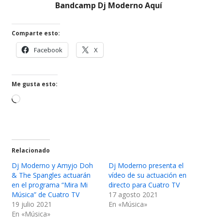
una
ventana
nueva
en
Bandcamp Dj Moderno Aquí
ventana
nueva
una
nueva
ventana
Comparte esto:
nueva
Abrir
Abrir
Facebook
X
en
en
una
una
ventana
ventana
Me gusta esto:
nueva
nueva
Cargando...
Relacionado
Dj Moderno y Amyjo Doh
Dj Moderno presenta el
& The Spangles actuarán
vídeo de su actuación en
en el programa “Mira Mi
directo para Cuatro TV
Música” de Cuatro TV
17 agosto 2021
19 julio 2021
En «Música»
En «Música»