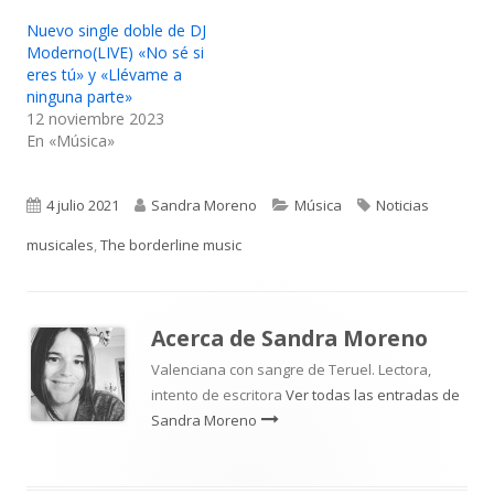
Nuevo single doble de DJ
Moderno(LIVE) «No sé si
eres tú» y «Llévame a
ninguna parte»
12 noviembre 2023
En «Música»
Publicado
Autor
Categorías
Etiquetas
4 julio 2021
Sandra Moreno
Música
Noticias
el
musicales
,
The borderline music
Acerca de
Sandra Moreno
Valenciana con sangre de Teruel. Lectora,
intento de escritora
Ver todas las entradas de
Sandra Moreno