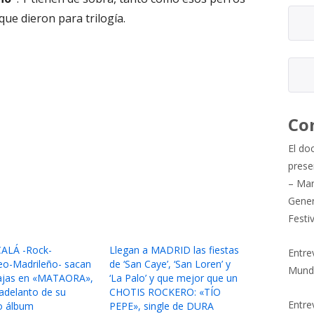
que dieron para trilogía.
Co
El do
prese
– Mar
Gener
Festi
ALÁ -Rock-
Llegan a MADRID las fiestas
Entre
eo-Madrileño- sacan
de ‘San Caye’, ‘San Loren’ y
Mund
vajas en «MATAORA»,
‘La Palo’ y que mejor que un
 adelanto de su
CHOTIS ROCKERO: «TÍO
Entrev
o álbum
PEPE», single de DURA