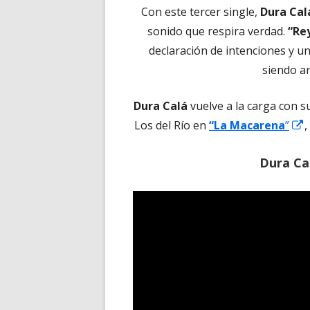
Con este tercer single,
Dura Cal
sonido que respira verdad.
“Re
declaración de intenciones y un
siendo a
Dura Calá
vuelve a la carga con 
A
Los del Río en
“La Macarena
”
,
Dura Cal
v