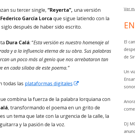
Ver m
zan su tercer single,
“Reyerta”,
una versión
e
Federico García Lorca
que sigue latiendo con la
EN
 siglo después de haber sido escrito.
El ca
nta
Dura Calá
: “
Esta versión es nuestro homenaje al
despe
rada y a la influencia eterna de su obra. Sus palabras
de Si
ercan un poco más al genio que nos arrebataron tan
ve en cada sílaba de este poema.”
Un vi
Ensam
Abrir
n todas las
plataformas digitales
sonor
en
que combina la fuerza de la palabra lorquiana con
una
Anora
alá
, transformando el poema en un grito de
ventana
come
 es un tema que late con la urgencia de la calle, la
nueva
DJ MO
guitarra y la pasión de la voz.
anunc