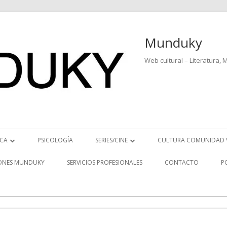
Munduky
Web cultural – Literatura, 
ICA
PSICOLOGÍA
SERIES/CINE
CULTURA COMUNIDAD 
ICIAS MUSICALES
SERIES
ONES MUNDUKY
SERVICIOS PROFESIONALES
CONTACTO
P
EO ENTREVISTAS
CINE
REVISTAS MUSICALES
S