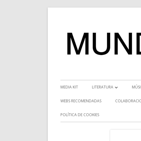
Saltar
al
contenido
Menú
MEDIA KIT
LITERATURA
MÚS
principal
RESEÑAS
NOT
WEBS RECOMENDADAS
COLABORACI
NOVEDADES
VÍD
POLÍTICA DE COOKIES
ENTREVISTAS LITERARIAS
ENT
DESCUBRIENDO ESCRITORE