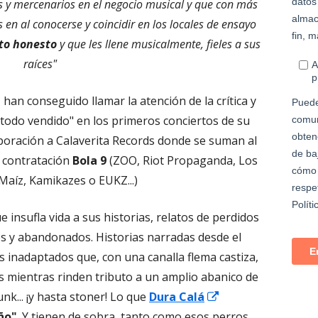
s y mercenarios en el negocio musical y que con más
en al conocerse y coincidir en los locales de ensayo
to honesto
y que les llene musicalmente, fieles a sus
raíces"
Abrir
, han conseguido llamar la atención de la crítica y
en
 "todo vendido" en los primeros conciertos de su
una
rporación a Calaverita Records donde se suman al
ventana
e contratación
Bola 9
(ZOO, Riot Propaganda, Los
nueva
 Maíz, Kamikazes o EUKZ...)
 insufla vida a sus historias, relatos de perdidos
os y abandonados. Historias narradas desde el
s inadaptados que, con una canalla flema castiza,
s mientras rinden tributo a un amplio abanico de
unk... ¡y hasta stoner! Lo que
Dura Calá
ño"
. Y tienen de sobra, tanto como esos perros