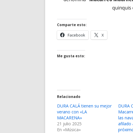
en
quinquis 
una
ventana
Comparte esto:
nueva
Abrir
Abrir
Facebook
X
en
en
una
una
ventana
ventana
Me gusta esto:
nueva
nueva
Relacionado
DURA CALÁ tienen su mejor
DURA C
verano con «LA
Macarr
MACARENA»
las na
21 julio 2025
afilado
En «Música»
próxim