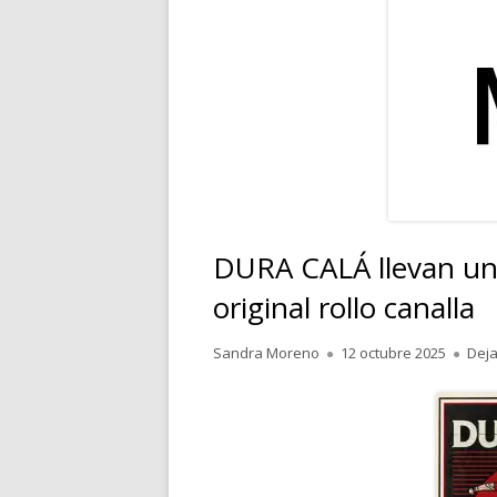
RELATOS
POESÍA
PENSAMIENTOS
DURA CALÁ llevan u
original rollo canalla
Autor
Publicado
Sandra Moreno
12 octubre 2025
Deja
el