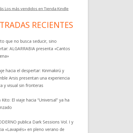
ás Los más vendidos en Tienda Kindle
TRADAS RECIENTES
nto que no busca seducir, sino
rtar: ALGARRABIA presenta «Cantos
rena»
aje hacia el despertar: Kinmakirú y
ble Arsis presentan una experiencia
a y visual sin fronteras
 Kito: El viaje hacia “Universal” ya ha
nzado
DERNO publica Dark Sessions Vol. I y
ia «Lavapiés» en pleno verano de