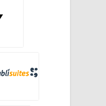
rra
eral
llo canalla
ncipal