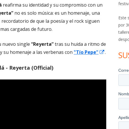
festiv
á
reafirma su identidad y su compromiso con un
yerta”
no es solo música: es un homenaje, una
Este 
 recordatorio de que la poesía y el rock siguen
por 3
rmas cargadas de futuro.
talle
despo
su nuevo single
“Reyerta”
tras su huida a ritmo de
brir
Abrir
 y su homenaje a las verbenas con
"Tío Pepe"
.
SU
en
en
á - Reyerta (Official)
una
una
entana
ventana
nueva
nueva