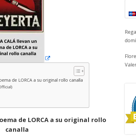
ventana
nueva
Rega
domic
Flor
Vale
ema de LORCA a su original rollo canalla
ficial)
oema de LORCA a su original rollo
canalla