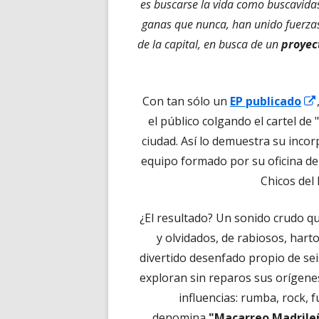
es buscarse la vida como buscavida
ganas que nunca, han unido fuerzas 
de la capital, en busca de un
proyec
Con tan sólo un
EP publicado
el público colgando el cartel de
ciudad. Así lo demuestra su inco
equipo formado por su oficina d
Chicos del
¿El resultado? Un sonido crudo que
y olvidados, de rabiosos, hart
divertido desenfado propio de sei
exploran sin reparos sus orígene
influencias: rumba, rock, f
Abrir
denomina
"Macarreo Madrile