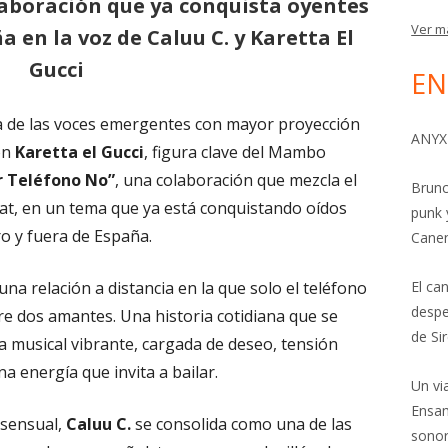
laboración que ya conquista oyentes
Ver m
a en la voz de Caluu C. y Karetta El
Gucci
EN
a de las voces emergentes con mayor proyección
ANYX
on
Karetta el Gucci
, figura clave del Mambo
r Teléfono No”
, una colaboración que mezcla el
Brunc
t, en un tema que ya está conquistando oídos
punk 
o y fuera de España.
Cane
una relación a distancia en la que solo el teléfono
El ca
despe
re dos amantes. Una historia cotidiana que se
de Si
 musical vibrante, cargada de deseo, tensión
a energía que invita a bailar.
Un vi
Ensam
 sensual,
Caluu C.
se consolida como una de las
sonor