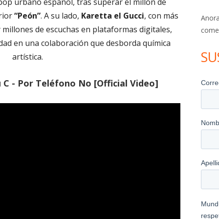
op urbano español, tras superar el millón de
rior
“Peón”
. A su lado,
Karetta el Gucci
, con más
Anora
millones de escuchas en plataformas digitales,
come
cidad en una colaboración que desborda química
SU
artística.
 C - Por Teléfono No [Official Video]