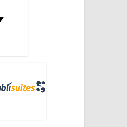
rra
eral
ncipal
yentes dentro y fuera de España en la voz de Caluu C. y Karetta El Gucci