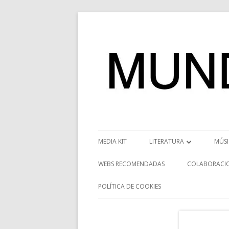
Saltar
al
contenido
Menú
MEDIA KIT
LITERATURA
MÚS
principal
RESEÑAS
NOT
WEBS RECOMENDADAS
COLABORACI
NOVEDADES
VÍD
POLÍTICA DE COOKIES
ENTREVISTAS LITERARIAS
ENT
DESCUBRIENDO ESCRITORE