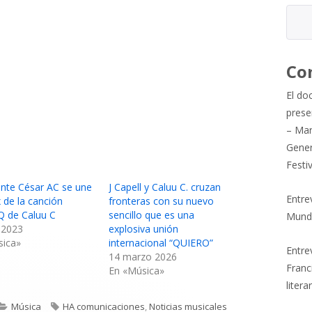
Co
El do
prese
– Mar
Gener
Festi
ante César AC se une
J Capell y Caluu C. cruzan
Entre
x de la canción
fronteras con su nuevo
de Caluu C
sencillo que es una
Mund
o 2023
explosiva unión
sica»
internacional “QUIERO”
Entrev
14 marzo 2026
Franc
En «Música»
litera
Categorías
Etiquetas
Música
HA comunicaciones
,
Noticias musicales