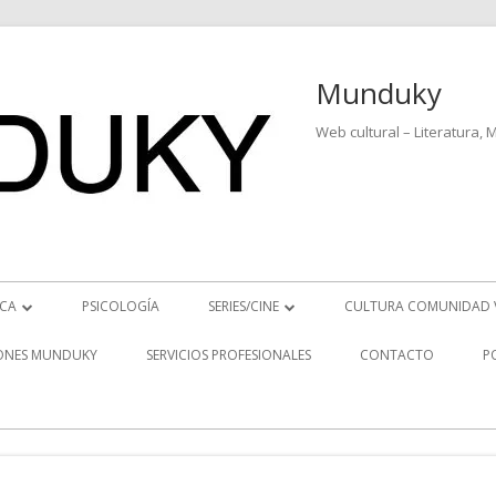
Munduky
Web cultural – Literatura, 
ICA
PSICOLOGÍA
SERIES/CINE
CULTURA COMUNIDAD 
ICIAS MUSICALES
SERIES
ONES MUNDUKY
SERVICIOS PROFESIONALES
CONTACTO
P
EO ENTREVISTAS
CINE
REVISTAS MUSICALES
S