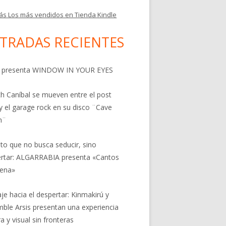
ás Los más vendidos en Tienda Kindle
TRADAS RECIENTES
 presenta WINDOW IN YOUR EYES
h Caníbal se mueven entre el post
y el garage rock en su disco ¨Cave
n¨
nto que no busca seducir, sino
rtar: ALGARRABIA presenta «Cantos
rena»
aje hacia el despertar: Kinmakirú y
ble Arsis presentan una experiencia
a y visual sin fronteras