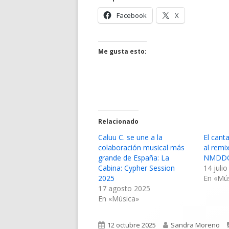
Abrir
Abrir
Facebook
X
en
en
una
una
ventana
ventana
Me gusta esto:
nueva
nueva
Relacionado
Caluu C. se une a la
El cant
colaboración musical más
al remi
grande de España: La
NMDDQ 
Cabina: Cypher Session
14 juli
2025
En «Mú
17 agosto 2025
En «Música»
Publicado
Autor
12 octubre 2025
Sandra Moreno