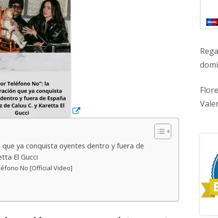
una
ventana
nueva
Rega
domic
Flor
Vale
n que ya conquista oyentes dentro y fuera de
tta El Gucci
léfono No [Official Video]