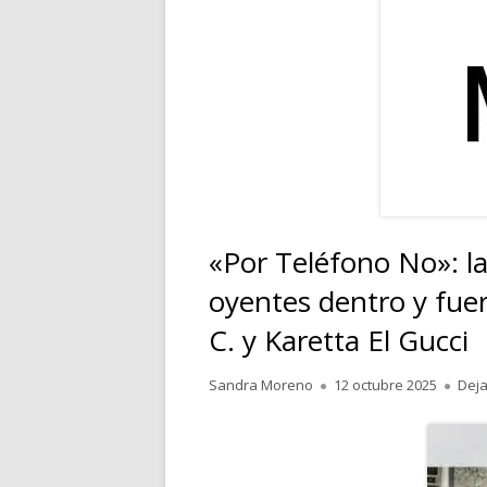
RELATOS
POESÍA
PENSAMIENTOS
«Por Teléfono No»: l
oyentes dentro y fue
C. y Karetta El Gucci
Autor
Publicado
Sandra Moreno
12 octubre 2025
Deja
el