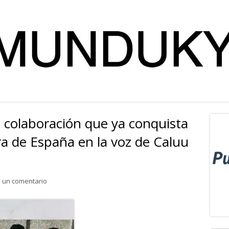
a colaboración que ya conquista
Ba
ra de España en la voz de Caluu
lat
pri
para «Por Teléfono No»: la colaboración que ya conquista o
 un comentario
Abrir
en