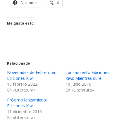
Abrir
Abrir
Facebook
X
en
en
una
una
ventana
ventana
Me gusta esto:
nueva
nueva
Relacionado
Novedades de Febrero en
Lanzamiento Ediciones
Ediciones Kiwi
Kiwi: Mientras dure
16 febrero 2022
10 junio 2016
En «Literatura»
En «Literatura»
Próximo lanzamiento
Ediciones Kiwi
11 diciembre 2016
En «Literatura»