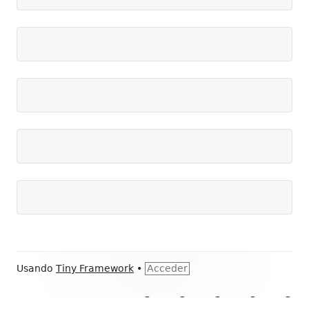
Contenido
Usando
Tiny Framework
•
Acceder
del
Literatura
Música
Cultura
Solidaridad
Pen
Menú