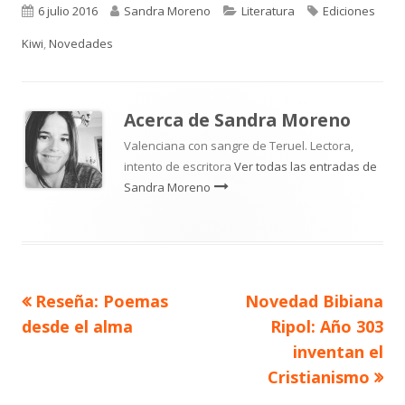
Publicado
Autor
Categorías
Etiquetas
6 julio 2016
Sandra Moreno
Literatura
Ediciones
el
Kiwi
,
Novedades
Acerca de
Sandra Moreno
Valenciana con sangre de Teruel. Lectora,
intento de escritora
Ver todas las entradas de
Sandra Moreno
Artículo
Artículo
Reseña: Poemas
Novedad Bibiana
Navegación
anterior
siguiente
desde el alma
Ripol: Año 303
de
inventan el
Cristianismo
entradas