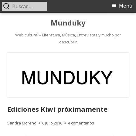
Buscar:
Menú
Menú
principal
Saltar
Munduky
al
contenido
Web cultural – Literatura, Música, Entrevistas y mucho por
descubrir
Ediciones Kiwi próximamente
Autor
Publicado
en Ediciones Kiwi pró
Sandra Moreno
6 julio 2016
4 comentarios
el