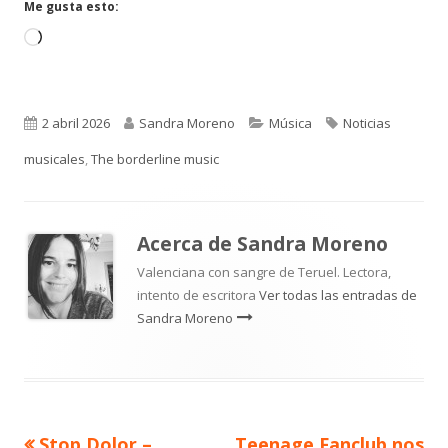
ventana
ventana
Me gusta esto:
nueva
nueva
Cargando...
Publicado
Autor
Categorías
Etiquetas
2 abril 2026
Sandra Moreno
Música
Noticias
el
musicales
,
The borderline music
Acerca de
Sandra Moreno
Valenciana con sangre de Teruel. Lectora,
intento de escritora
Ver todas las entradas de
Sandra Moreno
Artículo
Artículo
Stop Dolor –
Teenage Fanclub nos