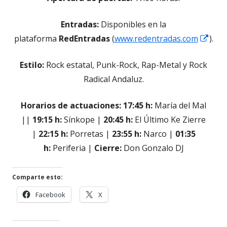
Entradas:
Disponibles en la
Abri
plataforma
RedEntradas
(
www.redentradas.com
).
en
Estilo:
Rock estatal, Punk-Rock, Rap-Metal y Rock
una
Radical Andaluz.
vent
nue
Horarios de actuaciones: 17:45 h:
María del Mal
||
19:15 h:
Sínkope |
20:45 h:
El Último Ke Zierre
|
22:15 h:
Porretas |
23:55 h:
Narco |
01:35
h:
Periferia |
Cierre:
Don Gonzalo DJ
Comparte esto:
Abrir
Abrir
Facebook
X
en
en
una
una