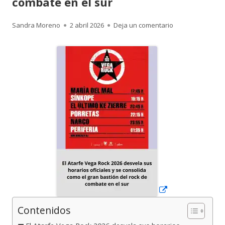
combate en el sur
Autor
Publicado
para El Atarfe Ve
Sandra Moreno
2 abril 2026
Deja un comentario
el
Abrir
en
una
ventana
nueva
Contenidos