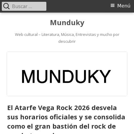
Buscar:
Menú
Menú
principal
Saltar
Munduky
al
contenido
Web cultural – Literatura, Música, Entrevistas y mucho por
descubrir
El Atarfe Vega Rock 2026 desvela
sus horarios oficiales y se consolida
como el gran bastión del rock de