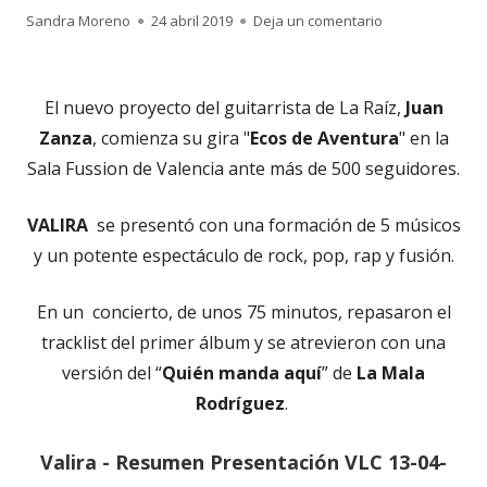
Autor
Publicado
para El guitarri
Sandra Moreno
24 abril 2019
Deja un comentario
el
El nuevo proyecto del guitarrista de La Raíz,
Juan
Zanza
, comienza su gira "
Ecos de Aventura
" en la
Sala Fussion de Valencia ante más de 500 seguidores.
VALIRA
se presentó con una formación de 5 músicos
y un potente espectáculo de rock, pop, rap y fusión.
En un concierto, de unos 75 minutos, repasaron el
tracklist del primer álbum y se atrevieron con una
versión del “
Quién manda aquí
” de
La Mala
Rodríguez
.
Valira - Resumen Presentación VLC 13-04-