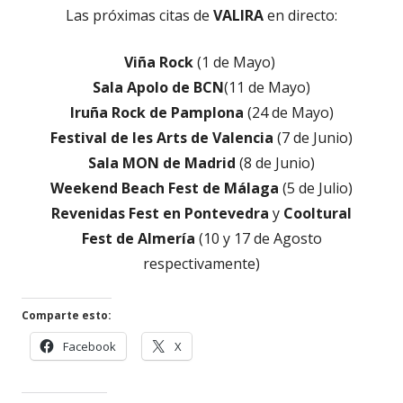
Las próximas citas de
VALIRA
en directo:
Viña Rock
(1 de Mayo)
Sala Apolo de BCN
(11 de Mayo)
Iruña Rock de Pamplona
(24 de Mayo)
Festival de les Arts de Valencia
(7 de Junio)
Sala MON de Madrid
(8 de Junio)
Weekend Beach Fest de Málaga
(5 de Julio)
Revenidas Fest en Pontevedra
y
Cooltural
Fest de Almería
(10 y 17 de Agosto
respectivamente)
Comparte esto:
Abrir
Abrir
Facebook
X
en
en
una
una