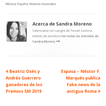
el
Música: España
,
Noticias musicales
Acerca de
Sandra Moreno
Valenciana con sangre de Teruel. Lectora,
intento de escritora
Ver todas las entradas de
Sandra Moreno
Artículo
Artículo
Beatriz Osés y
Espasa – Néstor F.
Navegación
anterior
siguiente
Andrés Guerrero
Marqués publica
de
ganadores de los
Fake news de la
Premios SM 2019
antigua Roma
entradas