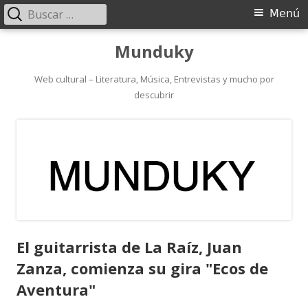
Buscar:
Menú
Menú
principal
Saltar
Munduky
al
contenido
Web cultural – Literatura, Música, Entrevistas y mucho por
descubrir
El guitarrista de La Raíz, Juan
Zanza, comienza su gira "Ecos de
Aventura"