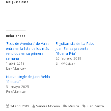
ventana
ventana
Me gusta esto:
nueva
nueva
Relacionado
‘Ecos de Aventura’ de Valira
El guitarrista de La Raíz,
entra en la lista de los más
Juan Zanza presenta
vendidos en su primera
"Guerra Fría"
semana
20 febrero 2019
1 abril 2019
En «Música»
En «Música»
Nuevo single de Juan Belda
“Rosana”
31 mayo 2025
En «Música»
Publicado
Autor
Categorías
Etiquetas
24 abril 2019
Sandra Moreno
Música
Juan Zanza
,