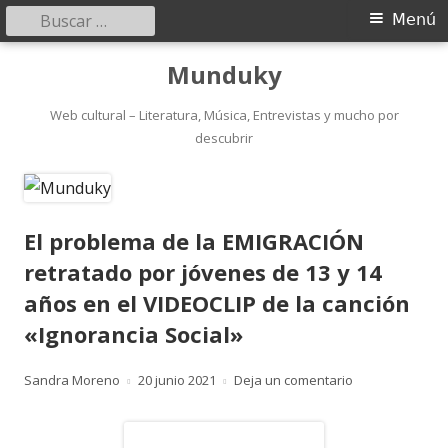
Buscar:
Menú
Menú
principal
Saltar
Munduky
al
contenido
Web cultural – Literatura, Música, Entrevistas y mucho por
descubrir
El problema de la EMIGRACIÓN
retratado por jóvenes de 13 y 14
años en el VIDEOCLIP de la canción
«Ignorancia Social»
Autor
Publicado
para El problem
Sandra Moreno
20 junio 2021
Deja un comentario
el