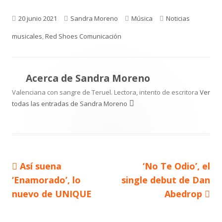
Publicado
Autor
Categorías
Etiquetas
20 junio 2021
Sandra Moreno
Música
Noticias
el
musicales
,
Red Shoes Comunicación
Acerca de
Sandra Moreno
Valenciana con sangre de Teruel. Lectora, intento de escritora
Ver
todas las entradas de Sandra Moreno
Artículo
Artículo
Así suena
‘No Te Odio’, el
Navegación
anterior
siguiente
‘Enamorado’, lo
single debut de Dan
de
nuevo de UNIQUE
Abedrop
entradas