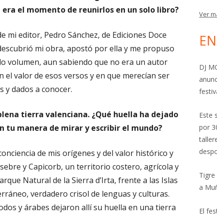
a era el momento de reunirlos en un solo libro?
Ver m
de mi editor, Pedro Sánchez, de Ediciones Doce
EN
descubrió mi obra, apostó por ella y me propuso
lo volumen, aun sabiendo que no era un autor
DJ MO
 el valor de esos versos y en que merecían ser
anunc
os y dados a conocer.
festiv
 plena tierra valenciana. ¿Qué huella ha dejado
Este 
n tu manera de mirar y escribir el mundo?
por 3
talle
despo
onciencia de mis orígenes y del valor histórico y
ssebre y Capicorb, un territorio costero, agrícola y
Tigre
rque Natural de la Sierra d’Irta, frente a las Islas
a Mu
rráneo, verdadero crisol de lenguas y culturas.
dos y árabes dejaron allí su huella en una tierra
El fe