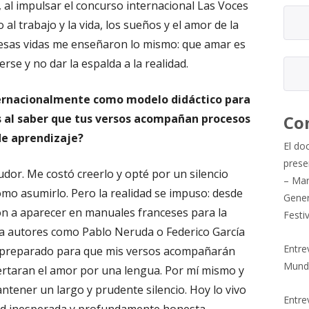
a, al impulsar el concurso internacional Las Voces
al trabajo y la vida, los sueños y el amor de la
s esas vidas me enseñaron lo mismo: que amar es
se y no dar la espalda a la realidad.
nternacionalmente como modelo didáctico para
s al saber que tus versos acompañan procesos
Co
de aprendizaje?
El do
prese
pudor. Me costó creerlo y opté por un silencio
– Mar
mo asumirlo. Pero la realidad se impuso: desde
Gener
 a aparecer en manuales franceses para la
Festi
 a autores como Pablo Neruda o Federico García
Entre
a preparado para que mis versos acompañarán
Mund
ertaran el amor por una lengua. Por mí mismo y
tener un largo y prudente silencio. Hoy lo vivo
Entrev