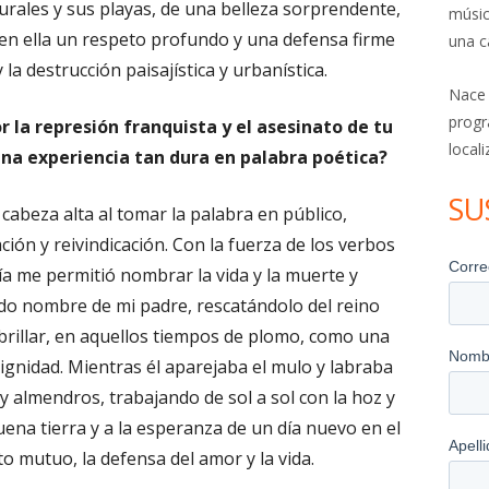
turales y sus playas, de una belleza sorprendente,
músic
en ella un respeto profundo y una defensa firme
una c
 la destrucción paisajística y urbanística.
Nace
progr
 la represión franquista y el asesinato de tu
local
na experiencia tan dura en palabra poética?
SU
cabeza alta al tomar la palabra en público,
ión y reivindicación. Con la fuerza de los verbos
sía me permitió nombrar la vida y la muerte y
ado nombre de mi padre, rescatándolo del reino
 brillar, en aquellos tiempos de plomo, como una
gnidad. Mientras él aparejaba el mulo y labraba
y almendros, trabajando de sol a sol con la hoz y
 buena tierra y a la esperanza de un día nuevo en el
to mutuo, la defensa del amor y la vida.