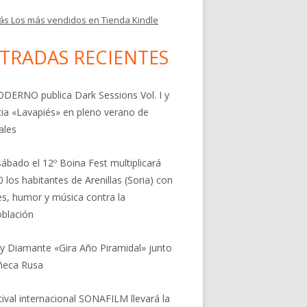
ás Los más vendidos en Tienda Kindle
TRADAS RECIENTES
DERNO publica Dark Sessions Vol. I y
ia «Lavapiés» en pleno verano de
ales
sábado el 12º Boina Fest multiplicará
0 los habitantes de Arenillas (Soria) con
res, humor y música contra la
blación
 y Diamante «Gira Año Piramidal» junto
ñeca Rusa
stival internacional SONAFILM llevará la