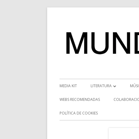
Saltar
al
contenido
Menú
MEDIA KIT
LITERATURA
MÚS
principal
RESEÑAS
NOT
WEBS RECOMENDADAS
COLABORACI
NOVEDADES
VÍD
POLÍTICA DE COOKIES
ENTREVISTAS LITERARIAS
ENT
DESCUBRIENDO ESCRITORE