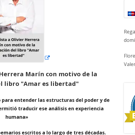
ventana
nueva
Rega
domic
Flor
Vale
 Herrera Marín con motivo de la
l libro "Amar es libertad"
 para entender las estructuras del poder y de
permitió traducir ese análisis en experiencia
humana»
emarios escritos a lo largo de tres décadas.