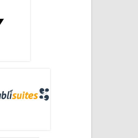
rra
eral
licación del libro «Amar es libertad»
ncipal