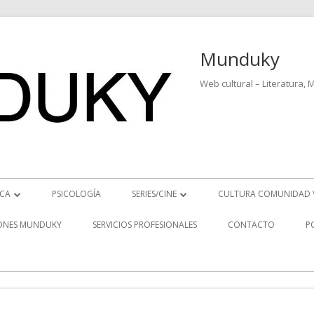
Munduky
Web cultural – Literatura, 
ICA
PSICOLOGÍA
SERIES/CINE
CULTURA COMUNIDAD 
ICIAS MUSICALES
SERIES
ONES MUNDUKY
SERVICIOS PROFESIONALES
CONTACTO
P
EO ENTREVISTAS
CINE
REVISTAS MUSICALES
S