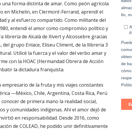
 una forma distinta de amar. Como peón agrícola
ro en Michelin, en Clermont-Ferrand, aprendí el
idad y al esfuerzo compartido. Como militante del
1980, entendí el amor como compromiso político y
a librería de Alcalà de Xivert y Alcossebre gracias
 del grupo Enlace, Eliseu Climent, de la llibreria 3
tural. Utilicé la fuerza y el valor del verbo amar y
iarme con la HOAC (Hermandad Obrera de Acción
mbatir la dictadura franquista.
 empresario de la fruta y mis viajes constantes
érica —México, Chile, Argentina, Costa Rica, Perú
onocer de primera mano la realidad social,
os y comunidades indígenas. Ahí el amor dejó de
onvirtió en responsabilidad. Desde 2016, como
ación de COLEAD, he podido unir definitivamente