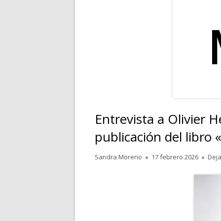
RELATOS
POESÍA
PENSAMIENTOS
Entrevista a Olivier 
publicación del libro 
Autor
Publicado
Sandra Moreno
17 febrero 2026
Deja
el