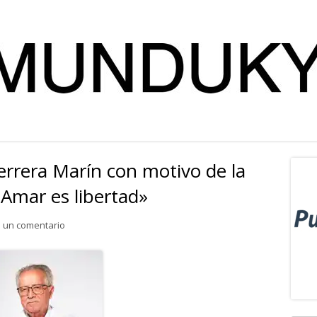
Herrera Marín con motivo de la
Ba
«Amar es libertad»
lat
para Entrevista a Olivier Herrera Marín con motivo de la pub
 un comentario
pri
Abrir
en
una