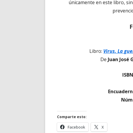
únicamente en este libro, si
prevenci
F
Libro:
Virus. La gue
De
Juan José
ISB
Encuadern
Núme
Comparte esto:
Abrir
Abrir
Facebook
X