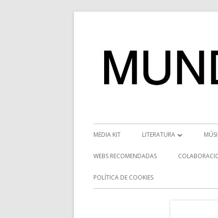
Saltar
al
contenido
Menú
MEDIA KIT
LITERATURA
MÚS
principal
RESEÑAS
NOT
WEBS RECOMENDADAS
COLABORACI
NOVEDADES
VÍD
POLÍTICA DE COOKIES
ENTREVISTAS LITERARIAS
ENT
DESCUBRIENDO ESCRITORE