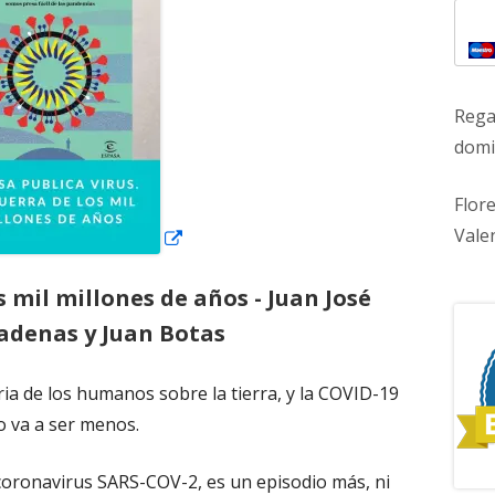
ventana
nueva
Rega
domic
Flor
Vale
s mil millones de años -
Juan José
denas y Juan Botas
ria de los humanos sobre la tierra, y la COVID-19
o va a ser menos.
coronavirus SARS-COV-2, es un episodio más, ni