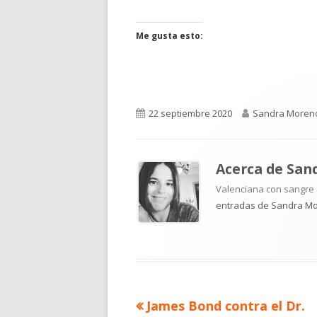
en
en
una
una
ventana
ventana
Me gusta esto:
nueva
nueva
Publicado
Autor
22 septiembre 2020
Sandra Moren
el
Acerca de
San
Valenciana con sangre d
entradas de Sandra M
Artículo
James Bond contra el Dr.
Navegación