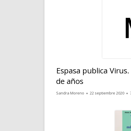
RELATOS
POESÍA
PENSAMIENTOS
Espasa publica Virus.
de años
Autor
Publicado
Sandra Moreno
22 septiembre 2020
el