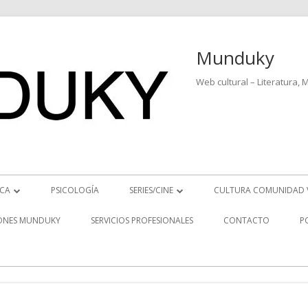
Munduky
Web cultural – Literatura, 
ICA
PSICOLOGÍA
SERIES/CINE
CULTURA COMUNIDAD 
ICIAS MUSICALES
SERIES
ONES MUNDUKY
SERVICIOS PROFESIONALES
CONTACTO
P
EO ENTREVISTAS
CINE
REVISTAS MUSICALES
S