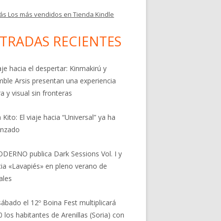
ás Los más vendidos en Tienda Kindle
TRADAS RECIENTES
aje hacia el despertar: Kinmakirú y
ble Arsis presentan una experiencia
a y visual sin fronteras
 Kito: El viaje hacia “Universal” ya ha
nzado
DERNO publica Dark Sessions Vol. I y
ia «Lavapiés» en pleno verano de
ales
sábado el 12º Boina Fest multiplicará
0 los habitantes de Arenillas (Soria) con