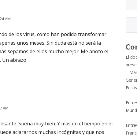
:24 AM
ndo de los virus, como han podido transformar
penas unos meses. Sin duda está no será la
Co
más sepamos de ellos mucho mejor. Me anoto el
El do
a. Un abrazo
prese
– Mar
Gener
Festi
Entre
27 AM
Mund
esante. Suena muy bien. Y más en el tiempo en el
Entrev
uede aclararnos muchas incógnitas y que nos
Franc