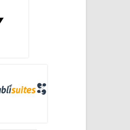
rra
eral
os
ncipal