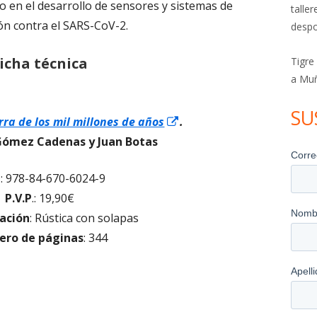
no en el desarrollo de sensores y sistemas de
talle
ón contra el SARS-CoV-2.
despo
icha técnica
Tigre
a Mu
SU
Abrir
rra de los mil millones de años
.
en
 Gómez Cadenas y Juan Botas
una
N
: 978-84-670-6024-9
ventana
P.V.P
.: 19,90€
nueva
ación
: Rústica con solapas
ro de páginas
: 344