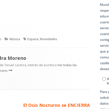
Categorías
Etiquetas
o
Música
Espasa
,
Novedades
dra Moreno
e Teruel. Lectora, intento de escritora
Ver todas las
oreno
Artículo
El Ocio Nocturno se ENCIERRA