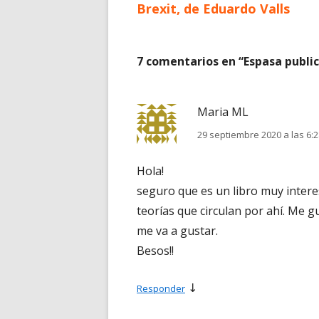
anterior
Brexit, de Eduardo Valls
de
entradas
7 comentarios en “
Espasa public
Maria ML
29 septiembre 2020 a las 6:
Hola!
seguro que es un libro muy intere
teorías que circulan por ahí. Me 
me va a gustar.
Besos!!
↓
Responder