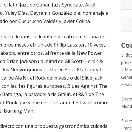
 el latín Jazz de Cuban Jazz Syndicate, Ariel
d, Yuley Díaz, Dayramir González o el homenaje a
rado por Cucurucho Valdés y Javier Colina.
z sino de música de influencia afroamericana en
Co
meros meses el Funk de Philip Lassiter, 10 veces
bajos, entre otros, al frente de la New Power
El do
nda Brian Jackson (la mitad de Gil Scott-Heron &
prese
de los Neoyorquinos Tortured Soul, El afrobeat
– Mar
Gener
al de Ala.Ni, el Rock del maestro del Slide Jack
Festi
r con las 1as figuras europeas, Blues Against The
atanga, la psicodelia de Gitkin, el R&B de The
Entre
ft Punk que viene de triunfar en festivales como
Mund
el Burning Man.
Entrev
 directo con una propuesta gastronómica cuidada
Franc