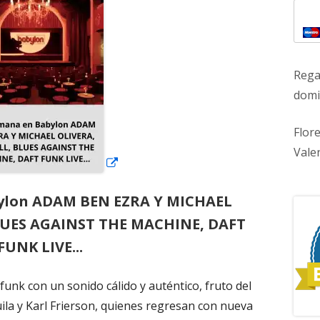
una
ventana
nueva
Rega
domic
Flor
Vale
ylon ADAM BEN EZRA Y MICHAEL
LUES AGAINST THE MACHINE, DAFT
FUNK LIVE...
l funk con un sonido cálido y auténtico, fruto del
ila y Karl Frierson, quienes regresan con nueva