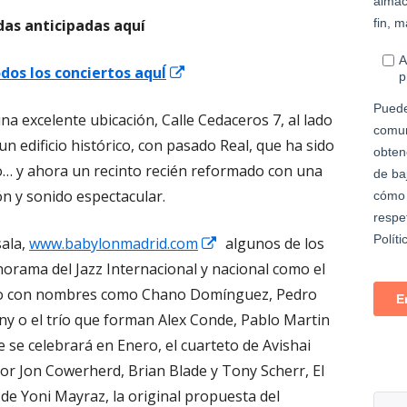
das anticipadas aquí
Abrir
dos los conciertos aquÍ
en
 excelente ubicación, Calle Cedaceros 7, al lado
una
 un edificio histórico, con pasado Real, que ha sido
ventana
ro… y ahora un recinto recién reformado con una
nueva
n y sonido espectacular.
Abrir
sala,
www.babylonmadrid.com
algunos de los
en
rama del Jazz Internacional y nacional como el
una
nco con nombres como Chano Domínguez, Pedro
ventana
y o el trío que forman Alex Conde, Pablo Martin
nueva
 se celebrará en Enero, el cuarteto de Avishai
or Jon Cowerherd, Brian Blade y Tony Scherr, El
 de Yoni Mayraz, la original propuesta del