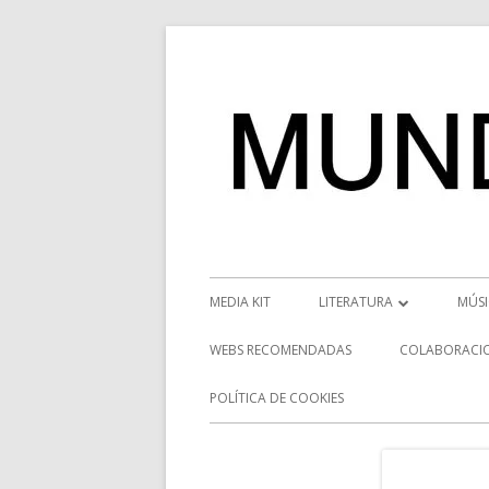
Saltar
al
contenido
Menú
MEDIA KIT
LITERATURA
MÚS
principal
RESEÑAS
NOT
WEBS RECOMENDADAS
COLABORACI
NOVEDADES
VÍD
POLÍTICA DE COOKIES
ENTREVISTAS LITERARIAS
ENT
DESCUBRIENDO ESCRITORE