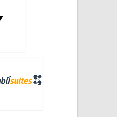
rra
eral
ncipal
OLIVERA, VOOWILL, BLUES AGAINST THE MACHINE, DAFT FUNK LIVE…