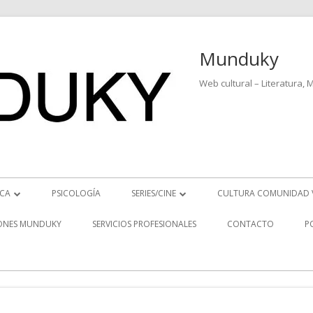
Munduky
Web cultural – Literatura, 
ICA
PSICOLOGÍA
SERIES/CINE
CULTURA COMUNIDAD 
ICIAS MUSICALES
SERIES
ONES MUNDUKY
SERVICIOS PROFESIONALES
CONTACTO
P
EO ENTREVISTAS
CINE
REVISTAS MUSICALES
S