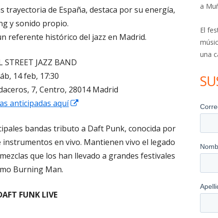
a Mu
ás trayectoria de España, destaca por su energía,
ng y sonido propio.
El fe
n referente histórico del jazz en Madrid.
músic
una c
L STREET JAZZ BAND
áb, 14 feb, 17:30
SU
daceros, 7, Centro, 28014 Madrid
Abrir
as anticipadas aquí
en
ncipales bandas tributo a Daft Punk, conocida por
una
 instrumentos en vivo. Mantienen vivo el legado
ventana
 mezclas que los han llevado a grandes festivales
nueva
mo Burning Man.
DAFT FUNK LIVE