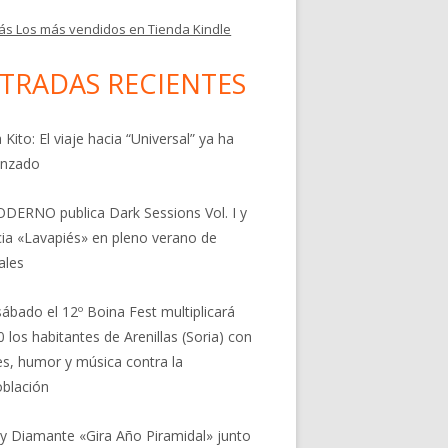
ás Los más vendidos en Tienda Kindle
TRADAS RECIENTES
 Kito: El viaje hacia “Universal” ya ha
nzado
DERNO publica Dark Sessions Vol. I y
ia «Lavapiés» en pleno verano de
ales
sábado el 12º Boina Fest multiplicará
0 los habitantes de Arenillas (Soria) con
res, humor y música contra la
blación
 y Diamante «Gira Año Piramidal» junto