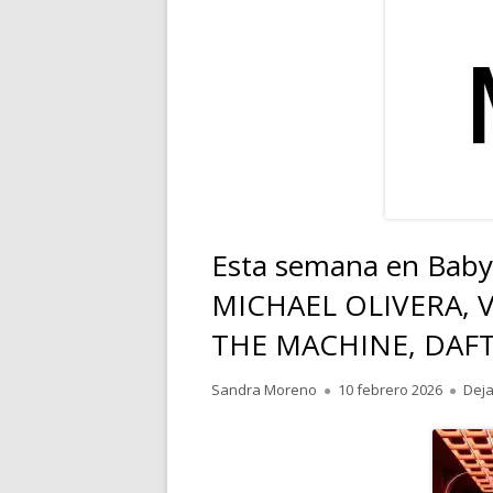
RELATOS
POESÍA
PENSAMIENTOS
Esta semana en Bab
MICHAEL OLIVERA, 
THE MACHINE, DAFT
Autor
Publicado
Sandra Moreno
10 febrero 2026
Deja
el