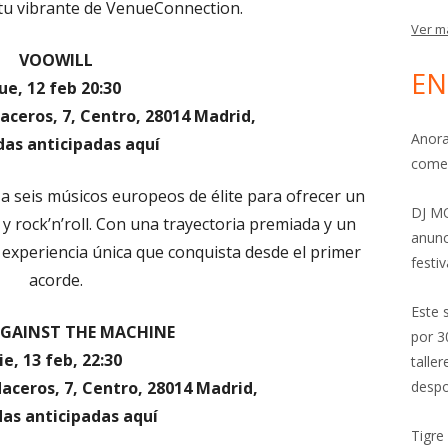
itu vibrante de VenueConnection.
Ver m
VOOWILL
EN
ue, 12 feb 20:30
aceros, 7, Centro, 28014 Madrid,
Anora
das anticipadas aquí
come
a seis músicos europeos de élite para ofrecer un
DJ MO
y rock’n’roll. Con una trayectoria premiada y un
anunc
experiencia única que conquista desde el primer
festiv
acorde.
Este 
AGAINST THE MACHINE
por 3
ie, 13 feb, 22:30
talle
aceros, 7, Centro, 28014 Madrid,
despo
das anticipadas aquí
Tigre