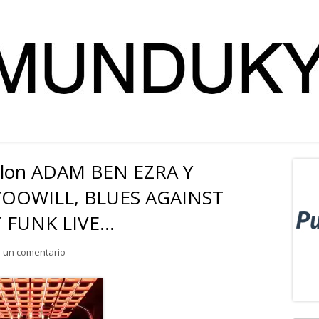
ylon ADAM BEN EZRA Y
Ba
VOOWILL, BLUES AGAINST
lat
 FUNK LIVE…
pri
para Esta semana en Babylon ADAM BEN EZRA Y MICHAEL 
 un comentario
Abrir
en