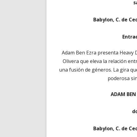
s
Babylon, C. de Ce
Entra
Adam Ben Ezra presenta Heavy D
Olivera que eleva la relación en
una fusión de géneros. La gira q
poderosa si
ADAM BEN 
d
Babylon, C. de Ce