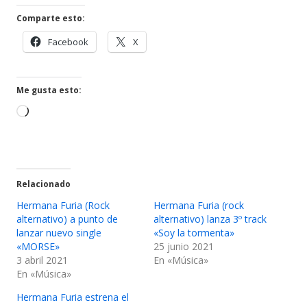
una
Comparte esto:
vent
Abrir
Abrir
Facebook
X
nuev
en
en
una
una
ventana
ventana
Me gusta esto:
nueva
nueva
Cargando...
Relacionado
Hermana Furia (Rock
Hermana Furia (rock
alternativo) a punto de
alternativo) lanza 3º track
lanzar nuevo single
«Soy la tormenta»
«MORSE»
25 junio 2021
3 abril 2021
En «Música»
En «Música»
Hermana Furia estrena el